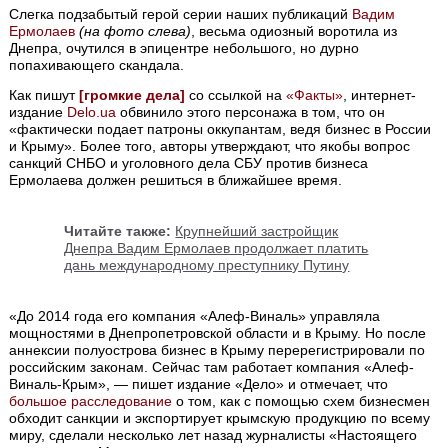
Слегка подзабытый герой серии наших публикаций
Вадим
Ермолаев
(на фото слева)
, весьма одиозный воротила из
Днепра, очутился в эпицентре небольшого, но дурно
попахивающего скандала.
Как пишут
[громкие дела]
со ссылкой на
«Факты»
, интернет-
издание
Delo.ua
обвинило этого персонажа в том, что он
«фактически подает патроны оккупантам, ведя бизнес в России
и Крыму». Более того, авторы утверждают, что якобы вопрос
санкций СНБО и уголовного дела СБУ против бизнеса
Ермолаева должен решиться в ближайшее время.
Читайте также:
Крупнейший застройщик
Днепра Вадим Ермолаев продолжает платить
дань международному преступнику Путину
«До 2014 года его компания «Алеф-Виналь» управляла
мощностями в Днепропетровской области и в Крыму. Но после
аннексии полуострова бизнес в Крыму перерегистрировали по
российским законам. Сейчас там работает компания «Алеф-
Виналь-Крым», — пишет издание «Дело» и отмечает, что
большое расследование
о том, как с помощью схем бизнесмен
обходит санкции и экспортирует крымскую продукцию по всему
миру, сделали несколько лет назад журналисты «Настоящего