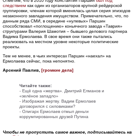
Отметим, что в 2010 году Константин Паршин
был под
следствием
как один из организаторов крупной рейдерской
группировки, членам которой вменялась целая серия эпизодов
незаконного завладения имуществом. Примечательно, что, по
данным ряда СМИ, в середине «нулевых» Паршин
способствовал «поглощению» коньячного завода «Таврия»
структурами Валерия Шамотия – бывшего делового партнера
Вадима Ермолаева. В свое время они также пытались
реализовать на местном уровне некоторые политические
проекты.
Тем не менее, в чьих интересах Паршин «наехал» на
Ермолаева сейчас, пока непонятно.
Арсений Павлив,
[громкие дела]
Читайте также:
-
Ещё одна «жертва». Дмитрий Елманов и
«зелёное западло»
-
Изображая жертву. Вадим Ермолаев
договорился с силовиками?
-
Олигарх Ермолаев отмыл деньги
коррумпированных друзей Путина
Чтобы не пропустить самое важное, подписывайтесь на