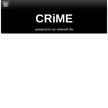
CRiME
зазирнути на темний бік