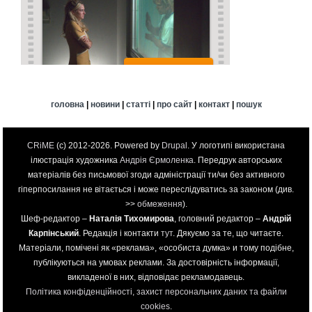
головна
|
новини
|
статті
|
про сайт
|
контакт
|
пошук
CRiME
(c) 2012-2026. Powered by
Drupal
. У логотипі використана
ілюстрація художника
Андрія Єрмоленка
. Передрук авторських
матеріалів без письмової згоди адміністрації ти/чи без активного
гіперпосилання не вітається і може переслідуватись за законом (див.
>>
обмеження
).
Шеф-редактор –
Наталія Тихомирова
, головний редактор –
Андрій
Карпінський
. Редакція і контакти
тут
. Дякуємо за те, що читаєте.
Матеріали, помічені як «реклама», «особиста думка» и тому подібне,
публікуються на умовах реклами. За достовірність інформації,
викладеної в них, відповідає рекламодавець.
Політика конфіденційності, захист персональних даних та файли
cookies
.