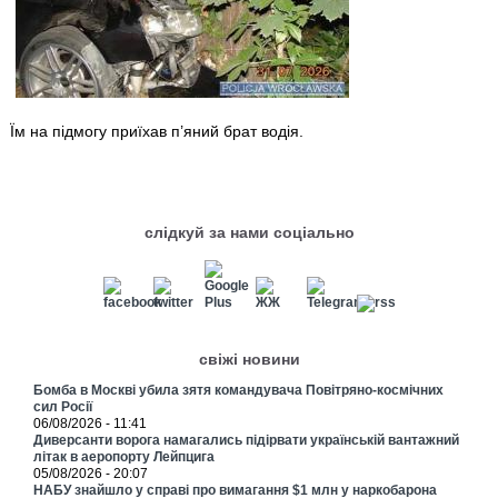
Їм на підмогу приїхав п’яний брат водія.
слідкуй за нами соціально
свіжі новини
Бомба в Москві убила зятя командувача Повітряно-космічних
сил Росії
06/08/2026 - 11:41
Диверсанти ворога намагались підірвати українській вантажний
літак в аеропорту Лейпцига
05/08/2026 - 20:07
НАБУ знайшло у справі про вимагання $1 млн у наркобарона