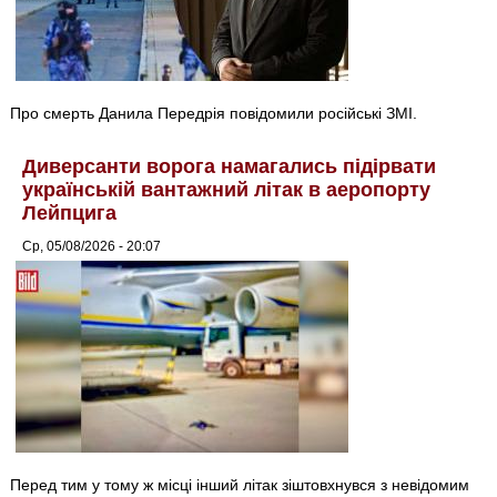
Про смерть Данила Передрія повідомили російські ЗМІ.
Диверсанти ворога намагались підірвати
українській вантажний літак в аеропорту
Лейпцига
Ср, 05/08/2026 - 20:07
Перед тим у тому ж місці інший літак зіштовхнувся з невідомим