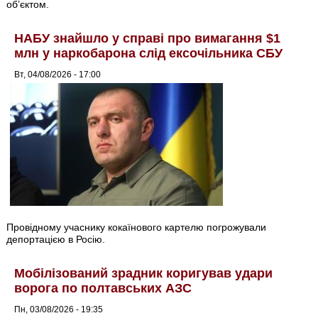
об’єктом.
НАБУ знайшло у справі про вимагання $1
млн у наркобарона слід ексочільника СБУ
Вт, 04/08/2026 - 17:00
Провідному учаснику кокаїнового картелю погрожували
депортацією в Росію.
Мобілізований зрадник коригував удари
ворога по полтавських АЗС
Пн, 03/08/2026 - 19:35