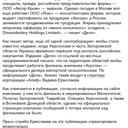
скандала, правда, российское представительство фирмы —
ООО «Аксор-Крым» — закрыли. Однако сегодня в Москве всё
еще работает ООО «Рокс» — консалтинговая фирма, которая
выдает сертификаты на продукцию «Аксора» в России,
занимается продвижением ее продукции. Фирма принадлежит
кипрскому оффшору из «винно-коньячного» холдинга —
Dreamdestiny Holdings Limited», — пишет «Дело».
Как пишет автор, еще об одной «коллаборации» якобы стало
известно недавно, когда Херсонская и часть Запорожской
области Украины временно перешли под контроль российских
оккупантов. Издание «Дело» со ссылкой на местных
предпринимателей писало, что на территории областей якобы
продолжают работать филиалы компании «Агротек» —
официального дилера импортной сельхозтехники. По
информации «Дела», бизнес также входит в структуру
корпорации «Алеф» Вадима Ермолаева.
Как отмечается в публикации, согласно информации на сайте
компании, у нее есть филиалы в оккупированных Мелитополе,
Пологах Запорожской, Таврийске, Олешках Херсонской, а также
в Волновахе Донецкой области, однако на официальных
страницах компании сообщений о потере контроля над
филиалами не было.
Пресс-служба Ермолаева на эту публикацию отреагировала
моментально.