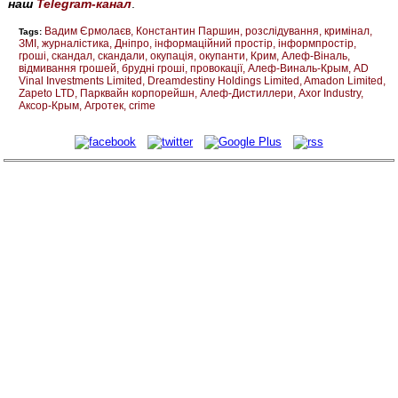
наш
Telegram-канал
.
Вадим Єрмолаєв
Константин Паршин
розслідування
кримінал
Tags:
ЗМІ
журналістика
Дніпро
інформаційний простір
інформпростір
гроші
скандал
скандали
окупація
окупанти
Крим
Алеф-Віналь
відмивання грошей
брудні гроші
провокації
Алеф-Виналь-Крым
AD
Vinal Investments Limited
Dreamdestiny Holdings Limited
Amadon Limited
Zapeto LTD
Парквайн корпорейшн
Алеф-Дистиллери
Axor Industry
Аксор-Крым
Агротек
crime