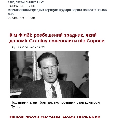
слід ексочільника СБУ
04/08/2026 - 17:00
Мобілізований зрадник коригував удари ворога по полтавських
АЗС
03/08/2026 - 19:35
Кім Філбі: розбещений зрадник, який
допоміг Сталіну поневолити пів Європи
Ср, 29/07/2026 - 19:21
Подвійний агент британської розвідки став кумиром
Путіна.
Пішов проти системи. Чому звільнили