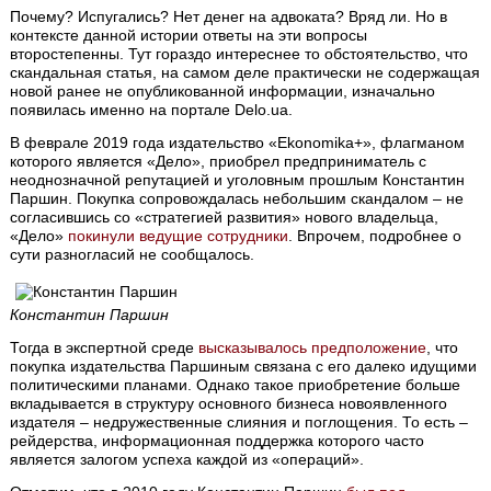
Почему? Испугались? Нет денег на адвоката? Вряд ли. Но в
контексте данной истории ответы на эти вопросы
второстепенны. Тут гораздо интереснее то обстоятельство, что
скандальная статья, на самом деле практически не содержащая
новой ранее не опубликованной информации, изначально
появилась именно на портале Delo.ua.
В феврале 2019 года издательство «Ekonomika+», флагманом
которого является «Дело», приобрел предприниматель с
неоднозначной репутацией и уголовным прошлым Константин
Паршин. Покупка сопровождалась небольшим скандалом – не
согласившись со «стратегией развития» нового владельца,
«Дело»
покинули ведущие сотрудники
. Впрочем, подробнее о
сути разногласий не сообщалось.
Константин Паршин
Тогда в экспертной среде
высказывалось предположение
, что
покупка издательства Паршиным связана с его далеко идущими
политическими планами. Однако такое приобретение больше
вкладывается в структуру основного бизнеса новоявленного
издателя – недружественные слияния и поглощения. То есть –
рейдерства, информационная поддержка которого часто
является залогом успеха каждой из «операций».