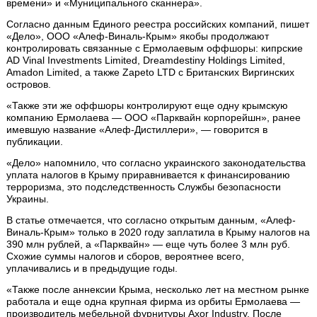
времени» и «Муниципального сканнера».
Согласно данным Единого реестра российских компаний, пишет
«Дело», ООО «Алеф-Виналь-Крым» якобы продолжают
контролировать связанные с Ермолаевым оффшоры: кипрские
AD Vinal Investments Limited, Dreamdestiny Holdings Limited,
Amadon Limited, а также Zapeto LTD с Британских Виргинских
островов.
«Также эти же оффшоры контролируют еще одну крымскую
компанию Ермолаева — ООО «Парквайн корпорейшн», ранее
имевшую название «Алеф-Дистиллери», — говорится в
публикации.
«Дело» напомнило, что согласно украинского законодательства
уплата налогов в Крыму приравнивается к финансированию
терроризма, это подследственность Службы безопасности
Украины.
В статье отмечается, что согласно открытым данным, «Алеф-
Виналь-Крым» только в 2020 году заплатила в Крыму налогов на
390 млн рублей, а «Парквайн» — еще чуть более 3 млн руб.
Схожие суммы налогов и сборов, вероятнее всего,
уплачивались и в предыдущие годы.
«Также после аннексии Крыма, несколько лет на местном рынке
работала и еще одна крупная фирма из орбиты Ермолаева —
производитель мебельной фурнитуры Axor Industry. После