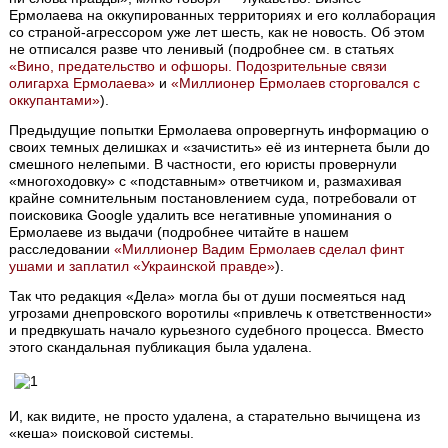
Ермолаева на оккупированных территориях и его коллаборация
со страной-агрессором уже лет шесть, как не новость. Об этом
не отписался разве что ленивый (подробнее см. в статьях
«Вино, предательство и офшоры. Подозрительные связи
олигарха Ермолаева»
и
«Миллионер Ермолаев сторговался с
оккупантами»
).
Предыдущие попытки Ермолаева опровергнуть информацию о
своих темных делишках и «зачистить» её из интернета были до
смешного нелепыми. В частности, его юристы провернули
«многоходовку» с «подставным» ответчиком и, размахивая
крайне сомнительным постановлением суда, потребовали от
поисковика Google удалить все негативные упоминания о
Ермолаеве из выдачи (подробнее читайте в нашем
расследовании
«Миллионер Вадим Ермолаев сделал финт
ушами и заплатил «Украинской правде»
).
Так что редакция «Дела» могла бы от души посмеяться над
угрозами днепровского воротилы «привлечь к ответственности»
и предвкушать начало курьезного судебного процесса. Вместо
этого скандальная публикация была удалена.
И, как видите, не просто удалена, а старательно вычищена из
«кеша» поисковой системы.