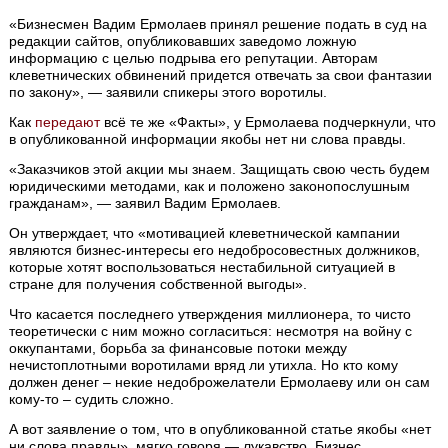
«Бизнесмен Вадим Ермолаев принял решение подать в суд на
редакции сайтов, опубликовавших заведомо ложную
информацию с целью подрыва его репутации. Авторам
клеветнических обвинений придется отвечать за свои фантазии
по закону», — заявили спикеры этого воротилы.
Как
передают
всё те же «Факты», у Ермолаева подчеркнули, что
в опубликованной информации якобы нет ни слова правды.
«Заказчиков этой акции мы знаем. Защищать свою честь будем
юридическими методами, как и положено законопослушным
гражданам», — заявил Вадим Ермолаев.
Он утверждает, что «мотивацией клеветнической кампании
являются бизнес-интересы его недобросовестных должников,
которые хотят воспользоваться нестабильной ситуацией в
стране для получения собственной выгоды».
Что касается последнего утверждения миллионера, то чисто
теоретически с ним можно согласиться: несмотря на войну с
оккупантами, борьба за финансовые потоки между
нечистоплотными воротилами вряд ли утихла. Но кто кому
должен денег – некие недоброжелатели Ермолаеву или он сам
кому-то – судить сложно.
А вот заявление о том, что в опубликованной статье якобы «нет
ни слова правды», мягко говоря — лукавство. Бизнес