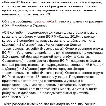
«Кавказ-2016» вскрыло реальное состояние российской армии,
которое совсем не похоже на бравурные заявления штатных
пропагандистов, поэтому тщательно скрывалось от военно-
политического руководства РФ.
Об этом сообщила
пресс-служба
Главного управления разведки
(ГУР) Минобороны Украины.
«С 5 сентября продолжается активная фаза стратегического
командно-штабного учения ВС РФ «Кавказ-2016», в рамках
которого 6 сентября начались командно-штабные учения 1
(Донецк) и 2 (Луганск) армейских корпусов Центра
территориальных войск (Новочеркасск) Южного военного округа
ВС РФ… Установлено прибытия в пункт постоянной дислокации
810 отдельной бригады морской пехоты (бухта Казачья,
Севастополь) Черноморского флота ВС РФ сводного отряда из
состава разведывательных подразделений соединений и частей
1 (Донецк) и 2 (Луганск) армейских корпусов Центра
территориальных войск (Новочеркасск) Южного военного округа
ВС РФ в количестве 115 военнослужащих. Предполагается
привлечение этого отряда к совместным учениям с
подразделениями морской пехоты с отработкой элементов
десантирования «в тыл противника» морским путем, а также
рейдовых и диверсионно-разведывательных действий», -
сообщили в ГУР.
Также разведка выяснила, что несмотря на попытки военно-