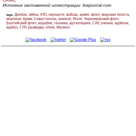
Источник заставочной иллюстрации: livejournal.com
Донбас
війна
АТО
окупанти
войска
армія
флот
морская пехота
tags:
морпехи
Крим
Севастополь
анексія
Росія
Черноморский флот
Балтийский флот
корабли
техника
артиллерия
САУ
учения
курйози
курйоз
ГУР
разведка
crime
Мулино