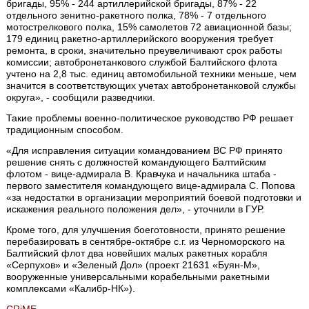
бригады, 95% - 244 артиллерийской бригады, 87% - 22
отдельного зенитно-ракетного полка, 78% - 7 отдельного
мотострелкового полка, 15% самолетов 72 авиационной базы;
179 единиц ракетно-артиллерийского вооружения требует
ремонта, в сроки, значительно преувеличивают срок работы
комиссии; автобронетанкового службой Балтийского флота
учтено на 2,8 тыс. единиц автомобильной техники меньше, чем
значится в соответствующих учетах автобронетанковой службы
округа», - сообщили разведчики.
Такие проблемы военно-политическое руководство РФ решает
традиционным способом.
«Для исправления ситуации командованием ВС РФ принято
решение снять с должностей командующего Балтийским
флотом - вице-адмирала В. Кравчука и начальника штаба -
первого заместителя командующего вице-адмирала С. Попова
«за недостатки в организации мероприятий боевой подготовки и
искажения реального положения дел», - уточнили в ГУР.
Кроме того, для улучшения боеготовности, принято решение
перебазировать в сентябре-октябре с.г. из Черноморского на
Балтийский флот два новейших малых ракетных корабля
«Серпухов» и «Зеленый Дол» (проект 21631 «Буян-М»,
вооруженные универсальными корабельными ракетными
комплексами «Калибр-НК»).
CRiME