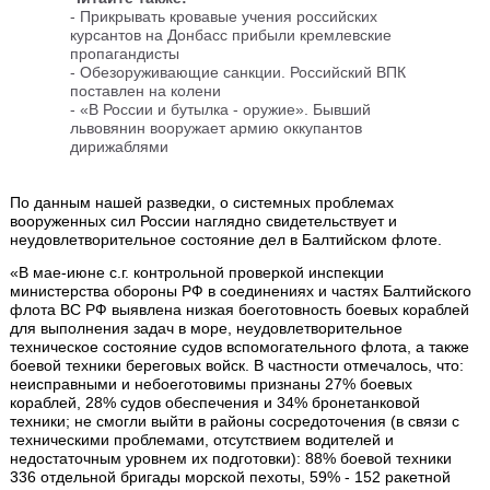
- Прикрывать кровавые учения российских
курсантов на Донбасс прибыли кремлевские
пропагандисты
- Обезоруживающие санкции. Российский ВПК
поставлен на колени
- «В России и бутылка - оружие». Бывший
львовянин вооружает армию оккупантов
дирижаблями
По данным нашей разведки, о системных проблемах
вооруженных сил России наглядно свидетельствует и
неудовлетворительное состояние дел в Балтийском флоте.
«В мае-июне с.г. контрольной проверкой инспекции
министерства обороны РФ в соединениях и частях Балтийского
флота ВС РФ выявлена низкая боеготовность боевых кораблей
для выполнения задач в море, неудовлетворительное
техническое состояние судов вспомогательного флота, а также
боевой техники береговых войск. В частности отмечалось, что:
неисправными и небоеготовимы признаны 27% боевых
кораблей, 28% судов обеспечения и 34% бронетанковой
техники; не смогли выйти в районы сосредоточения (в связи с
техническими проблемами, отсутствием водителей и
недостаточным уровнем их подготовки): 88% боевой техники
336 отдельной бригады морской пехоты, 59% - 152 ракетной