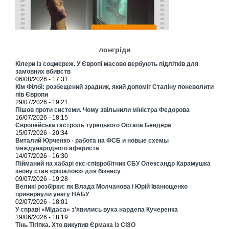
лонгріди
Кілери із соцмереж. У Європі масово вербують підлітків для
замовних вбивств
06/08/2026 - 17:31
Кім Філбі: розбещений зрадник, який допоміг Сталіну поневолити
пів Європи
29/07/2026 - 19:21
Пішов проти системи. Чому звільнили міністра Федорова
16/07/2026 - 18:15
Європейська гастроль турецького Остапа Бендера
15/07/2026 - 20:34
Виталий Юрченко - работа на ФСБ и новые схемы
международного афериста
14/07/2026 - 16:30
Пійманий на хабарі екс-співробітник СБУ Олександр Карамушка
знову став «рішалою» для бізнесу
09/07/2026 - 19:28
Великі розбірки: як Влада Молчанова і Юрій Іванющенко
привернули увагу НАБУ
02/07/2026 - 18:01
У справі «Мідаса» з’явились вуха нардепа Кучеренка
19/06/2026 - 18:19
Тінь Тігіпка. Хто викупив Єрмака із СІЗО