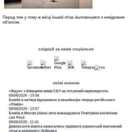
Перед тим у тому ж місці інший літак зіштовхнувся з невідомим
об’єктом.
слідкуй за нами соціально
свіжі новини
«Ждун» з Київщини вивів СБУ на потужний наркокартель
06/08/2026 - 15:06
Бомба в автівці відправила в реанімацію творця російського
«Упиря»
06/08/2026 - 13:47
Бомба в Москві убила зятя командувача Повітряно-космічних
сил Росії
06/08/2026 - 11:41
Диверсанти ворога намагались підірвати українській вантажний
літак в аеропорту Лейпцига