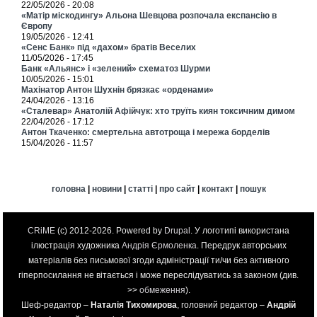
22/05/2026 - 20:08
«Матір міскодингу» Альона Шевцова розпочала експансію в
Європу
19/05/2026 - 12:41
«Сенс Банк» під «дахом» братів Веселих
11/05/2026 - 17:45
Банк «Альянс» і «зелений» схематоз Шурми
10/05/2026 - 15:01
Махінатор Антон Шухнін брязкає «орденами»
24/04/2026 - 13:16
«Сталевар» Анатолій Афійчук: хто труїть киян токсичним димом
22/04/2026 - 17:12
Антон Ткаченко: смертельна автотроща і мережа борделів
15/04/2026 - 11:57
головна
|
новини
|
статті
|
про сайт
|
контакт
|
пошук
CRiME
(c) 2012-2026. Powered by
Drupal
. У логотипі використана
ілюстрація художника
Андрія Єрмоленка
. Передрук авторських
матеріалів без письмової згоди адміністрації ти/чи без активного
гіперпосилання не вітається і може переслідуватись за законом (див.
>>
обмеження
).
Шеф-редактор –
Наталія Тихомирова
, головний редактор –
Андрій