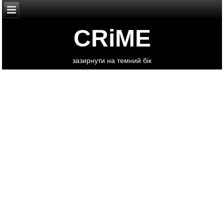
CRiME
зазирнути на темний бік