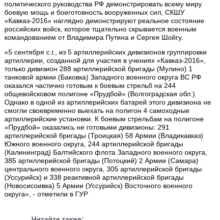
политического руководства РФ демонстрировать всему миру
боевую мощь и боеготовность вооруженных сил, СКШУ
«Кавказ-2016» наглядно демонстрируют реальное состояние
российских войск, которое тщательно скрывается военным
командованием от Владимира Путина и Сергея Шойгу.
«5 сентября с.г., из 5 артиллерийских дивизионов группировки
артиллерии, созданной для участия в учениях «Кавказ-2016»,
только дивизион 288 артиллерийской бригады (Мулино) 1
танковой армии (Баковка) Западного военного округа ВС РФ
оказался частично готовым к боевым стрельб на 244
общевойсковом полигоне «Прудбой» (Волгоградская обл.).
Однако в одной из артиллерийских батарей этого дивизиона не
смогли своевременно выехать на полигон 4 самоходные
артиллерийские установки. К боевым стрельбам на полигоне
«Прудбой» оказались не готовыми дивизионы: 291
артиллерийской бригады (Троицкая) 58 Армии (Владикавказ)
Южного военного округа, 244 артиллерийской бригады
(Калининград) Балтийского флота Западного военного округа,
385 артиллерийской бригады (Потоцкий) 2 Армии (Самара)
центрального военного округа, 305 артиллерийской бригады
(Уссурийск) и 338 реактивной артиллерийской бригады
(Новосисоивка) 5 Армии (Уссурийск) Восточного военного
округа», - отметили в ГУР
Читайте также: