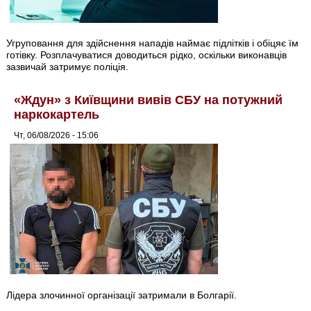
Угруповання для здійснення нападів наймає підлітків і обіцяє їм
готівку. Розплачуватися доводиться рідко, оскільки виконавців
зазвичай затримує поліція.
«Ждун» з Київщини вивів СБУ на потужний
наркокартель
Чт, 06/08/2026 - 15:06
Лідера злочинної організації затримали в Болгарії.