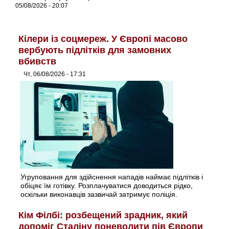
05/08/2026 - 20:07
Кілери із соцмереж. У Європі масово
вербують підлітків для замовних
вбивств
Чт, 06/08/2026 - 17:31
Угруповання для здійснення нападів наймає підлітків і
обіцяє їм готівку. Розплачуватися доводиться рідко,
оскільки виконавців зазвичай затримує поліція.
Кім Філбі: розбещений зрадник, який
допоміг Сталіну поневолити пів Європи