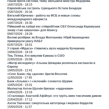
Пішов проти системи. Чому звільнили міністра Федорова
16/07/2026 - 18:15
Європейська гастроль турецького Остапа Бендера
15/07/2026 - 20:34
Виталий Юрченко - работа на ФСБ и новые схемы
международного афериста
14/07/2026 - 16:30
Пійманий на хабарі екс-співробітник СБУ Олександр Карамушка
знову став «рішалою» для бізнесу
09/07/2026 - 19:28
Великі розбірки: як Влада Молчанова і Юрій Іванющенко
привернули увагу НАБУ
02/07/2026 - 18:01
У справі «Мідаса» з’явились вуха нардепа Кучеренка
19/06/2026 - 18:19
Тінь Тігіпка. Хто викупив Єрмака із СІЗО
22/05/2026 - 20:08
«Матір міскодингу» Альона Шевцова розпочала експансію в
Європу
19/05/2026 - 12:41
«Сенс Банк» під «дахом» братів Веселих
11/05/2026 - 17:45
Банк «Альянс» і «зелений» схематоз Шурми
10/05/2026 - 15:01
Махінатор Антон Шухнін брязкає «орденами»
24/04/2026 - 13:16
«Сталевар» Анатолій Афійчук: хто труїть киян токсичним димом
22/04/2026 - 17:12
Антон Ткаченко: смертельна автотроща і мережа борделів
15/04/2026 - 11:57