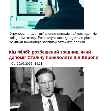
Угруповання для здійснення нападів наймає підлітків і
обіцяє їм готівку. Розплачуватися доводиться рідко,
оскільки виконавців зазвичай затримує поліція.
Кім Філбі: розбещений зрадник, який
допоміг Сталіну поневолити пів Європи
Ср, 29/07/2026 - 19:21