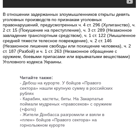
В отношении задержанных злоумышленников открыты девять
уголовных производств по признакам уголовных
правонарушений, предусмотренных ч. 4 ст. 296 (Хулиганство), ч.
2 ст. 15 (Покушение на преступление), ч. 3 ст. 289 (Незаконное
завладение транспортным средством), ч. 1 ст. 122 (Умышленное
средней тяжести телесное повреждение), ч. 2 ст. 146
(Незаконное лишение свободы или похищение человека), ч. 2
ст. 187 (Разбой) и ч. 1 ст. 263 (Незаконное обращение с
оружием, боевыми припасами или взрывчатыми веществами)
Уголовного кодекса Украины.
Читайте также:
- Дебош на курорте. У бойцов «Правого
сектора» нашли крупную сумму в российских
рублях
- Карабин, кастеты, биты. На Закарпатье
поймали мудреных «правосеков» с оружием
(+фото)
- Жители Донбасса разгромили и взяли в
«плен» бойцов «Правого сектора» на
горнолыжном курорте