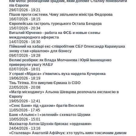
Кім Філбі: розбещений зрадник, який допоміг Сталіну поневолити
пів Європи
29/07/2026 - 19:21
Пішов проти системи. Чому звільнили міністра Федорова
16/07/2026 - 18:15
Європейська гастроль турецького Остапа Бендера
15/07/2026 - 20:34
Виталий Юрченко - работа на ФСБ и новые схемы
международного афериста
14/07/2026 - 16:30
Пійманий на хабарі екс-співробітник СБУ Олександр Карамушка
знову став «рішалою» для бізнесу
09/07/2026 - 19:28
Великі розбірки: як Влада Молчанова і Юрій Іванющенко
привернули увагу НАБУ
02/07/2026 - 18:01
У справі «Мідаса» з’явились вуха нардепа Кучеренка
19/06/2026 - 18:19
Тінь Тігіпка. Хто викупив Єрмака із СІЗО
22/05/2026 - 20:08
«Матір міскодингу» Альона Шевцова розпочала експансію в
Європу
19/05/2026 - 12:41
«Сенс Банк» під «дахом» братів Веселих
11/05/2026 - 17:45
Банк «Альянс» і «зелений» схематоз Шурми
10/05/2026 - 15:01
Махінатор Антон Шухнін брязкає «орденами»
24/04/2026 - 13:16
«Сталевар» Анатолій Афійчук: хто труїть киян токсичним димом