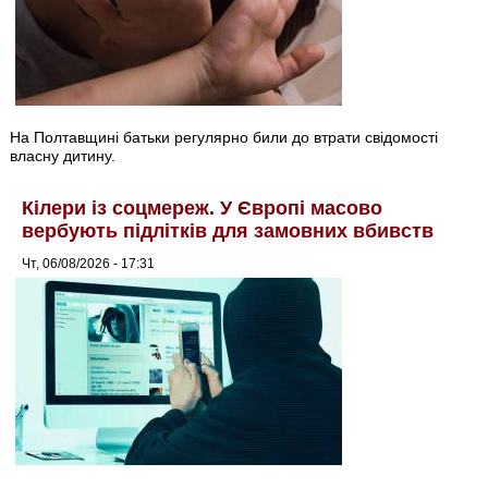
На Полтавщині батьки регулярно били до втрати свідомості
власну дитину.
Кілери із соцмереж. У Європі масово
вербують підлітків для замовних вбивств
Чт, 06/08/2026 - 17:31