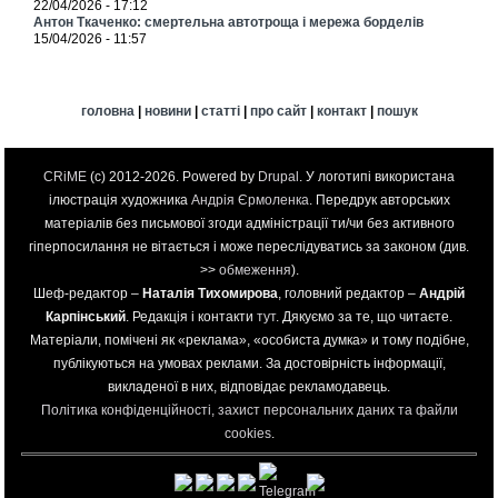
22/04/2026 - 17:12
Антон Ткаченко: смертельна автотроща і мережа борделів
15/04/2026 - 11:57
головна
|
новини
|
статті
|
про сайт
|
контакт
|
пошук
CRiME
(c) 2012-2026. Powered by
Drupal
. У логотипі використана
ілюстрація художника
Андрія Єрмоленка
. Передрук авторських
матеріалів без письмової згоди адміністрації ти/чи без активного
гіперпосилання не вітається і може переслідуватись за законом (див.
>>
обмеження
).
Шеф-редактор –
Наталія Тихомирова
, головний редактор –
Андрій
Карпінський
. Редакція і контакти
тут
. Дякуємо за те, що читаєте.
Матеріали, помічені як «реклама», «особиста думка» и тому подібне,
публікуються на умовах реклами. За достовірність інформації,
викладеної в них, відповідає рекламодавець.
Політика конфіденційності, захист персональних даних та файли
cookies
.