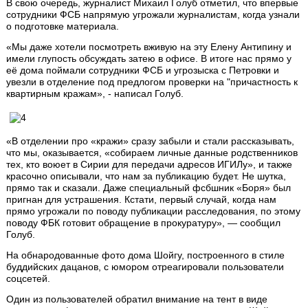
В свою очередь, журналист Михаил Голуб отметил, что впервые
сотрудники ФСБ напрямую угрожали журналистам, когда узнали
о подготовке материала.
«Мы даже хотели посмотреть вживую на эту Елену Антипину и
имели глупость обсуждать затею в офисе. В итоге нас прямо у
её дома поймали сотрудники ФСБ и угрозыска с Петровки и
увезли в отделение под предлогом проверки на "причастность к
квартирным кражам», - написал Голуб.
«В отделении про «кражи» сразу забыли и стали рассказывать,
что мы, оказывается, «собираем личные данные родственников
тех, кто воюет в Сирии для передачи адресов ИГИЛу», и также
красочно описывали, что нам за публикацию будет. Не шутка,
прямо так и сказали. Даже специальный фсбшник «Боря» был
пригнан для устрашения. Кстати, первый случай, когда нам
прямо угрожали по поводу публикации расследования, по этому
поводу ФБК готовит обращение в прокуратуру», — сообщил
Голуб.
На обнародованные фото дома Шойгу, построенного в стиле
буддийских дацанов, с юмором отреагировали пользователи
соцсетей.
Один из пользователей обратил внимание на тент в виде