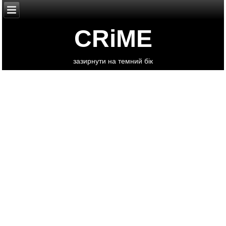
CRiME
зазирнути на темний бік