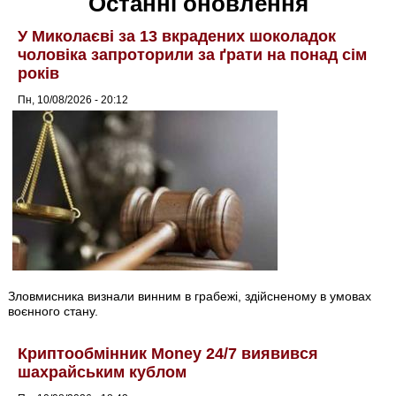
Останні оновлення
У Миколаєві за 13 вкрадених шоколадок
чоловіка запроторили за ґрати на понад сім
років
Пн, 10/08/2026 - 20:12
Зловмисника визнали винним в грабежі, здійсненому в умовах
воєнного стану.
Криптообмінник Money 24/7 виявився
шахрайським кублом