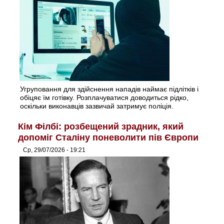
Угруповання для здійснення нападів наймає підлітків і
обіцяє їм готівку. Розплачуватися доводиться рідко,
оскільки виконавців зазвичай затримує поліція.
Кім Філбі: розбещений зрадник, який
допоміг Сталіну поневолити пів Європи
Ср, 29/07/2026 - 19:21