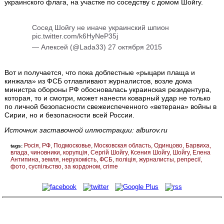
украинского флага, на участке по соседству с домом Шойгу.
Сосед Шойгу не иначе украинский шпион
pic.twitter.com/k6HyNeP35j
— Алексей (@Lada33)
27 октября 2015
Вот и получается, что пока доблестные «рыцари плаща и
кинжала» из ФСБ отлавливают журналистов, возле дома
министра обороны РФ обосновалась украинская резидентура,
которая, то и смотри, может нанести коварный удар не только
по личной безопасности свежеиспеченного «ветерана» войны в
Сирии, но и безопасности всей России.
Источник заставочной иллюстрации: alburov.ru
Росія
РФ
Подмосковье
Московская область
Одинцово
Барвиха
tags:
влада
чиновники
корупція
Сергій Шойгу
Ксения Шойгу
Шойгу
Елена
Антипина
земля
нерухомість
ФСБ
поліція
журналисты
репресії
фото
суспільство
за кордоном
crime