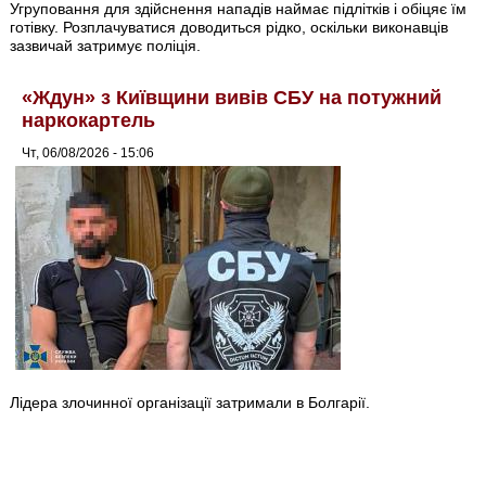
Угруповання для здійснення нападів наймає підлітків і обіцяє їм
готівку. Розплачуватися доводиться рідко, оскільки виконавців
зазвичай затримує поліція.
«Ждун» з Київщини вивів СБУ на потужний
наркокартель
Чт, 06/08/2026 - 15:06
Лідера злочинної організації затримали в Болгарії.