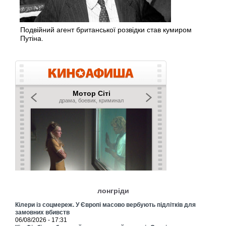
Подвійний агент британської розвідки став кумиром
Путіна.
лонгріди
Кілери із соцмереж. У Європі масово вербують підлітків для
замовних вбивств
06/08/2026 - 17:31