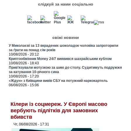
слідкуй за нами соціально
свіжі новини
У Миколаєві за 13 вкрадених шоколадок чоловіка запроторили
за ґрати на понад сім років
10/08/2026 - 20:12
Криптообмінник Money 24/7 виявився шахрайським кублом
10/08/2026 - 18:43
Прив’язували мотузкою за шию до столу. Судитимуть подружжя
за катування 10-річного сина
10/08/2026 - 17:20
«Ждун» з Київщини вивів СБУ на потужний наркокартель
06/08/2026 - 15:06
Кілери із соцмереж. У Європі масово
вербують підлітків для замовних
вбивств
Чт, 06/08/2026 - 17:31