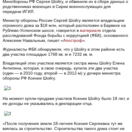
Минобороны РФ Сергея Шойгу, и обвинили их в сборе данных о
родственниках воюющих в Сирии военнослужащих для
передачи ИГИЛ.
Министр обороны России Сергей Шойгу является владельцем
огромного дома за $18 млн, который расположен в Барвихе на
Рублево-Успенском шоссе, говорится в
материале
отдела
расследований Фонда борьбы с коррупцией (ФБК), основанного
Алексеем Навальным, пишет «
Апостроф
».
Журналисты ФБК обнаружили, что у Шойгу в этом районе есть
два участка площадью 1768 кв. м и 7232 кв. м.
Владелицей этих участков является сестра жены Шойгу Елена
Антипина, которая, в свою очередь, купила эти два участка
(один — в 2010 году, второй — в 2012-м) у дочери министра
обороны РФ Ксении Шойгу.
На момент купли-продажи участков Ксении Шойгу было 18 лет, и
ее доходы не указывались в декларации отца.
«После получения земли 18-летняя Ксения Сергеевна тут же
взялась за строительство. Строительства такого дома стоит не