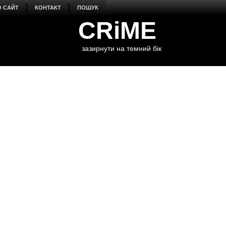
О САЙТ
КОНТАКТ
ПОШУК
CRiME
зазирнути на темний бік