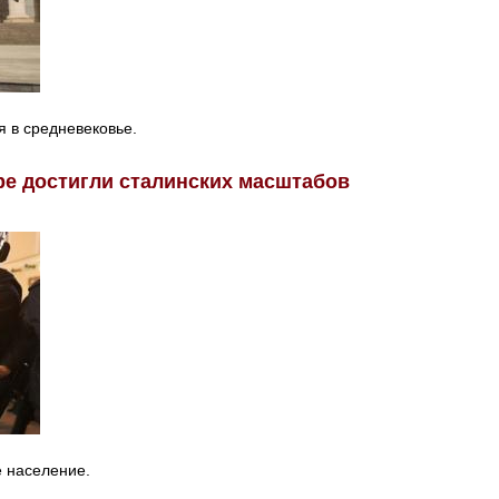
я в средневековье.
ре достигли сталинских масштабов
е население.