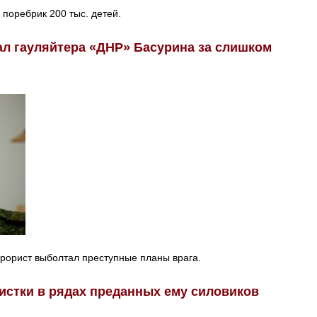
поребрик 200 тыс. детей.
ал гауляйтера «ДНР» Басурина за слишком
рорист выболтал преступные планы врага.
чистки в рядах преданных ему силовиков