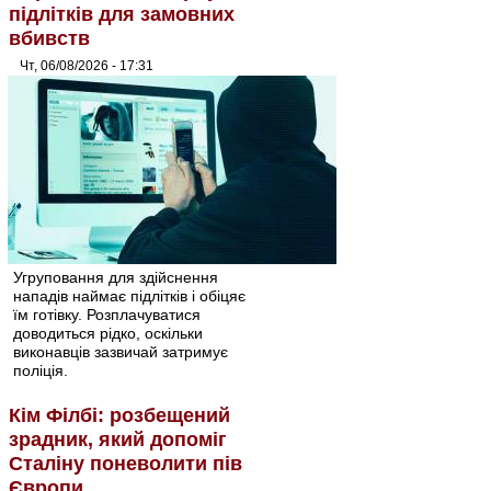
підлітків для замовних
вбивств
Чт, 06/08/2026 - 17:31
Угруповання для здійснення
нападів наймає підлітків і обіцяє
їм готівку. Розплачуватися
доводиться рідко, оскільки
виконавців зазвичай затримує
поліція.
Кім Філбі: розбещений
зрадник, який допоміг
Сталіну поневолити пів
Європи