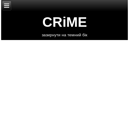
CRiME
зазирнути на темний бік