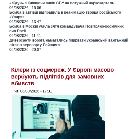
«Ждун» з Київщини вивів СБУ на потужний наркокартель
06/08/2026 - 15:06
Бомба в автівці відправила в реанімацію творця російського
«Упиря»
06/08/2026 - 13:47
Бомба в Москві убила зятя командувача Повітряно-космічних
сил Росії
06/08/2026 - 11:41
Диверсанти ворога намагались підірвати українській вантажний
літак в аеропорту Лейпцига
05/08/2026 - 20:07
Кілери із соцмереж. У Європі масово
вербують підлітків для замовних
вбивств
Чт, 06/08/2026 - 17:31