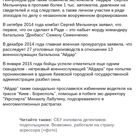
Мельничука в пропаже более 1 тыс. автоматов, давлении на
свидетелей и ход следствия, а также личном участии в ряде
эпизодов по делу о незаконном вооруженном формировании.
В октябре 2014 года комбат Сергей Мельничук заявил, что
первое, что он сделает в Раде – это набьет морду командиру
батальона "Донбасс" Семену Семенченко.
В декабре 2014 года главная военная прокуратура заявила, что
расследует 27 уголовных производств в отношении 13
военнослужащих батальона "Айдар".
В январе 2015 года бойцы успели отметиться еще одним
скандалом - нетрезвый военнослужащий "Айдара" при попытке
проникновения в здание Киевской городской государственной
администрации разбил окна.
“Айдар” также скандально прославился избиением водителя на
трассе “Киев - Борисполь”, помощью в побеге экс-директору
"Укрспирта" Михаилу Лабутину, подозреваемого в
многомиллионных растратах.
Читайте также:
СБУ изловила детективов-
подпольщиков. Возможно, работали на страну-
агрессора (+фото)