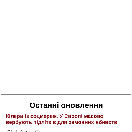
Останні оновлення
Кілери із соцмереж. У Європі масово
вербують підлітків для замовних вбивств
Чт, 06/08/2026 - 17:31