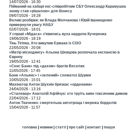
14/07/2026 - 16:30
Пійманий на хабарі екс-співробітник СБУ Олександр Карамушка
знову став «рішалою» для бізнесу
09/07/2026 - 19:28
Великі розбірки: як Влада Молчанова і Юрій Іванющенко
привернули увагу НАБУ
02/07/2026 - 18:01
У справі «Мідаса» з’явились вуха нардепа Кучеренка
19/06/2026 - 18:19
Тінь Тігіпка. Хто викупив Єрмака із СІЗО
22/05/2026 - 20:08
«Матір міскодингу» Альона Шевцова розпочала експансію в
Європу
19/05/2026 - 12:41
«Сенс Банк» під «дахом» братів Веселих
11/05/2026 - 17:45
Банк «Альянс» і «зелений» схематоз Шурми
10/05/2026 - 15:01
Махінатор Антон Шухнін брязкає «орденами»
24/04/2026 - 13:16
«Сталевар» Анатолій Афійчук: хто труїть киян токсичним димом
22/04/2026 - 17:12
Антон Ткаченко: смертельна автотроща і мережа борделів
15/04/2026 - 11:57
головна
|
новини
|
статті
|
про сайт
|
контакт
|
пошук