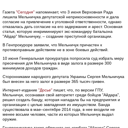
Газета
"Сегодня"
напоминает, что 3 июня Верховная Рада
лишила Мельничука депутатской неприкосновенности и дала
согласие на привлечение к уголовной ответственности, однако
отказалась дать согласие на его задержание и арест. Основная
статья, которую инкриминируют экс-командиру батальона
"Айдар" Мельничуку, – создание преступной организации.
В Генпрокуроре заявили, что Мельничук причастен к
противоправным действиям не в зоне боевых действий.
10 июня Генеральная прокуратура попросила суд избрать меру
пресечения для Мельничука в виде залога в размере 300
минимумов доходов граждан.
Сторонниками народного депутата Украины Сергея Мельничука
был внесен за него залог в размере 365 тысяч гривен.
Интернет-издание
"Досье"
пишет, что, по версии ГПУ,
Мельничук, осознавая свой авторитет среди бойцов "Айдара",
решил создать банду, которая нападала бы на предприятия и
организации с целью завладения их имуществом. Банда
существовала в мае–сентябре 2014 года, в нее входили не
менее восьми человек, части из которых Мельничук выдал
оружие.
Генпрокуратура также обвинила экс-комбата "Айдара" Сергея