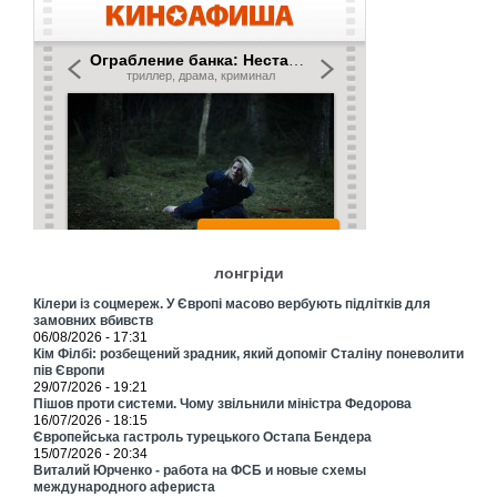
лонгріди
Кілери із соцмереж. У Європі масово вербують підлітків для
замовних вбивств
06/08/2026 - 17:31
Кім Філбі: розбещений зрадник, який допоміг Сталіну поневолити
пів Європи
29/07/2026 - 19:21
Пішов проти системи. Чому звільнили міністра Федорова
16/07/2026 - 18:15
Європейська гастроль турецького Остапа Бендера
15/07/2026 - 20:34
Виталий Юрченко - работа на ФСБ и новые схемы
международного афериста