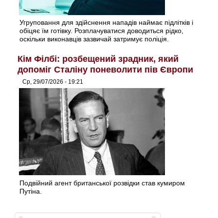
Угруповання для здійснення нападів наймає підлітків і
обіцяє їм готівку. Розплачуватися доводиться рідко,
оскільки виконавців зазвичай затримує поліція.
Кім Філбі: розбещений зрадник, який
допоміг Сталіну поневолити пів Європи
Ср, 29/07/2026 - 19:21
Подвійний агент британської розвідки став кумиром
Путіна.