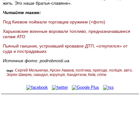
жить. Это наши братья-славяне».
Читайте также:
Под Киевом поймали торговцев оружием (+фото)
Харьковские военные воровали топливо, предназначавшееся
силам АТО
Пьяный гаишник, устроивший кровавое ДТП, «откупился» от
суда и пострадавших
Источник фото: podrobnosti.ua
Сергей Мельничук
Арсен Аваков
політика
пригоди
поліція
авто
tags:
Зорян Шкиряк
скандал
корупція
бандитизм
Київ
crime