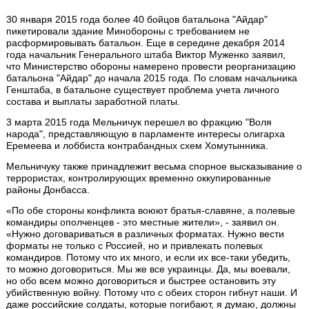
30 января 2015 года более 40 бойцов батальона "Айдар"
пикетировали здание Минобороны с требованием не
расформировывать батальон. Еще в середине декабря 2014
года начальник Генерального штаба Виктор Муженко заявил,
что Министерство обороны намерено провести реорганизацию
батальона "Айдар" до начала 2015 года. По словам начальника
Генштаба, в батальоне существует проблема учета личного
состава и выплаты заработной платы.
3 марта 2015 года Мельничук перешел во фракцию "Воля
народа", представляющую в парламенте интересы олигарха
Еремеева и лоббиста контрабандных схем Хомутынника.
Мельничуку также принадлежит весьма спорное высказывание о
террористах, контролирующих временно оккупированные
районы Донбасса.
«По обе стороны конфликта воюют братья-славяне, а полевые
командиры ополченцев - это местные жители», - заявил он.
«Нужно договариваться в различных форматах. Нужно вести
форматы не только с Россией, но и привлекать полевых
командиров. Потому что их много, и если их все-таки убедить,
то можно договориться. Мы же все украинцы. Да, мы воевали,
но обо всем можно договориться и быстрее остановить эту
убийственную войну. Потому что с обеих сторон гибнут наши. И
даже российские солдаты, которые погибают, я думаю, должны