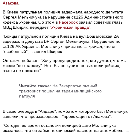
Авакова
.
В Киеве патрульная полиция задержала народного депутата
Сергея Мельничука за нарушение ст.126 Административного
кодекса Украины. Об этом в
Facebook
заявил советник главы
МВД Шкиряк, передает
"Украинская правда"
.
"Бойцы патрульной полиции Киева на вул.Бощаговская 2А
задержали депутата ВР Сергея Мельничука. Нарушение по
ст.126 АК Украины. Мельничук привычно ... кричал, что он
"особенный", - заявил Шкиряк.
Он также добавил: "Хочу предупредить тех, кто думает, что мы
живем "по-старому". Нет! Вы не купите новых полицейских,
взятки не прокатит".
Читайте также:
На Закарпатье пьяный
тракторист пошел на таран милицейского
патруля
В свою очередь в "Айдаре", комбатом которого был Мельничук,
заявили, что произошедшее - "провокация от Авакова".
"Сегодня во время остановки полицией авто Мельничука
оказалось, что он забыл технический паспорт на автомобиль. ...