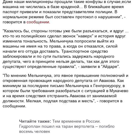
Даже наши милиционеры прощали такие конфузы в случае,если
машина не числилась в базе краденой... В ближайшее время
паспорт привезли и показали представителям полиции. В
нормальном режиме был составлен протокол о нарушении", -
говорится в
сообщении
.
"Казалось бы, стороны готовы уже были разъехаться, и вдруг ...
кто-то из полицейских сделал звонок "наверх" и история вдруг
изменила тональность. Мельничука попросили выйти из
машины не имея на то права, а когда он отказался, силой
начали его оттуда доставать. Транспортное средство
заблокировали и по сути пытались задержать народного
депутата, чего в принципе нельзя делать, так как для этого
существуют определенные правила", - заявили в "Айдаре".
"По мнению Мельничука, это явное превышение полномочий и
откровенная провокация народного депутата от Авакова. Как
минимум за последнее письмо Мельничука к Генпрокурору, в
котором были требования разобраться с ситуацией в Мукачево
и на время следствия отстранить Авакова от занимаемой
должности. Мелкая, подлая подстава и месть", - говорится в
сообщении.
Читайте также:
Тем временем в России.
Гидроплан пошел на таран вертолета – погибло
восемь человек