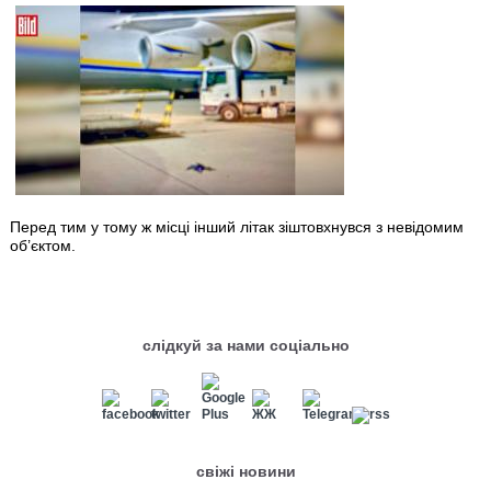
Перед тим у тому ж місці інший літак зіштовхнувся з невідомим
об’єктом.
слідкуй за нами соціально
свіжі новини