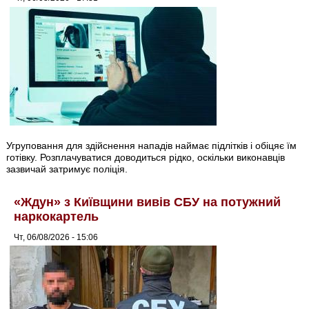
Угруповання для здійснення нападів наймає підлітків і обіцяє їм
готівку. Розплачуватися доводиться рідко, оскільки виконавців
зазвичай затримує поліція.
«Ждун» з Київщини вивів СБУ на потужний
наркокартель
Чт, 06/08/2026 - 15:06