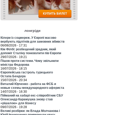
лонгріди
Кілери із соцмереж. У Європі масово
вербують підлітків для замовних вбивств
06/08/2026 - 17:31
Кім Філбі: розбещений зрадник, який
допоміг Сталіну поневолити пів Європи
29/07/2026 - 19:21
Пішов проти системи. Чому звільнили
міністра Федорова
16/07/2026 - 18:15
Європейська гастроль турецького
Остапа Бендера
15/07/2026 - 20:34
Виталий Юрченко - работа на ФСБ и
новые схемы международного афериста
14/07/2026 - 16:30
Пійманий на хабарі екс-співробітник СБУ
Олександр Карамушка знову став
«рішалою» для бізнесу
09/07/2026 - 19:28
Великі розбірки: як Влада Молчанова і
Юрій Іванющенко привернули увагу