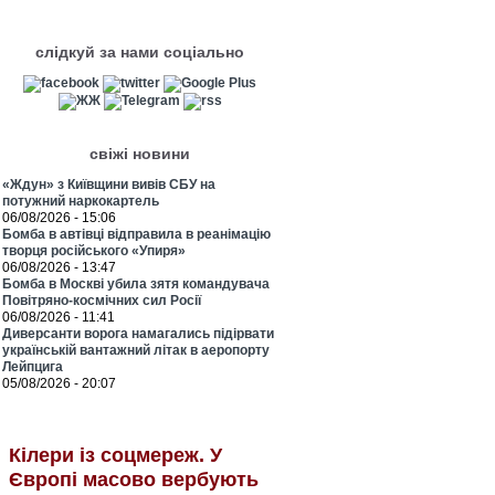
слідкуй за нами соціально
свіжі новини
«Ждун» з Київщини вивів СБУ на
потужний наркокартель
06/08/2026 - 15:06
Бомба в автівці відправила в реанімацію
творця російського «Упиря»
06/08/2026 - 13:47
Бомба в Москві убила зятя командувача
Повітряно-космічних сил Росії
06/08/2026 - 11:41
Диверсанти ворога намагались підірвати
українській вантажний літак в аеропорту
Лейпцига
05/08/2026 - 20:07
Кілери із соцмереж. У
Європі масово вербують