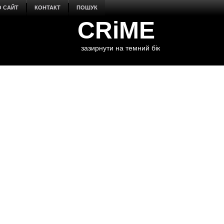
О САЙТ
КОНТАКТ
ПОШУК
CRiME
зазирнути на темний бік