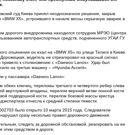
к.
овский суд Киева принял неоднозначное решение, закрыв
я «ВМW Х5», устроившего в начале весны серьезную аварию в
ем дорогого внедорожника находился сотрудник МРЭО (центра
ользованием автотранспортных средств, подчиненного УГАИ ГУ
ного опьянения он ехал на «ВМW Х5» по улице Телиги в Киеве.
Дорожицкая, водитель не отреагировал на красный сигнал
о привело к столкновению с «Daewoo Lanos». Удар был
сило на третью машину – «Hyundai Accent».
ли у пассажира «Daewoo Lanos»:
м обеих ключиц, переломы третьего и четвертого ребер слева
ой вертлужной впадины, перелом верхней ветви лонной кости
вой подвздошной кости, перелом боковой массы крестца.
экспертиза отнесла к средней степени тяжести.
02703 было открыто 10 марта 2015 года. Следователи
ь нарушил сразу несколько правил дорожного движения:
ательным, следить за дорожной обстановкой, реагировать на ее
я этим средством в дороге;