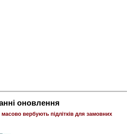
анні оновлення
і масово вербують підлітків для замовних