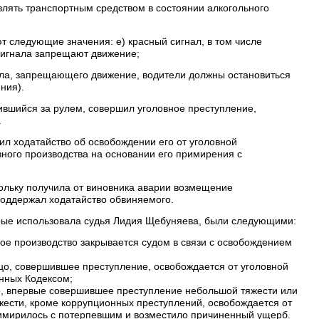
авлять транспортным средством в состоянии алкогольного
ют следующие значения: е) красный сигнал, в том числе
сигнала запрещают движение;
ала, запрещающего движение, водители должны остановиться
ния).
ившийся за рулем, совершил уголовное преступление,
.
л ходатайство об освобождении его от уголовной
вного производства на основании его примирения с
ольку получила от виновника аварии возмещение
поддержал ходатайство обвиняемого.
орые использовала судья Лидия Щебуняева, были следующими:
ное производство закрывается судом в связи с освобождением
ицо, совершившее преступление, освобождается от уголовной
енных Кодексом;
ицо, впервые совершившее преступление небольшой тяжести или
ести, кроме коррупционных преступлений, освобождается от
римирилось с потерпевшим и возместило причиненный ущерб.