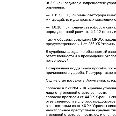
-п.2.9 «а»: водителю запрещается: упр
опьянения;
— П. 8.7.3. (Е): сигналы светофора име
мигающий, или два красных мигающих 
— П.8.10: при подаче светофором сигн
перед дорожной разметкой 1.12 (стоп-ли
Таким образом, сотрудник МРЭО, наход
предусмотренное ч.1 ст. 286 УК Украины
В судебном заседании обвиняемый заяви
ответственности и о прекращении уголо
потерпевшей.
Потерпевшая поддержала просьбу, поск
причиненного ущерба. Прокурор также 
Суд не стал возражать. Аргументы, кот
согласно ч.2 ст.284 УПК Украины уголов
лица от уголовной ответственности;
согласно правилам ст. 44 УК Украины л
ответственности в случаях, предусмотр
в соответствии со ст. 46 УК Украины л
неосторожное преступление средней тяж
уголовной ответственности, если оно п