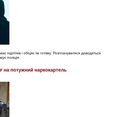
є підлітків і обіцяє їм готівку. Розплачуватися доводиться
мує поліція.
У на потужний наркокартель