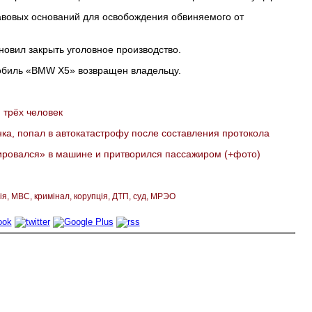
авовых оснований для освобождения обвиняемого от
новил закрыть уголовное производство.
обиль «ВМW Х5» возвращен владельцу.
 трёх человек
ка, попал в автокатастрофу после составления протокола
ировался» в машине и притворился пассажиром (+фото)
ія
МВС
кримінал
корупція
ДТП
суд
МРЭО