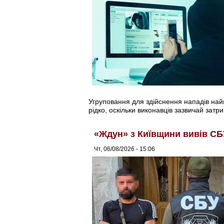
Угруповання для здійснення нападів найма
рідко, оскільки виконавців зазвичай затри
«Ждун» з Київщини вивів СБ
Чт, 06/08/2026 - 15:06