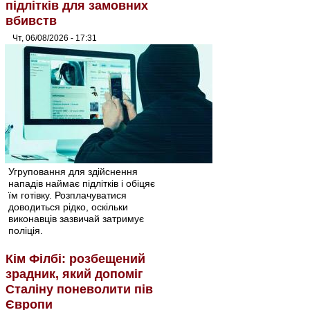
підлітків для замовних
вбивств
Чт, 06/08/2026 - 17:31
Угруповання для здійснення
нападів наймає підлітків і обіцяє
їм готівку. Розплачуватися
доводиться рідко, оскільки
виконавців зазвичай затримує
поліція.
Кім Філбі: розбещений
зрадник, який допоміг
Сталіну поневолити пів
Європи