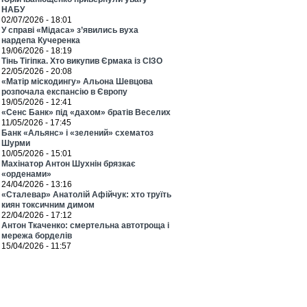
НАБУ
02/07/2026 - 18:01
У справі «Мідаса» з’явились вуха
нардепа Кучеренка
19/06/2026 - 18:19
Тінь Тігіпка. Хто викупив Єрмака із СІЗО
22/05/2026 - 20:08
«Матір міскодингу» Альона Шевцова
розпочала експансію в Європу
19/05/2026 - 12:41
«Сенс Банк» під «дахом» братів Веселих
11/05/2026 - 17:45
Банк «Альянс» і «зелений» схематоз
Шурми
10/05/2026 - 15:01
Махінатор Антон Шухнін брязкає
«орденами»
24/04/2026 - 13:16
«Сталевар» Анатолій Афійчук: хто труїть
киян токсичним димом
22/04/2026 - 17:12
Антон Ткаченко: смертельна автотроща і
мережа борделів
15/04/2026 - 11:57