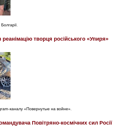
 Болгарії.
в реанімацію творця російського «Упиря»
egram-каналу «Повернутые на войне».
омандувача Повітряно-космічних сил Росії