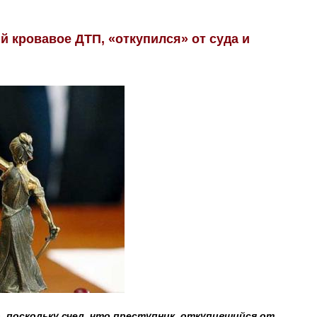
 кровавое ДТП, «откупился» от суда и
, поскольку счел, что преступник, откупившийся от