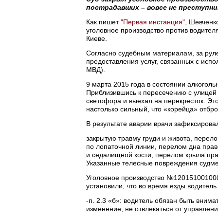
пострадавших – вовсе не преступни
Как пишет
"Первая инстанция"
, Шевченк
уголовное производство против водител
Киеве.
Согласно судебным материалам, за рул
предоставления услуг, связанных с исп
МВД).
9 марта 2015 года в состоянии алкоголь
Приблизившись к пересечению с улицей 
светофора и выехал на перекресток. Эт
настолько сильный, что «корейца» отбро
В результате аварии врачи зафиксирова
закрытую травму груди и живота, перело
по лопаточной линии, перелом дна прав
и седалищной кости, перелом крыла пра
Указанные телесные повреждения судмед
Уголовное производство №120151001000
установили, что во время езды водител
-п. 2.3 «б»: водитель обязан быть вним
изменение, не отвлекаться от управлени