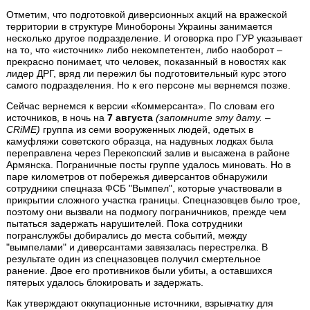
Отметим, что подготовкой диверсионных акций на вражеской
территории в структуре Минобороны Украины занимается
несколько другое подразделение. И оговорка про ГУР указывает
на то, что «источник» либо некомпетентен, либо наоборот –
прекрасно понимает, что человек, показанный в новостях как
лидер ДРГ, вряд ли пережил бы подготовительный курс этого
самого подразделения. Но к его персоне мы вернемся позже.
Сейчас вернемся к версии «Коммерсанта». По словам его
источников, в ночь на
7 августа
(запомните эту дату. –
CRiME)
группа из семи вооруженных людей, одетых в
камуфляжи советского образца, на надувных лодках была
переправлена через Перекопский залив и высажена в районе
Армянска. Пограничные посты группе удалось миновать. Но в
паре километров от побережья диверсантов обнаружили
сотрудники спецназа ФСБ "Вымпел", которые участвовали в
прикрытии сложного участка границы. Спецназовцев было трое,
поэтому они вызвали на подмогу пограничников, прежде чем
пытаться задержать нарушителей. Пока сотрудники
погранслужбы добирались до места событий, между
"вымпелами" и диверсантами завязалась перестрелка. В
результате один из спецназовцев получил смертельное
ранение. Двое его противников были убиты, а оставшихся
пятерых удалось блокировать и задержать.
Как утверждают оккупационные источники, взрывчатку для