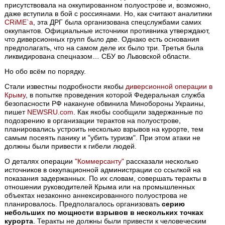
присутствовала на оккупированном полуострове и, возможно,
даже вступила в бой с россиянами. Но, как считают аналитики
CRiME`а
, эта ДРГ была организована спецслужбами самих
оккупантов. Официальные источники противника утверждают,
что диверсионных групп было две. Однако есть основания
предполагать, что на самом деле их было три. Третья была
ликвидирована спецназом… СБУ во Львовской области.
Но обо всём по порядку.
Стали известны подробности якобы
диверсионной операции в
Крыму
, в попытке проведения которой Федеральная служба
безопасности РФ накануне обвинила Минобороны Украины,
пишет
NEWSRU.com
. Как якобы сообщили задержанные по
подозрению в организации терактов на полуострове,
планировались устроить несколько взрывов на курорте, тем
самым посеять панику и "убить туризм". При этом атаки не
должны были привести к гибели людей.
О деталях операции
"Коммерсанту"
рассказали несколько
источников в оккупационной администрации со ссылкой на
показания задержанных. По их словам, совершать теракты в
отношении руководителей Крыма или на промышленных
объектах незаконно аннексированного полуострова не
планировалось. Предполагалось организовать
серию
небольших по мощности взрывов в нескольких точках
курорта
. Теракты не должны были привести к человеческим