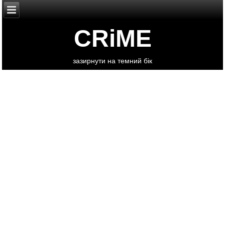
CRiME
зазирнути на темний бік