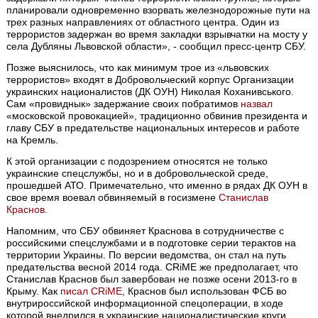
планировали одновременно взорвать железнодорожные пути на
трех разных направлениях от областного центра. Один из
террористов задержан во время закладки взрывчатки на мосту у
села Дубляны Львовской области», - сообщил пресс-центр СБУ.
Позже выяснилось, что как минимум трое из «львовских
террористов» входят в Добровольческий корпус Организации
украинских националистов (ДК ОУН) Николая Коханивського.
Сам «провиднык» задержание своих побратимов
назвал
«московской провокацией», традиционно обвинив президента и
главу СБУ в предательстве национальных интересов и работе
на Кремль.
К этой организации с подозрением относятся не только
украинские спецслужбы, но и в добровольческой среде,
прошедшей АТО. Примечательно, что именно в рядах ДК ОУН в
свое время воевал обвиняемый в госизмене
Станислав
Краснов
.
Напомним, что СБУ обвиняет Краснова в сотрудничестве с
российскими спецслужбами и в подготовке серии терактов на
территории Украины. По версии ведомства, он стал на путь
предательства весной 2014 года. CRiME же предполагает, что
Станислав Краснов был завербован не позже осени 2013-го в
Крыму. Как
писал CRiME
, Краснов был использован ФСБ во
внутрироссийской информационной спецоперации, в ходе
которой внедрился в украинские националистические круги.