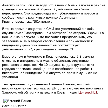
Аналитики пришли к выводу, что в ночь с 6 на 7 августа в районе
границы с материковой Украиной действительно была
перестрелка. Это подтверждается публикациями в прессе и
сообщениями в различных группах Армянска и
Красноперекопска "ВКонтакте".
В то же время в соцсетях и СМИ нет упоминаний о якобы
случившемся "массированном обстреле" со стороны Украины в
ночь с 7 на 8 августа. "Это позволяет предположить, что
заявление ФСБ о втором столкновении и причастности к
инциденту украинских военных не соответствует
действительности", - рассуждает команда CIT.
Вместе с тем в Армянске и Красноперекопске 8-9 августа
отключали интернет, чем можно объяснить отсутствие
резонанса в соцсетях. Но 10 августа, когда в группах этих
городов появились сообщения о возобновлении работы
интернета, об инциденте 7-8 августа по-прежнему никто не
упоминал.
Тем временем родственники Евгения Панова, который по
версии оккупантов, возглавлял ДРГ, считают, что его похитили в
Запорожской области и вывезли в Крым, пишет
Цензор.НЕТ
.
Евгений Панов