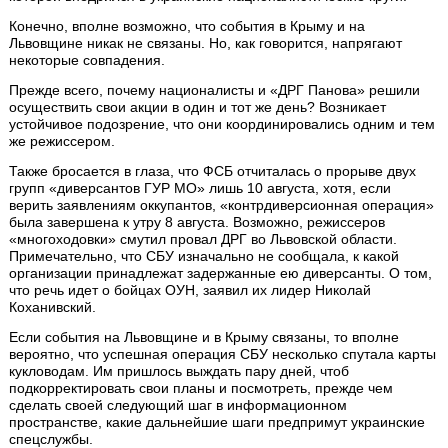
Конечно, вполне возможно, что события в Крыму и на
Львовщине никак не связаны. Но, как говорится, напрягают
некоторые совпадения.
Прежде всего, почему националисты и «ДРГ Панова» решили
осуществить свои акции в один и тот же день? Возникает
устойчивое подозрение, что они координировались одним и тем
же режиссером.
Также бросается в глаза, что ФСБ отчиталась о прорыве двух
групп «диверсантов ГУР МО» лишь 10 августа, хотя, если
верить заявлениям оккупантов, «контрдиверсионная операция»
была завершена к утру 8 августа. Возможно, режиссеров
«многоходовки» смутил провал ДРГ во Львовской области.
Примечательно, что СБУ изначально не сообщала, к какой
организации принадлежат задержанные ею диверсанты. О том,
что речь идет о бойцах ОУН, заявил их лидер Николай
Коханивский.
Если события на Львовщине и в Крыму связаны, то вполне
вероятно, что успешная операция СБУ несколько спутала карты
кукловодам. Им пришлось выждать пару дней, чтоб
подкорректировать свои планы и посмотреть, прежде чем
сделать своей следующий шаг в информационном
пространстве, какие дальнейшие шаги предпримут украинские
спецслужбы.