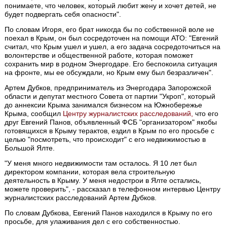
понимаете, что человек, который любит жену и хочет детей, не
будет подвергать себя опасности".
По словам Игоря, его брат никогда бы по собственной воле не
поехал в Крым, он был сосредоточен на помощи АТО: "Евгений
считал, что Крым ушел и ушел, а его задача сосредоточиться на
волонтерстве и общественной работе, которая поможет
сохранить мир в родном Энергодаре. Его беспокоила ситуация
на фронте, мы ее обсуждали, но Крым ему был безразличен".
Артем Дубков, предприниматель из Энергодара Запорожской
области и депутат местного Совета от партии "Укроп", который
до аннексии Крыма занимался бизнесом на Южнобережье
Крыма, сообщил
Центру журналистских расследований,
что его
друг Евгений Панов, объявленный ФСБ "организатором" якобы
готовящихся в Крыму терактов, ездил в Крым по его просьбе с
целью "посмотреть, что происходит" с его недвижимостью в
Большой Ялте.
"У меня много недвижимости там осталось. Я 10 лет был
директором компании, которая вела строительную
деятельность в Крыму. У меня недострои в Ялте остались,
можете проверить", - рассказал в телефонном интервью Центру
журналистских расследований Артем Дубков.
По словам Дубкова, Евгений Панов находился в Крыму по его
просьбе, для улаживания дел с его собственностью.