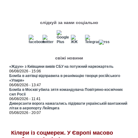
слідкуй за нами соціально
свіжі новини
«Ждун» з Київщини вивів СБУ на потужний наркокартель
06/08/2026 - 15:06
Бомба в автівці відправила в реанімацію творця російського
«Упиря»
06/08/2026 - 13:47
Бомба в Москві убила зятя командувача Повітряно-космічних
сил Росії
06/08/2026 - 11:41
Диверсанти ворога намагались підірвати українській вантажний
літак в аеропорту Лейпцига
05/08/2026 - 20:07
Кілери із соцмереж. У Європі масово