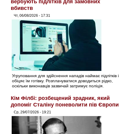
вербують підлітків для замовних
вбивств
Чт, 06/08/2026 - 17:31
Угруповання для здійснення нападів наймає підлітків і
обіцяє їм готівку. Розплачуватися доводиться рідко,
оскільки виконавців зазвичай затримує поліція.
Кім Філбі: розбещений зрадник, який
допоміг Сталіну поневолити пів Європи
Ср, 29/07/2026 - 19:21