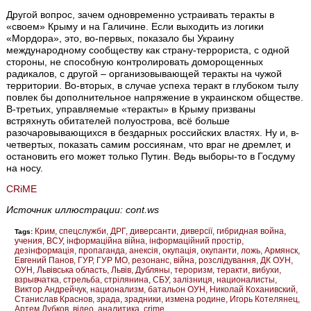
Другой вопрос, зачем одновременно устраивать теракты в
«своем» Крыму и на Галичине. Если выходить из логики
«Мордора», это, во-первых, показало бы Украину
международному сообществу как страну-террориста, с одной
стороны, не способную контролировать доморощенных
радикалов, с другой – организовывающей теракты на чужой
территории. Во-вторых, в случае успеха теракт в глубоком тылу
повлек бы дополнительное напряжение в украинском обществе.
В-третьих, управляемые «теракты» в Крыму призваны
встряхнуть обитателей полуострова, всё больше
разочаровывающихся в бездарных российских властях. Ну и, в-
четвертых, показать самим россиянам, что враг не дремлет, и
остановить его может только Путин. Ведь выборы-то в Госдуму
на носу.
CRiME
Источник иллюстрации: cont.ws
Крим
спецслужби
ДРГ
диверсанти
диверсії
гибридная война
Tags:
учения
ВСУ
інформаційна війна
інформаційний простір
дезінформація
пропаганда
анексія
окупація
окупанти
ложь
Армянск
Евгений Панов
ГУР
ГУР МО
резонанс
війна
розслідування
ДК ОУН
ОУН
Львівська область
Львів
Дубляны
тероризм
теракти
вибухи
взрывчатка
cтрельба
стрілянина
СБУ
залізниця
националисты
Виктор Андрейчук
национализм
батальон ОУН
Николай Коханивский
Станислав Краснов
зрада
зрадники
измена родине
Игорь Котелянец
Артем Дубков
відео
аналитика
crime