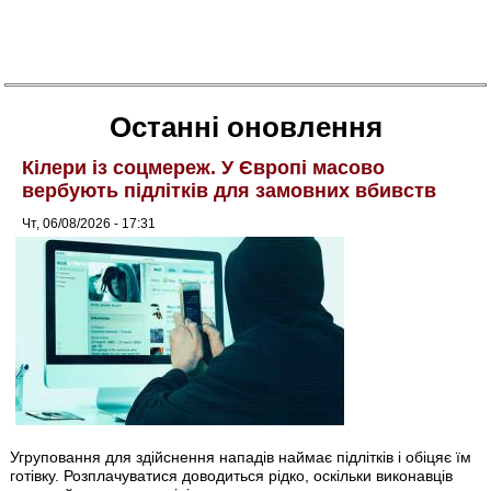
Останні оновлення
Кілери із соцмереж. У Європі масово
вербують підлітків для замовних вбивств
Чт, 06/08/2026 - 17:31
Угруповання для здійснення нападів наймає підлітків і обіцяє їм
готівку. Розплачуватися доводиться рідко, оскільки виконавців