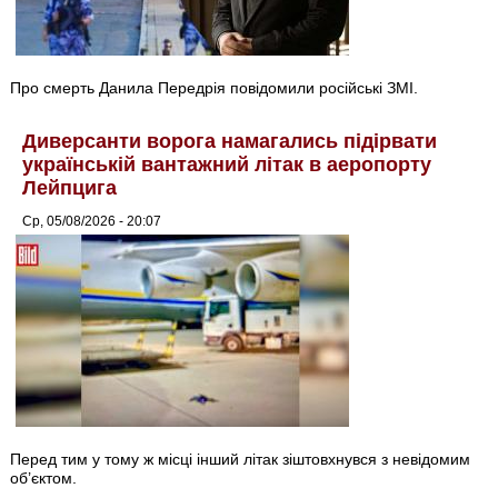
Про смерть Данила Передрія повідомили російські ЗМІ.
Диверсанти ворога намагались підірвати
українській вантажний літак в аеропорту
Лейпцига
Ср, 05/08/2026 - 20:07
Перед тим у тому ж місці інший літак зіштовхнувся з невідомим
об’єктом.