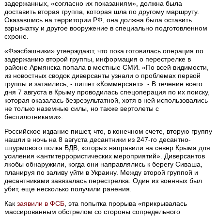
задержанных, «согласно их показаниям», должна была
доставить вторая группа, которая шла по другому маршруту.
Оказавшись на территории РФ, она должна была оставить
взрывчатку и другое вооружение в специально подготовленном
схроне.
«Фээсбэшники» утверждают, что пока готовилась операция по
задержанию второй группы, информация о перестрелке в
районе Армянска попала в местные СМИ. «По всей видимости,
из новостных сводок диверсанты узнали о проблемах первой
группы и затаились, - пишет «Коммерсант». - В течение всего
дня 7 августа в Крыму проводилась спецоперация по их поиску,
которая оказалась безрезультатной, хотя в ней использовались
не только наземные силы, но также вертолеты с
беспилотниками».
Российское издание пишет, что, в конечном счете, вторую группу
нашли в ночь на 8 августа десантники из 247-го десантно-
штурмового полка ВДВ, которых направили на север Крыма для
усиления «антитеррористических мероприятий». Диверсантов
якобы обнаружили, когда они направлялись к берегу Сиваша,
планируя по заливу уйти в Украину. Между второй группой и
десантниками завязалась перестрелка. Один из военных был
убит, еще несколько получили ранения.
Как
заявили в ФСБ
, эта попытка прорыва «прикрывалась
массированным обстрелом со стороны сопредельного