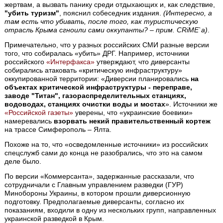
жертвам, а вызвать панику среди отдыхающих и, как следствие,
"убить туризм"
, пояснил собеседник издания.
(Интересно, а
там есть что убивать, после того, как туристическую
отрасль Крыма сгноили сами оккупанты? – прим. CRiME`а)
.
Примечательно, что у разных российских СМИ разные версии
того, что собиралась «убить» ДРГ. Например, источники
российского
«Интерфакса»
утверждают, что диверсанты
собирались атаковать «критическую инфраструктуру»
оккупированной территории: «Диверсии планировались
на
объектах критической инфраструктуры - переправе,
заводе "Титан", газораспределительных станциях,
водоводах, станциях очистки воды и мостах
». Источники же
«Российской газеты»
уверены, что «украинские боевики»
намеревались
взорвать некий правительственный кортеж
на трассе Симферополь – Ялта.
Похоже на то, что «осведомленные источники» из российских
спецслужб сами до конца не разобрались, что это на самом
деле было.
По версии «Коммерсанта», задержанные рассказали, что
сотрудничали с Главным управлением разведки (ГУР)
Минобороны Украины, в котором прошли диверсионную
подготовку. Предполагаемые диверсанты, согласно их
показаниям, входили в одну из нескольких групп, направленных
украинской разведкой в Крым.