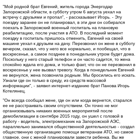
"Мой родной брат Евгений, житель города Энергодар
Запорожской области, в субботу утром 6 августа уехал на
встречу с друзьями и пропал", - рассказывает Игорь. - Эту
поездку заранее он не планировал, в эти дни он собирался
поехать в Запорожский военный госпиталь на плановую
реабилитацию, после участия в АТО. В последний момент
поездку в госпиталь пришлось отменить, Евгений на своей
машине уехал к друзьям на дачу. Перезвонил он жене в субботу
вечером, сказал, что у него все нормально, и пообещал, что в
воскресенье, а самое позднее в понедельник утром будет дома.
Поскольку у него старый телефон и он часто садится, то жена
спокойно ждала его дома, и только факт, что он не перезвонил в
воскресенье у нее вызвал тревогу. Когда в понедельник Евгений
не вернулся, жена позвонила родным. Мы бросились его искать.
Узнали где он только в среду, из средств массовой
информации", - заявил интернет-изданию брат Панова Игорь
Котелянец.
"Он всегда сообщал жене, где он или когда вернется, старался
ее не расстраивать своим отсутствием. Он точно не мог
организовывать никаких военных мероприятий после
демобилизации в сентябре 2015 году, он ушел с головой в
работу - водитель, электромеханик на Запорожской АЭС,
параллельно занимался общественной деятельностью - создал
общественную организацию помощи ветеранам АТО, но самое
главное, они с женой планировали завести ребенка. Вы же