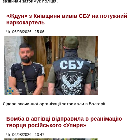
зазвичай затримує поліція.
«Ждун» з Київщини вивів СБУ на потужний
наркокартель
Чт, 06/08/2026 - 15:06
Лідера злочинної організації затримали в Болгарії.
Бомба в автівці відправила в реанімацію
творця російського «Упиря»
Чт, 06/08/2026 - 13:47