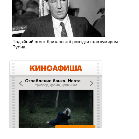
Подвійний агент британської розвідки став кумиром
Путіна.