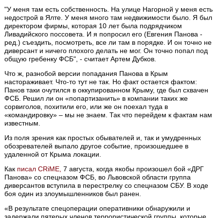
"У меня там есть собственность. На улице Нагорной у меня есть
недострой в Ялте. У меня много там недвижимости было. Я был
директором фирмы, которая 10 лет была подрядчиком
Ливадийского поссовета. И я попросил его (Евгения Панова -
ред.) съездить, посмотреть, все ли там в порядке. И он точно не
диверсант и ничего плохого делать не мог. Он точно попал под
общую гребенку ФСБ", - считает Артем Дубков.
Что ж, разнобой версии попадания Панова в Крым
настораживает. Что-то тут не так. Но факт остается фактом:
Панов таки очутился в оккупированном Крыму, где был схвачен
ФСБ. Решил ли он «попартизанить» в компании таких же
сорвиголов, похитили его, или же он поехал туда в
«командировку» – мы не знаем. Так что перейдем к фактам нам
известным.
Из поля зрения как простых обывателей и, так и умудренных
обозревателей выпало другое событие, произошедшее в
удаленной от Крыма локации.
Как
писал CRiME,
7 августа, когда якобы произошел бой «ДРГ
Панова» со спецназом ФСБ, во Львовской области группа
диверсантов вступила в перестрелку со спецназом СБУ. В ходе
боя один из злоумышленников был ранен.
«В результате спецоперации оперативники обнаружили и
задержали пятерых членов террористической группы, которые