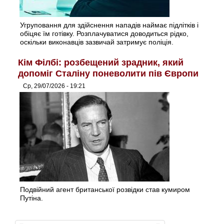
Угруповання для здійснення нападів наймає підлітків і
обіцяє їм готівку. Розплачуватися доводиться рідко,
оскільки виконавців зазвичай затримує поліція.
Кім Філбі: розбещений зрадник, який
допоміг Сталіну поневолити пів Європи
Ср, 29/07/2026 - 19:21
Подвійний агент британської розвідки став кумиром
Путіна.