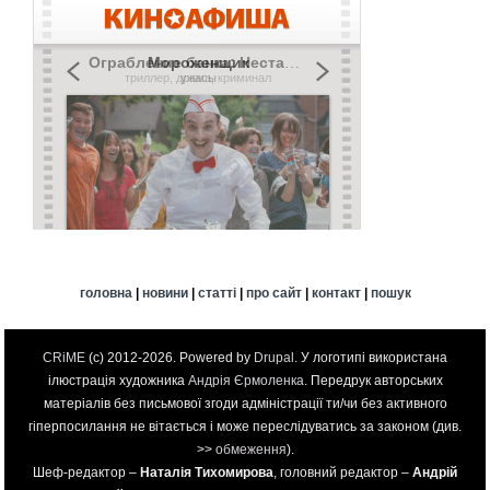
головна
|
новини
|
статті
|
про сайт
|
контакт
|
пошук
CRiME
(c) 2012-2026. Powered by
Drupal
. У логотипі використана
ілюстрація художника
Андрія Єрмоленка
. Передрук авторських
матеріалів без письмової згоди адміністрації ти/чи без активного
гіперпосилання не вітається і може переслідуватись за законом (див.
>>
обмеження
).
Шеф-редактор –
Наталія Тихомирова
, головний редактор –
Андрій