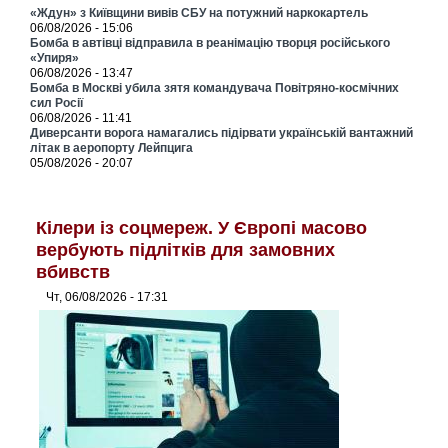
«Ждун» з Київщини вивів СБУ на потужний наркокартель
06/08/2026 - 15:06
Бомба в автівці відправила в реанімацію творця російського
«Упиря»
06/08/2026 - 13:47
Бомба в Москві убила зятя командувача Повітряно-космічних
сил Росії
06/08/2026 - 11:41
Диверсанти ворога намагались підірвати українській вантажний
літак в аеропорту Лейпцига
05/08/2026 - 20:07
Кілери із соцмереж. У Європі масово
вербують підлітків для замовних
вбивств
Чт, 06/08/2026 - 17:31