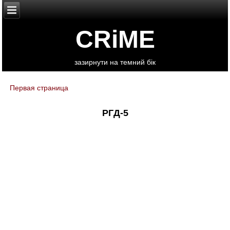
CRiME
зазирнути на темний бік
Первая страница
You are here
РГД-5