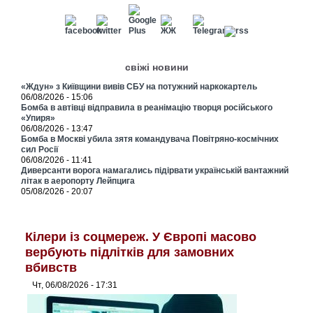
свіжі новини
«Ждун» з Київщини вивів СБУ на потужний наркокартель
06/08/2026 - 15:06
Бомба в автівці відправила в реанімацію творця російського
«Упиря»
06/08/2026 - 13:47
Бомба в Москві убила зятя командувача Повітряно-космічних
сил Росії
06/08/2026 - 11:41
Диверсанти ворога намагались підірвати українській вантажний
літак в аеропорту Лейпцига
05/08/2026 - 20:07
Кілери із соцмереж. У Європі масово
вербують підлітків для замовних
вбивств
Чт, 06/08/2026 - 17:31