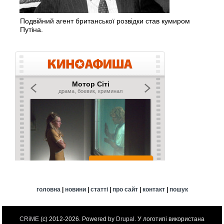
Подвійний агент британської розвідки став кумиром
Путіна.
головна
|
новини
|
статті
|
про сайт
|
контакт
|
пошук
CRiME
(c) 2012-2026. Powered by
Drupal
. У логотипі використана