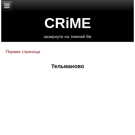
CRiME
зазирнути на темний бік
Первая страница
You are here
Тельманово