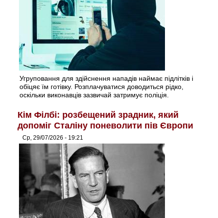
Угруповання для здійснення нападів наймає підлітків і
обіцяє їм готівку. Розплачуватися доводиться рідко,
оскільки виконавців зазвичай затримує поліція.
Кім Філбі: розбещений зрадник, який
допоміг Сталіну поневолити пів Європи
Ср, 29/07/2026 - 19:21