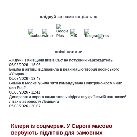
слідкуй за нами соціально
свіжі новини
«Ждун» з Київщини вивів СБУ на потужний наркокартель
06/08/2026 - 15:06
Бомба в автівці відправила в реанімацію творця російського
«Упиря»
06/08/2026 - 13:47
Бомба в Москві убила зятя командувача Повітряно-космічних
сил Росії
06/08/2026 - 11:41
Диверсанти ворога намагались підірвати українській вантажний
літак в аеропорту Лейпцига
05/08/2026 - 20:07
Кілери із соцмереж. У Європі масово
вербують підлітків для замовних