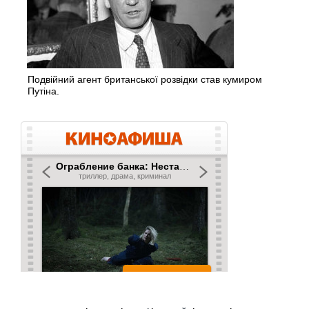
Подвійний агент британської розвідки став кумиром
Путіна.