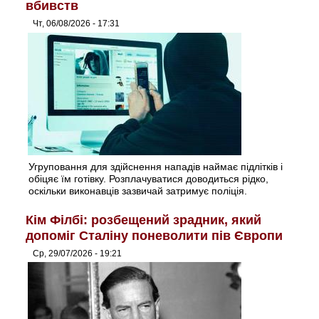
вбивств
Чт, 06/08/2026 - 17:31
Угруповання для здійснення нападів наймає підлітків і
обіцяє їм готівку. Розплачуватися доводиться рідко,
оскільки виконавців зазвичай затримує поліція.
Кім Філбі: розбещений зрадник, який
допоміг Сталіну поневолити пів Європи
Ср, 29/07/2026 - 19:21