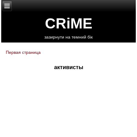
CRiME
зазирнути на темний бік
Первая страница
You are here
активисты