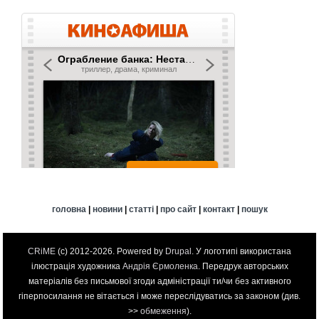
головна
|
новини
|
статті
|
про сайт
|
контакт
|
пошук
CRiME
(c) 2012-2026. Powered by
Drupal
. У логотипі використана
ілюстрація художника
Андрія Єрмоленка
. Передрук авторських
матеріалів без письмової згоди адміністрації ти/чи без активного
гіперпосилання не вітається і може переслідуватись за законом (див.
>>
обмеження
).