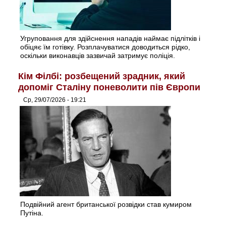
Угруповання для здійснення нападів наймає підлітків і
обіцяє їм готівку. Розплачуватися доводиться рідко,
оскільки виконавців зазвичай затримує поліція.
Кім Філбі: розбещений зрадник, який
допоміг Сталіну поневолити пів Європи
Ср, 29/07/2026 - 19:21
Подвійний агент британської розвідки став кумиром
Путіна.