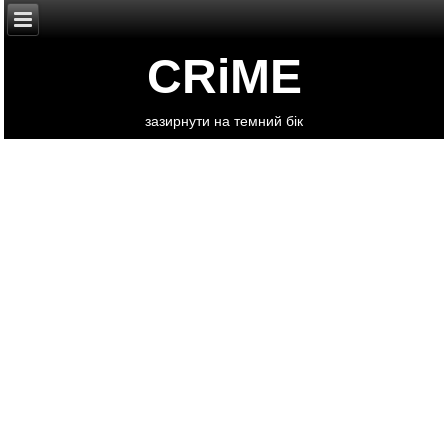
CRiME
зазирнути на темний бік