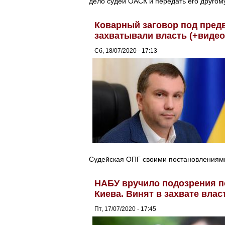
дело судей ОАСК и передать его другом
Коварный заговор под предв
захватывали власть (+видео
Сб, 18/07/2020 - 17:13
Судейская ОПГ своими постановлениями
НАБУ вручило подозрения п
Киева. Винят в захвате влас
Пт, 17/07/2020 - 17:45