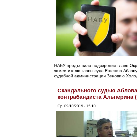
НАБУ предъявило подозрение главе Окру
заместителю главы суда Евгению Аблову
судебной администрации Зеновию Холо
Скандального судью Аблова
контрабандиста Альперина (
Ср, 09/10/2019 - 15:10