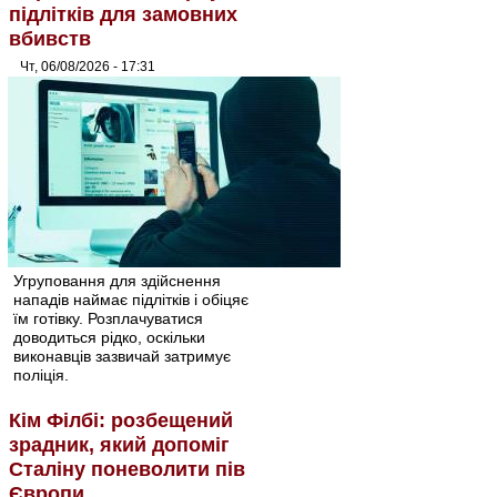
підлітків для замовних
вбивств
Чт, 06/08/2026 - 17:31
Угруповання для здійснення
нападів наймає підлітків і обіцяє
їм готівку. Розплачуватися
доводиться рідко, оскільки
виконавців зазвичай затримує
поліція.
Кім Філбі: розбещений
зрадник, який допоміг
Сталіну поневолити пів
Європи