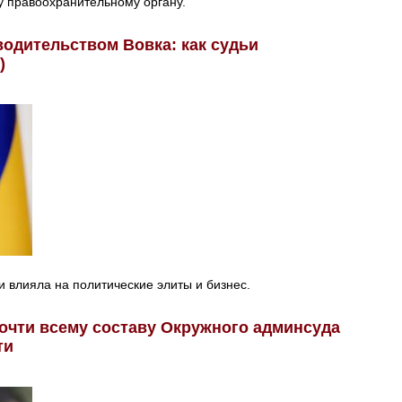
у правоохранительному органу.
одительством Вовка: как судьи
)
 влияла на политические элиты и бизнес.
очти всему составу Окружного админсуда
ти