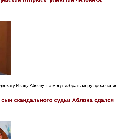
дейский отпрыск, убивший человека,
двокату Ивану Аблову, не могут избрать меру пресечения.
 сын скандального судьи Аблова сдался