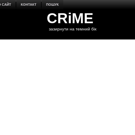
О САЙТ
КОНТАКТ
ПОШУК
CRiME
зазирнути на темний бік