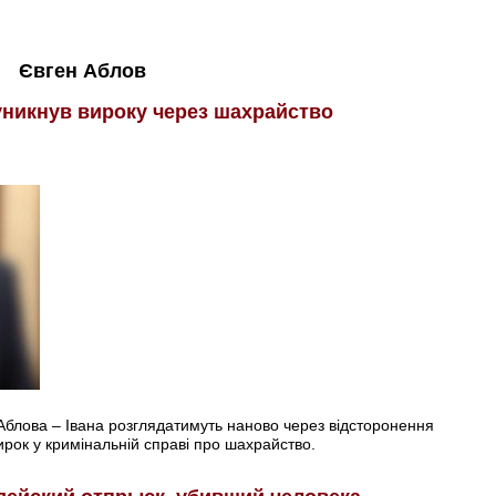
Євген Аблов
уникнув вироку через шахрайство
Аблова – Івана розглядатимуть наново через відсторонення
ирок у кримінальній справі про шахрайство.