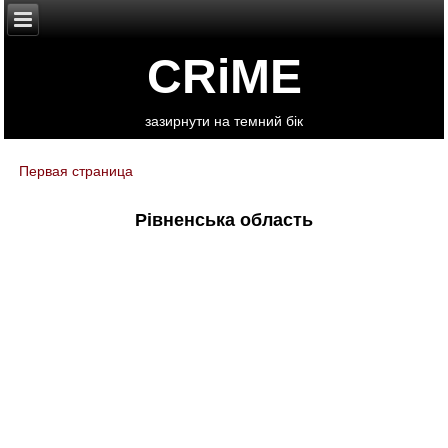
CRiME
зазирнути на темний бік
Первая страница
You are here
Рівненська область