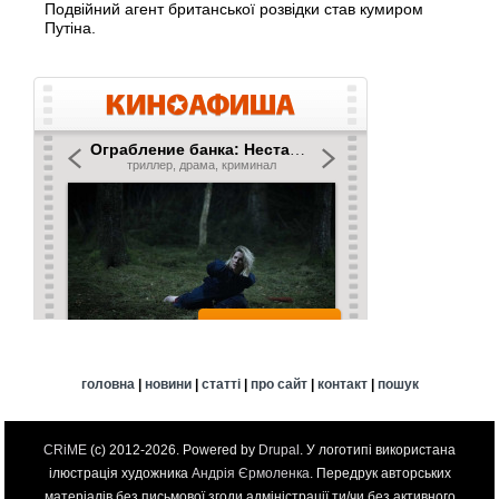
Подвійний агент британської розвідки став кумиром
Путіна.
головна
|
новини
|
статті
|
про сайт
|
контакт
|
пошук
CRiME
(c) 2012-2026. Powered by
Drupal
. У логотипі використана
ілюстрація художника
Андрія Єрмоленка
. Передрук авторських
матеріалів без письмової згоди адміністрації ти/чи без активного