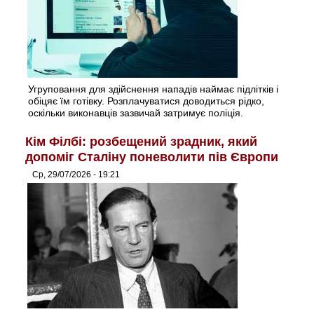
Угруповання для здійснення нападів наймає підлітків і
обіцяє їм готівку. Розплачуватися доводиться рідко,
оскільки виконавців зазвичай затримує поліція.
Кім Філбі: розбещений зрадник, який
допоміг Сталіну поневолити пів Європи
Ср, 29/07/2026 - 19:21