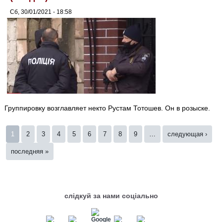
Сб, 30/01/2021 - 18:58
Группировку возглавляет некто Рустам Тотошев. Он в розыске.
Страницы
1
2
3
4
5
6
7
8
9
…
следующая ›
последняя »
слідкуй за нами соціально