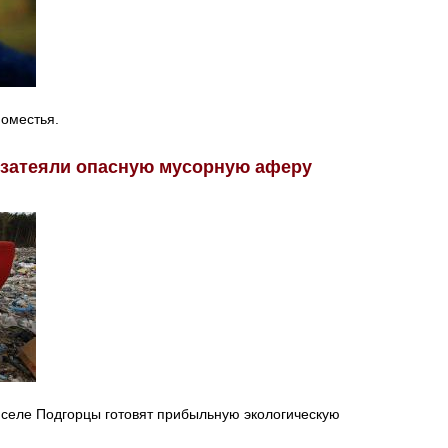
поместья.
затеяли опасную мусорную аферу
 селе Подгорцы готовят прибыльную экологическую