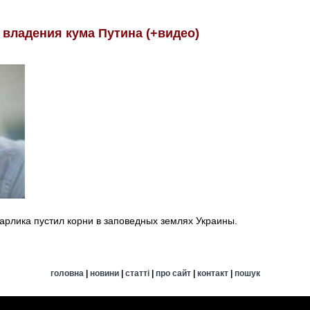
 владения кума Путина (+видео)
карлика пустил корни в заповедных землях Украины.
головна
|
новини
|
статті
|
про сайт
|
контакт
|
пошук