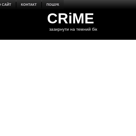
О САЙТ
КОНТАКТ
ПОШУК
CRiME
зазирнути на темний бік