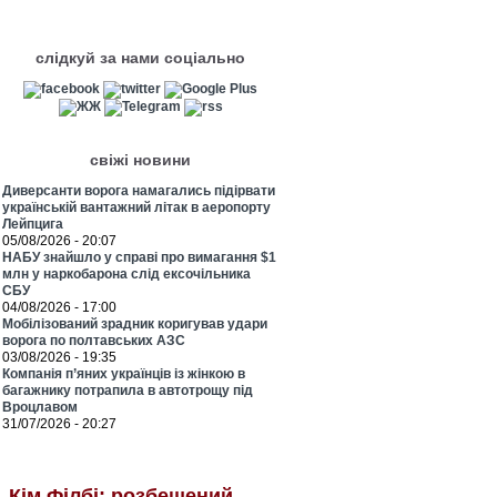
слідкуй за нами соціально
свіжі новини
Диверсанти ворога намагались підірвати
українській вантажний літак в аеропорту
Лейпцига
05/08/2026 - 20:07
НАБУ знайшло у справі про вимагання $1
млн у наркобарона слід ексочільника
СБУ
04/08/2026 - 17:00
Мобілізований зрадник коригував удари
ворога по полтавських АЗС
03/08/2026 - 19:35
Компанія п’яних українців із жінкою в
багажнику потрапила в автотрощу під
Вроцлавом
31/07/2026 - 20:27
Кім Філбі: розбещений