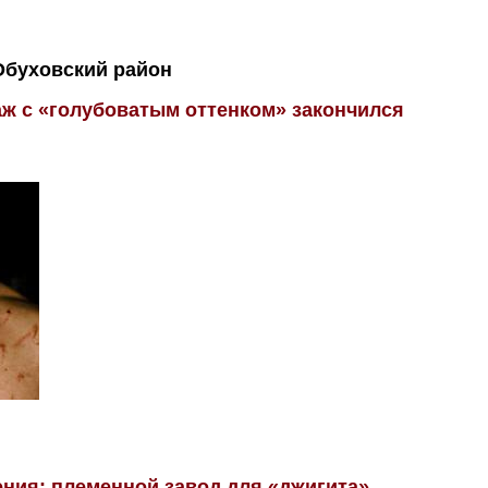
Обуховский район
ж с «голубоватым оттенком» закончился
ния: племенной завод для «джигита»