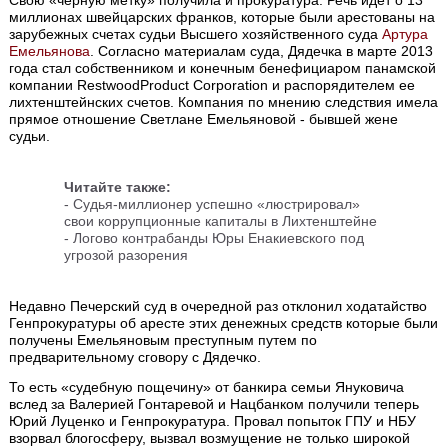
миллионах швейцарских франков, которые были арестованы на
зарубежных счетах судьи Высшего хозяйственного суда
Артура
Емельянова
. Согласно материалам суда, Дядечка в марте 2013
года стал собственником и конечным бенефициаром панамской
компании RestwoodProduct Corporation и распорядителем ее
лихтенштейнских счетов. Компания по мнению следствия имела
прямое отношение Светлане Емельяновой - бывшей жене
судьи.
Читайте также:
-
Судья-миллионер успешно «люстрировал»
свои коррупционные капиталы в Лихтенштейне
-
Логово контрабанды Юры Енакиевского под
угрозой разорения
Недавно Печерский суд в очередной раз отклонил ходатайство
Генпрокуратуры об аресте этих денежных средств которые были
получены Емельяновым преступным путем по
предварительному сговору с Дядечко.
То есть «судебную пощечину» от банкира семьи Януковича
вслед за Валерией Гонтаревой и Нацбанком получили теперь
Юрий Луценко и Генпрокуратура. Провал попыток ГПУ и НБУ
взорвал блогосферу, вызвал возмущение не только широкой