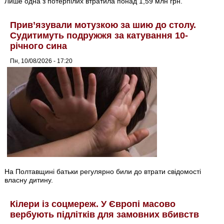
Лише одна з потерпілих втратила понад 1,59 млн грн.
Прив’язували мотузкою за шию до столу.
Судитимуть подружжя за катування 10-
річного сина
Пн, 10/08/2026 - 17:20
На Полтавщині батьки регулярно били до втрати свідомості
власну дитину.
Кілери із соцмереж. У Європі масово
вербують підлітків для замовних вбивств