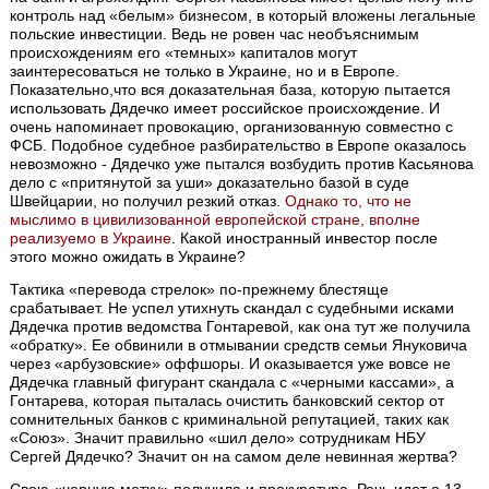
контроль над «белым» бизнесом, в который вложены легальные
польские инвестиции. Ведь не ровен час необъяснимым
происхождениям его «темных» капиталов могут
заинтересоваться не только в Украине, но и в Европе.
Показательно,что вся доказательная база, которую пытается
использовать Дядечко имеет российское происхождение. И
очень напоминает провокацию, организованную совместно с
ФСБ. Подобное судебное разбирательство в Европе оказалось
невозможно - Дядечко уже пытался возбудить против Касьянова
дело с «притянутой за уши» доказательно базой в суде
Швейцарии, но получил резкий отказ.
Однако то, что не
мыслимо в цивилизованной европейской стране, вполне
реализуемо в Украине
. Какой иностранный инвестор после
этого можно ожидать в Украине?
Тактика «перевода стрелок» по-прежнему блестяще
срабатывает. Не успел утихнуть скандал с судебными исками
Дядечка против ведомства Гонтаревой, как она тут же получила
«обратку». Ее обвинили в отмывании средств семьи Януковича
через «арбузовские» оффшоры. И оказывается уже вовсе не
Дядечка главный фигурант скандала с «черными кассами», а
Гонтарева, которая пыталась очистить банковский сектор от
сомнительных банков с криминальной репутацией, таких как
«Союз». Значит правильно «шил дело» сотрудникам НБУ
Сергей Дядечко? Значит он на самом деле невинная жертва?
Свою «черную метку» получила и прокуратура. Речь идет о 13