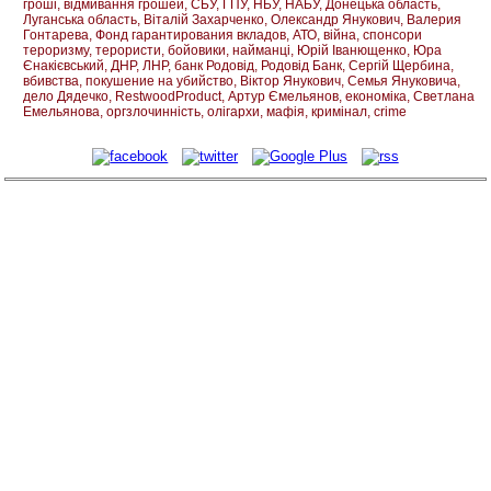
гроші
відмивання грошей
СБУ
ГПУ
НБУ
НАБУ
Донецька область
Луганська область
Віталій Захарченко
Олександр Янукович
Валерия
Гонтарева
Фонд гарантирования вкладов
АТО
війна
спонсори
тероризму
терористи
бойовики
найманці
Юрій Іванющенко
Юра
Єнакієвський
ДНР
ЛНР
банк Родовід
Родовід Банк
Сергій Щербина
вбивства
покушение на убийство
Віктор Янукович
Семья Януковича
дело Дядечко
RestwoodProduct
Артур Ємельянов
економіка
Светлана
Емельянова
оргзлочинність
олігархи
мафія
кримінал
crime