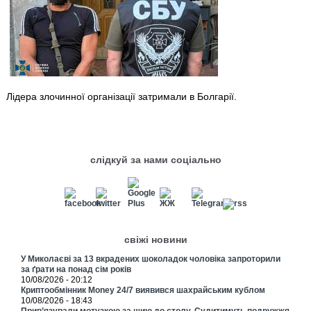
Лідера злочинної організації затримали в Болгарії.
слідкуй за нами соціально
свіжі новини
У Миколаєві за 13 вкрадених шоколадок чоловіка запроторили
за ґрати на понад сім років
10/08/2026 - 20:12
Криптообмінник Money 24/7 виявився шахрайським кублом
10/08/2026 - 18:43