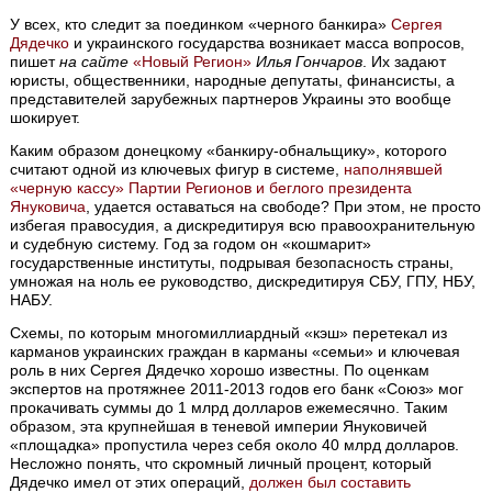
У всех, кто следит за поединком «черного банкира»
Сергея
Дядечко
и украинского государства возникает масса вопросов,
пишет
на сайте
«Новый Регион»
Илья Гончаров
. Их задают
юристы, общественники, народные депутаты, финансисты, а
представителей зарубежных партнеров Украины это вообще
шокирует.
Каким образом донецкому «банкиру-обнальщику», которого
считают одной из ключевых фигур в системе,
наполнявшей
«черную кассу» Партии Регионов и беглого президента
Януковича
, удается оставаться на свободе? При этом, не просто
избегая правосудия, а дискредитируя всю правоохранительную
и судебную систему. Год за годом он «кошмарит»
государственные институты, подрывая безопасность страны,
умножая на ноль ее руководство, дискредитируя СБУ, ГПУ, НБУ,
НАБУ.
Схемы, по которым многомиллиардный «кэш» перетекал из
карманов украинских граждан в карманы «семьи» и ключевая
роль в них Сергея Дядечко хорошо известны. По оценкам
экспертов на протяжнее 2011-2013 годов его банк «Союз» мог
прокачивать суммы до 1 млрд долларов ежемесячно. Таким
образом, эта крупнейшая в теневой империи Януковичей
«площадка» пропустила через себя около 40 млрд долларов.
Несложно понять, что скромный личный процент, который
Дядечко имел от этих операций,
должен был составить