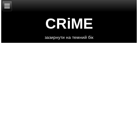
CRiME
зазирнути на темний бік