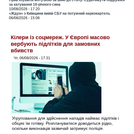
Прив’язували мотузкою за шию до столу. Судитимуть подружжя
за катування 10-річного сина
10/08/2026 - 17:20
«Ждун» з Київщини вивів СБУ на потужний наркокартель
06/08/2026 - 15:06
Кілери із соцмереж. У Європі масово
вербують підлітків для замовних
вбивств
Чт, 06/08/2026 - 17:31
Угруповання для здійснення нападів наймає підлітків і
обіцяє їм готівку. Розплачуватися доводиться рідко,
оскільки виконавців зазвичай затримує поліція.