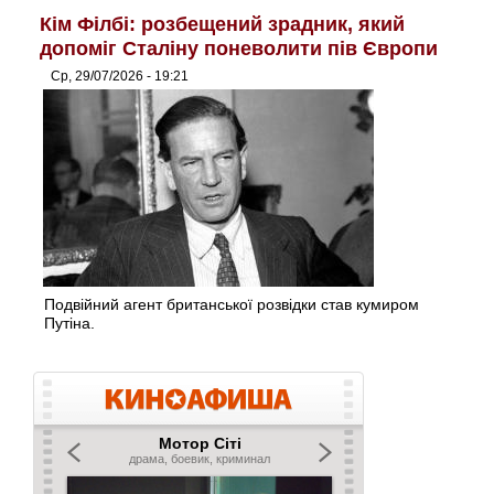
Кім Філбі: розбещений зрадник, який
допоміг Сталіну поневолити пів Європи
Ср, 29/07/2026 - 19:21
Подвійний агент британської розвідки став кумиром
Путіна.