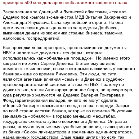
примерно 500 млн долларов необлагаемого «черного нала»
.
Закрепленная за Донецкой и Луганской областями, «схема»
Дядечко под крылом экс-министра МВД Виталия Захарченко и
Александра Януковича была крупнейшей в стране. Но она
протянула свои щупальца далеко за пределы Донбасса,
выкачивая деньги из экономики страны: бизнеса, таможни,
налоговой, госпредприятий.
Все проводки легко проверить, проанализировав документы
НБУ и налоговые документы тех фирм , которые
использовались как «обнальные площадки». Но именно этого
как раз и не хочет Сергей Дядечко. В этом ему активно
помогают те чиновники, связи с которыми сложились у «черного
банкира» еще со времен Януковича. Эти люди, по сути,
являются агентами влияния «семьи» и Дядечко в судебно-
правооохранительной системе и в том же НБУ. Поэтому не
удивительно, что ни Антикоррупционное бюро, ни прокуратура,
куда регулярно жалуются на Дядечко Валерия Гонтарева и
Фонд гарантирования вкладов, ничего не могут сделать.
«Черный банкир» оказывается всегда на шаг впереди. Закрыв
по всей стране десятки банков, которые во времена Януковича
занимались «обналом» в гораздо меньших масштабах,
государство сломало зубы о всесильного Дядечко. Он раз за
разом, получая нужные ему судебные решения, вышвыривает
из банка «Союз» ликвидаторов и временных администраторов,
назначенных государством. Злые языки шутят, что если так