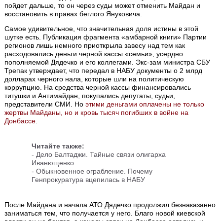
пойдет дальше, то он через суды может отменить Майдан и
восстановить в правах беглого Януковича.
Самое удивительное, что значительная доля истины в этой
шутке есть. Публикация фрагмента «амбарной книги» Партии
регионов лишь немного приоткрыла завесу над тем как
расходовались деньги черной кассы «семьи», усердно
пополняемой Дядечко и его коллегами. Экс-зам министра СБУ
Трепак утверждает, что передал в НАБУ документы о 2 млрд
долларах черного нала, которые шли на политическую
коррупцию. На средства черной кассы финансировались
титушки и Антимайдан, покупались депутаты, судьи,
представители СМИ. Но
этими деньгами оплачены не только
жертвы Майданы, но и кровь тысяч погибших в войне на
Донбассе
.
Читайте также:
-
Дело Балтаджи. Тайные связи олигарха
Иванющенко
-
Обыкновенное ограбление. Почему
Генпрокуратура вцепилась в НАБУ
После Майдана и начала АТО Дядечко продолжил безнаказанно
заниматься тем, что получается у него. Благо новой киевской