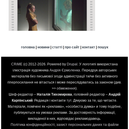
головна
|
новини
|
статті
|
про сайт
|
контакт
|
пошук
CRiME
(c) 2012-2026. Powered by
Drupal
. У логотипі використана
ілюстрація художника
Андрія Єрмоленка
. Передрук авторських
матеріалів без письмової згоди адміністрації ти/чи без активного
гіперпосилання не вітається і може переслідуватись за законом (див.
>>
обмеження
).
Шеф-редактор –
Наталія Тихомирова
, головний редактор –
Андрій
Карпінський
. Редакція і контакти
тут
. Дякуємо за те, що читаєте.
Матеріали, помічені як «реклама», «особиста думка» и тому подібне,
публікуються на умовах реклами. За достовірність інформації,
викладеної в них, відповідає рекламодавець.
Політика конфіденційності, захист персональних даних та файли