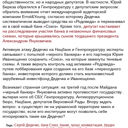
общественности, но и народных депутатов. В частности, Юрий
Береза обратился в Генпрокуратуру с депутатским запросом:
обратить внимание отчет международной аудиторской
компании Ernst&Young, согласно которому Дядечка
систематически выводил средства из «Родовида» и перекачивал
их в свой новый банк «Союз». Кроме того,
депутат настаивает
на расследовании участия банка в незаконных финансовых
схемах, которые крышевались сыном тогдашнего президента
Александром Януковичем
.
Активную атаку Дядечко на Нацбанк и Генпрокуратуру эксперты
связывают с попыткой «черного банкира» и его партнера Юрия
Иванющенко сохранить «Союз», на которые замкнуты теневые
схемы. А также вернуть контроль над активами «Родовида»
путем лоббирования идеи создания на его базе «переходного
банка», инвестором которого должен стать малоизвестный
зарубежный инвестфонд Дядечка и Иванющенко.
Возникает странная ситуация: на третий год после Майдана
«черный банкир» Януковича активно противостоит государству .
вытирая ноги об СБУ, Генпрокуратуру, Антикоррупционное
бюро, Нацбанк, депутатов Верховной Рады. Впору задать
вопрос: а существует ли на украинской территории закон и
государство, если его институции могут позволить себе
игнорировать такие как Дядечко?
Сергій Дядечко
банк Союз
банки
гроші
конвертация
брудні
Tags: