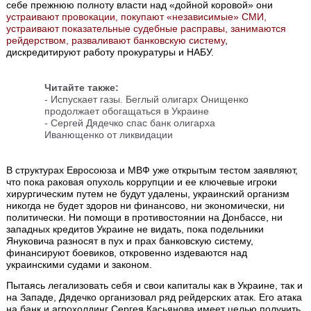
себе прежнюю полноту власти над «дойной коровой» они
устраивают провокации, покупают «независимые» СМИ,
устраивают показательные судебные расправы, занимаются
рейдерством, разваливают банковскую систему
,
дискредитируют работу прокуратуры и НАБУ.
Читайте также:
-
Испускает газы. Беглый олигарх Онищенко
продолжает обогащаться в Украине
-
Сергей Дядечко спас банк олигарха
Иванющенко от ликвидации
В структурах Евросоюза и МВФ уже открытым тестом заявляют,
что пока раковая опухоль коррупции и ее ключевые игроки
хирургическим путем не будут удалены, украинский организм
никогда не будет здоров ни финансово, ни экономически, ни
политически. Ни помощи в противостоянии на Донбассе, ни
западных кредитов Украине не видать, пока подельники
Януковича разносят в пух и прах банковскую систему,
финансируют боевиков, откровенно издеваются над
украинскими судами и законом.
Пытаясь легализовать себя и свои капиталы как в Украине, так и
на Западе, Дядечко организовал ряд рейдерских атак. Его атака
на банк и агрохолдинг Сергея Касьянова имеет целью получить