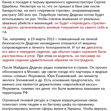
банка и посадки в тюрьму временного администратора Сергея
Щербины. Несмотря на то, что он пришел в банк уже после
банкротства, на него «перевели стрелки», инкриминировав
растрату 340 млн грн. Подобную тактику Дядечко потом будет
использовать не раз. Чтобы отвлечь внимание от реальных
заказных убийств и махинаций,
он будет «переводить стрелки»
на других, организовывать мнимые покушения на самого себя
и
т.д.
Так, например, в 19 марта 2012 г. помешанный на личной
безопасности Дядечко неожиданно отказался от машины
сопровождения и личного телохранителя. И тут же
двигатель
его авто и переднее сидение, где обычно сидел охранник были
расстреляны в упор
. При этом
ни водитель, ни пассажир на
заднем сидении удивительным образом не пострадали
.
После Майдана Дядечко редко появляется в стране. Он прочно
обосновался в Монако, где свили гнездо его партнеры и видные
члены «семьи» Януковича, Юра Енакиевский. экс-министр
экологи Злочевский и др. Есть основания предполагать, что
именно они являются держателями «европейской кассы»
Януковича, помимо тех денег что были вывезены камазами на
территорию РФ.
Огромный теневой ресурс и старые коррупционные связи
помогают этим людям и их беглому шефу по-прежнему
контролировать многие сферы жизни в Украины. Чтобы вернуть