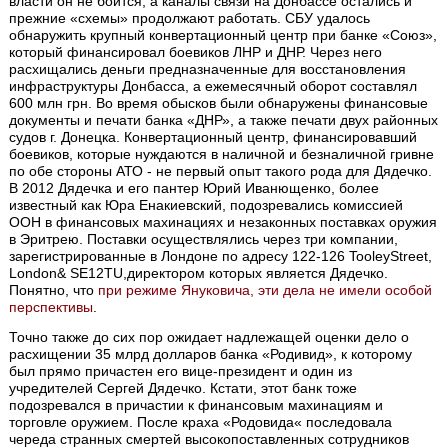
власти он не боится, а каналы связи на Донбассе остались и
прежние «схемы» продолжают работать. СБУ удалось
обнаружить крупный конвертационный центр при банке «Союз»,
который финансировал боевиков ЛНР и ДНР. Через него
расхищались деньги предназначенные для восстановления
инфраструктуры Донбасса, а ежемесячный оборот составлял
600 млн грн. Во время обысков были обнаружены финансовые
документы и печати банка «ДНР», а также печати двух районных
судов г. Донецка. Конвертационный центр, финансировавший
боевиков, которые нуждаются в наличной и безналичной гривне
по обе стороны АТО - не первый опыт такого рода для Дядечко.
В 2012 Дядечка и его пантер Юрий Иванющенко, более
известный как Юра Енакиевский, подозревались комиссией
ООН в финансовых махинациях и незаконных поставках оружия
в Эритрею. Поставки осуществлялись через три компании,
зарегистрированные в Лондоне по адресу 122-126 TooleyStreet,
London& SE12TU,директором которых является Дядечко.
Понятно, что
при режиме Януковича, эти дела не имели особой
перспективы
.
Точно также до сих пор ожидает надлежащей оценки дело о
расхищении 35 млрд долларов банка «Родивид», к которому
был прямо причастен его вице-президент и один из
учредителей Сергей Дядечко. Кстати, этот банк тоже
подозревался в причастии к финансовым махинациям и
торговле оружием. После краха «Родовида« последовала
череда странных смертей высокопоставленных сотрудников