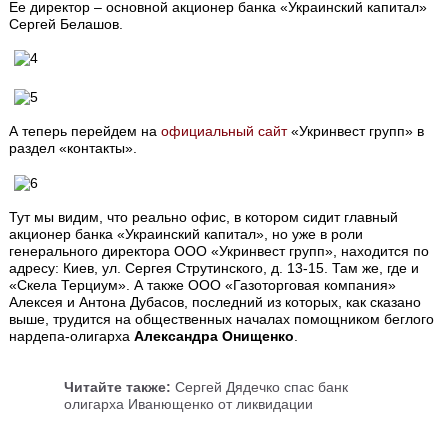
Ее директор – основной акционер банка «Украинский капитал»
Сергей Белашов.
А теперь перейдем на
официальный сайт
«Укринвест групп» в
раздел «контакты».
Тут мы видим, что реально офис, в котором сидит главный
акционер банка «Украинский капитал», но уже в роли
генерального директора ООО «Укринвест групп», находится по
адресу: Киев, ул. Сергея Струтинского, д. 13-15. Там же, где и
«Скела Терциум». А также ООО «Газоторговая компания»
Алексея и Антона Дубасов, последний из которых, как сказано
выше, трудится на общественных началах помощником беглого
нардепа-олигарха
Александра Онищенко
.
Читайте также:
Сергей Дядечко спас банк
олигарха Иванющенко от ликвидации