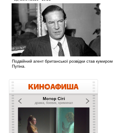
Подвійний агент британської розвідки став кумиром
Путіна.