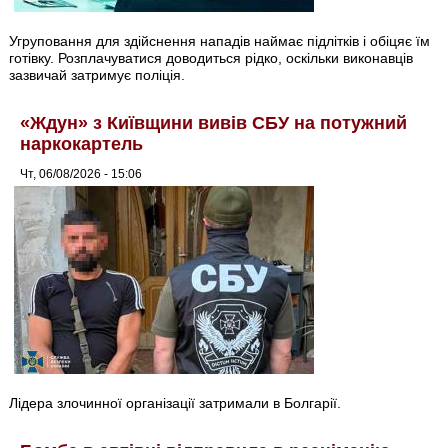
Угруповання для здійснення нападів наймає підлітків і обіцяє їм
готівку. Розплачуватися доводиться рідко, оскільки виконавців
зазвичай затримує поліція.
«Ждун» з Київщини вивів СБУ на потужний
наркокартель
Чт, 06/08/2026 - 15:06
Лідера злочинної організації затримали в Болгарії.