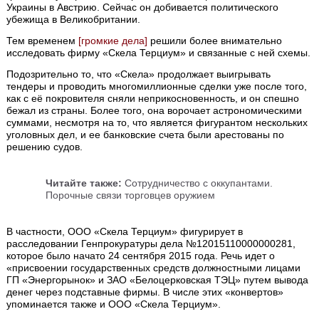
Украины в Австрию. Сейчас он добивается политического
убежища в Великобритании.
Тем временем
[громкие дела]
решили более внимательно
исследовать фирму «Скела Терциум» и связанные с ней схемы.
Подозрительно то, что «Скела» продолжает выигрывать
тендеры и проводить многомиллионные сделки уже после того,
как с её покровителя сняли неприкосновенность, и он спешно
бежал из страны. Более того, она ворочает астрономическими
суммами, несмотря на то, что является фигурантом нескольких
уголовных дел, и ее банковские счета были арестованы по
решению судов.
Читайте также:
Сотрудничество с оккупантами.
Порочные связи торговцев оружием
В частности, ООО «Скела Терциум» фигурирует в
расследовании Генпрокуратуры дела №12015110000000281,
которое было начато 24 сентября 2015 года. Речь идет о
«присвоении государственных средств должностными лицами
ГП «Энергорынок» и ЗАО «Белоцерковская ТЭЦ» путем вывода
денег через подставные фирмы. В числе этих «конвертов»
упоминается также и ООО «Скела Терциум».