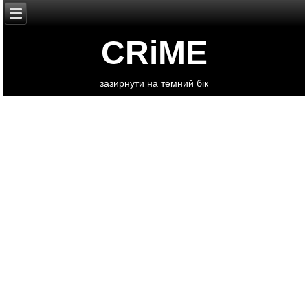
CRiME
зазирнути на темний бік