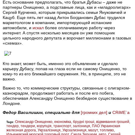
Есть основание предполагать, что братья Дубасы – даже не
партнеры Онищенко, а подставные лица, как и «младоолигарх»
Сергей Курченко, которым прикрывались семьи Януковичей и
Кацуб. Еще пять лет назад Антон Богданович Дубас трудился
маркетологом в компании, импортирующей испанские
автомобили, и
искал
более оплачиваемую работу через
интернет. А спустя несколько месяцев он уже помощник
цельного народного депутата и ворочает миллионами в газовых
«схемах».
Кто знает, может быть, именно это объявление и сделало
карьеру Дубасу, попав на глаза если не самому Онищенко, то
кому-то из его ближайшего окружения. Но, в принципе, это не
важно.
Важно то, что коммерческие структуры, связанные с олигархом-
казнокрадом, продолжают работать и после его побега,
обеспечивая Александру Онищенко безбедное существование в
Лондоне.
Федор Василишин, специально для
[громких дел]
и
CRiME`а
Олександр Онищенко
економіка
брудні гроші
відмивання грошей
Tags:
тендер
тендери
корупція
транспорт
залізниця
ПАО Украинская
железная дорога
Укрзалізниця
Укрзализниця
мазут
топливо
Ильичевский морской торговый порт
Скела Терциум
авто
Сергей