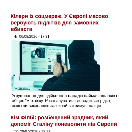
Кілери із соцмереж. У Європі масово
вербують підлітків для замовних
вбивств
Чт, 06/08/2026 - 17:31
Угруповання для здійснення нападів наймає підлітків і
обіцяє їм готівку. Розплачуватися доводиться рідко,
оскільки виконавців зазвичай затримує поліція.
Кім Філбі: розбещений зрадник, який
допоміг Сталіну поневолити пів Європи
Ср, 29/07/2026 - 19:21