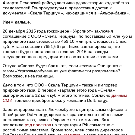
4 марта Печерский райсуд частично удовлетворил ходатайство
следователей Генпрокуратуры и предоставил доступ к
документам «Скела Терциум», находящимся в «Альфа-банка».
Идем дальше.
28 декабря 2015 года госконцерн «Укрспирт» заключил
соглашение с ООО «Скела Терциум» по поставкам 60 млн куб м
природного газа стоимостью 459,10 млн грн. Стоимость 1 тыс.
куб. м газа составит 7651,66 грн. Было запланировано, что
топливо будет поставлено в течение 2016 на заводы
государственного предприятия в соответствии с заявками.
Откуда «Скела» будет брать газ, если «схема» Онищенко с
газом «Укргазвыдобування» уже фактически разгромлена?
Возможно, из-за границы.
Дело в том, что ООО «Скела Терциум» также и импортер
природного газа. В первом квартале этого года «Скела»
импортировала 32 млн куб м этого топлива. Согласно
данным
СМИ
, топливо приобреталось у компании DufEnergy.
Зарегистрированная в Люксембурге с центральным офисом в
Швейцарии DufEnergy, кроме как сравнительно небольшими
поставками газа, никак в Украине не отметилась. Зато
воплотила
ряд проектов
на территории РФ совместно с
российскими властями. Кроме того, член совета директоров