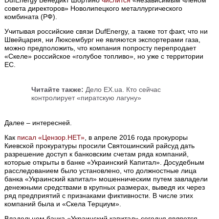
DufEnergy Бенедикт Шортино
числится
«независимым членом
совета директоров» Новолипецкого металлургического
комбината (РФ).
Учитывая российские связи DufEnergy, а также тот факт, что ни
Швейцария, ни Люксембург не являются экспортерами газа,
можно предположить, что компания попросту перепродает
«Скеле» российское «голубое топливо», но уже с территории
ЕС.
Читайте также:
Дело EX.ua. Кто сейчас
контролирует «пиратскую лагуну»
Далее – интересней.
Как
писал «Цензор.НЕТ»
, в апреле 2016 года прокуроры
Киевской прокуратуры просили Святошинский райсуд дать
разрешение доступ к банковским счетам ряда компаний,
которые открыты в банке «Украинский Капитал». Досудебным
расследованием было установлено, что должностные лица
банка «Украинский капитал» мошенническим путем завладели
денежными средствами в крупных размерах, выведя их через
ряд предприятий с признаками фиктивности. В числе этих
компаний была и «Скела Терциум».
Владельцем банка «Украинский капитал» сегодня является