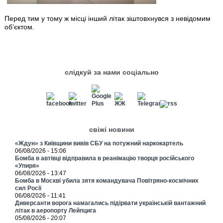
Перед тим у тому ж місці інший літак зіштовхнувся з невідомим
об’єктом.
слідкуй за нами соціально
свіжі новини
«Ждун» з Київщини вивів СБУ на потужний наркокартель
06/08/2026 - 15:06
Бомба в автівці відправила в реанімацію творця російського
«Упиря»
06/08/2026 - 13:47
Бомба в Москві убила зятя командувача Повітряно-космічних
сил Росії
06/08/2026 - 11:41
Диверсанти ворога намагались підірвати українській вантажний
літак в аеропорту Лейпцига
05/08/2026 - 20:07