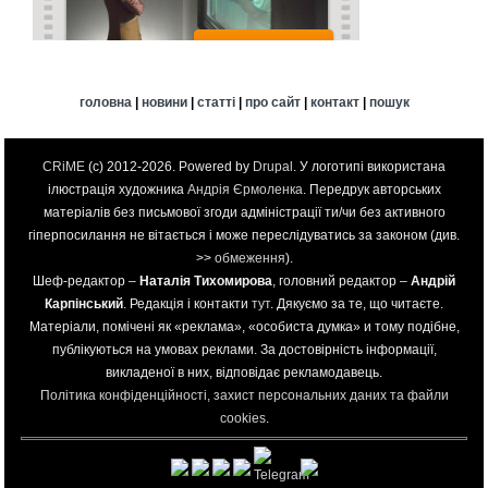
головна
|
новини
|
статті
|
про сайт
|
контакт
|
пошук
CRiME
(c) 2012-2026. Powered by
Drupal
. У логотипі використана
ілюстрація художника
Андрія Єрмоленка
. Передрук авторських
матеріалів без письмової згоди адміністрації ти/чи без активного
гіперпосилання не вітається і може переслідуватись за законом (див.
>>
обмеження
).
Шеф-редактор –
Наталія Тихомирова
, головний редактор –
Андрій
Карпінський
. Редакція і контакти
тут
. Дякуємо за те, що читаєте.
Матеріали, помічені як «реклама», «особиста думка» и тому подібне,
публікуються на умовах реклами. За достовірність інформації,
викладеної в них, відповідає рекламодавець.
Політика конфіденційності, захист персональних даних та файли
cookies
.