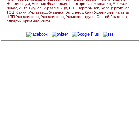
Непомьящий
Евгения Федорович
Газоторговая компания
Алексей
Дубас
Антон Дубас
Укрзалізниця
ГП Энергорынок
Белоцерковская
ТЭЦ
банки
Укргазвыдобування
DufEnergy
банк Украинский Капитал
НПП Укргазивнест
Укргазивнест
Укринвест групп
Сергей Белашов
олігархи
кримінал
crime