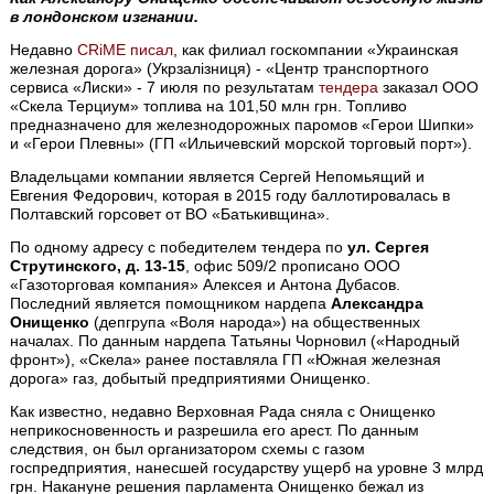
в лондонском изгнании.
Недавно
CRiME писал
, как филиал госкомпании «Украинская
железная дорога» (Укрзалізниця) - «Центр транспортного
сервиса «Лиски» - 7 июля по результатам
тендера
заказал ООО
«Скела Терциум» топлива на 101,50 млн грн. Топливо
предназначено для железнодорожных паромов «Герои Шипки»
и «Герои Плевны» (ГП «Ильичевский морской торговый порт»).
Владельцами компании является Сергей Непомьящий и
Евгения Федорович, которая в 2015 году баллотировалась в
Полтавский горсовет от ВО «Батькивщина».
По одному адресу с победителем тендера по
ул. Сергея
Струтинского, д. 13-15
, офис 509/2 прописано ООО
«Газоторговая компания» Алексея и Антона Дубасов.
Последний является помощником нардепа
Александра
Онищенко
(депгрупа «Воля народа») на общественных
началах. По данным нардепа Татьяны Чорновил («Народный
фронт»), «Скела» ранее поставляла ГП «Южная железная
дорога» газ, добытый предприятиями Онищенко.
Как известно, недавно Верховная Рада сняла с Онищенко
неприкосновенность и разрешила его арест. По данным
следствия, он был организатором схемы с газом
госпредприятия, нанесшей государству ущерб на уровне 3 млрд
грн. Накануне решения парламента Онищенко бежал из