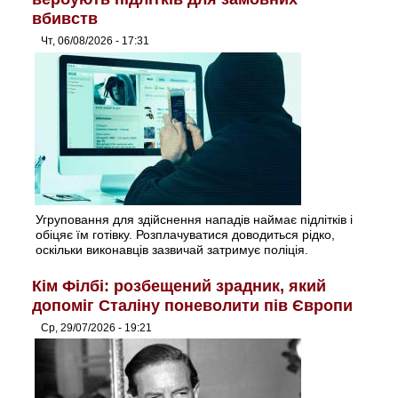
вбивств
Чт, 06/08/2026 - 17:31
Угруповання для здійснення нападів наймає підлітків і
обіцяє їм готівку. Розплачуватися доводиться рідко,
оскільки виконавців зазвичай затримує поліція.
Кім Філбі: розбещений зрадник, який
допоміг Сталіну поневолити пів Європи
Ср, 29/07/2026 - 19:21