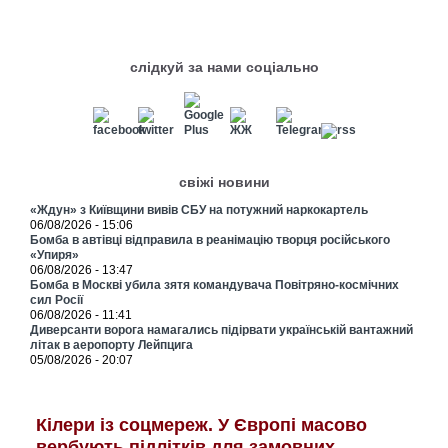
слідкуй за нами соціально
свіжі новини
«Ждун» з Київщини вивів СБУ на потужний наркокартель
06/08/2026 - 15:06
Бомба в автівці відправила в реанімацію творця російського
«Упиря»
06/08/2026 - 13:47
Бомба в Москві убила зятя командувача Повітряно-космічних
сил Росії
06/08/2026 - 11:41
Диверсанти ворога намагались підірвати українській вантажний
літак в аеропорту Лейпцига
05/08/2026 - 20:07
Кілери із соцмереж. У Європі масово
вербують підлітків для замовних