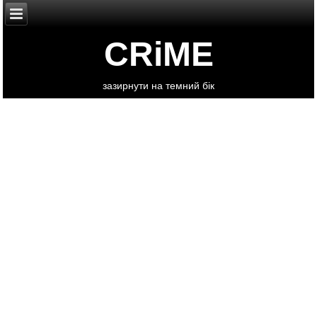
CRiME
зазирнути на темний бік