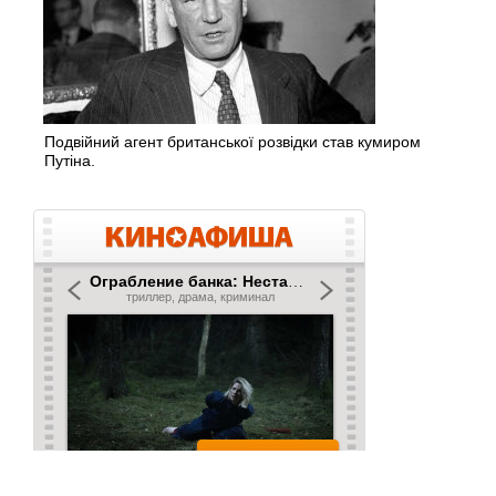
Подвійний агент британської розвідки став кумиром
Путіна.