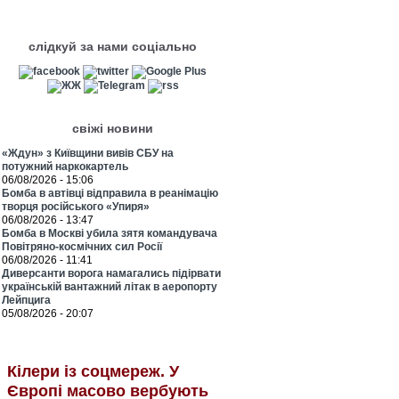
слідкуй за нами соціально
свіжі новини
«Ждун» з Київщини вивів СБУ на
потужний наркокартель
06/08/2026 - 15:06
Бомба в автівці відправила в реанімацію
творця російського «Упиря»
06/08/2026 - 13:47
Бомба в Москві убила зятя командувача
Повітряно-космічних сил Росії
06/08/2026 - 11:41
Диверсанти ворога намагались підірвати
українській вантажний літак в аеропорту
Лейпцига
05/08/2026 - 20:07
Кілери із соцмереж. У
Європі масово вербують