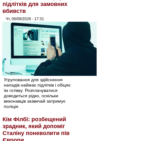
підлітків для замовних
вбивств
Чт, 06/08/2026 - 17:31
Угруповання для здійснення
нападів наймає підлітків і обіцяє
їм готівку. Розплачуватися
доводиться рідко, оскільки
виконавців зазвичай затримує
поліція.
Кім Філбі: розбещений
зрадник, який допоміг
Сталіну поневолити пів
Європи