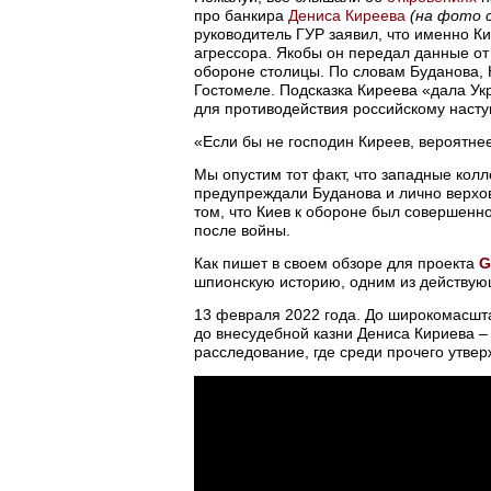
про банкира
Дениса Киреева
(на фото 
руководитель ГУР заявил, что именно К
агрессора. Якобы он передал данные от 
обороне столицы. По словам Буданова, К
Гостомеле. Подсказка Киреева «дала Ук
для противодействия российскому наст
«Если бы не господин Киреев, вероятнее 
Мы опустим тот факт, что западные кол
предупреждали Буданова и лично верхо
том, что Киев к обороне был совершенно 
после войны.
Как пишет в своем обзоре для проекта
G
шпионскую историю, одним из действую
13 февраля 2022 года. До широкомасшта
до внесудебной казни Дениса Кириева –
расследование, где среди прочего утвер