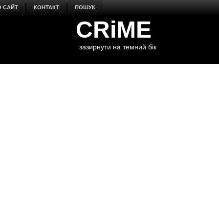
О САЙТ
КОНТАКТ
ПОШУК
CRiME
зазирнути на темний бік