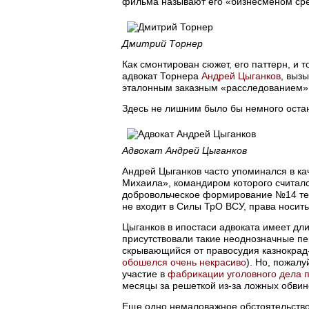
фильма называют его «бизнесменом сре
Дмитрий Торнер
Как смонтирован сюжет, его паттерн, и 
адвокат Торнера
Андрей Цыганков
, выз
эталонным заказным «расследованием». 
Здесь не лишним было бы немного оста
Адвокат Андрей Цыганков
Андрей Цыганков часто упоминался в ка
Михаила», командиром которого считал
добровольческое формирование №14 те
не входит в Силы ТрО ВСУ, права носить 
Цыганков в ипостаси адвоката имеет дл
присутствовали такие неоднозначные п
скрывающийся от правосудия казнокрад
обошелся очень некрасиво
). Но, пожалу
участие в
фабрикации уголовного дела 
месяцы за решеткой из-за ложных обвин
Еще одно немаловажное обстоятельство: