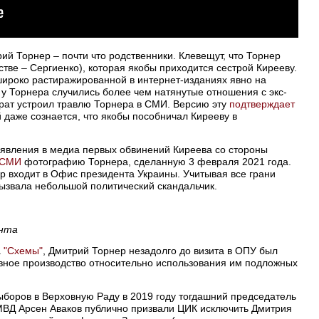
ий Торнер – почти что родственники. Клевещут, что Торнер
стве – Сергиенко), которая якобы приходится сестрой Кирееву.
 широко растиражированной в интернет-изданиях явно на
 у Торнера случились более чем натянутые отношения с экс-
 брат устроил травлю Торнера в СМИ. Версию эту
подтверждает
й даже сознается, что якобы пособничал Кирееву в
оявления в медиа первых обвинений Киреева со стороны
 СМИ
фотографию Торнера, сделанную 3 февраля 2021 года.
ер входит в Офис президента Украины. Учитывая все грани
вызвала небольшой политический скандальчик.
ента
а
"Схемы"
, Дмитрий Торнер незадолго до визита в ОПУ был
овное производство относительно использования им подложных
ыборов в Верховную Раду в 2019 году тогдашний председатель
МВД Арсен Аваков публично призвали ЦИК исключить Дмитрия