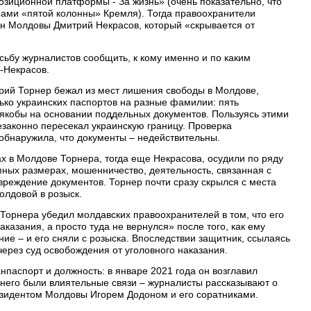
озиционной платформы - За жизнь» (очень показательно, что
нами «пятой колонны» Кремля). Тогда правоохранители
ин Молдовы Дмитрий Некрасов, который «скрывается от
сьбу журналистов сообщить, к кому именно и по каким
-Некрасов.
рий Торнер бежал из мест лишения свободы в Молдове,
лько украинских паспортов на разные фамилии: пять
 якобы на основании поддельных документов. Пользуясь этими
езаконно пересекал украинскую границу. Проверка
обнаружила, что документы – недействительны.
ах в Молдове Торнера, тогда еще Некрасова, осудили по ряду
пных размерах, мошенничество, деятельность, связанная с
вреждение документов. Торнер почти сразу скрылся с места
олдовой в розыск.
 Торнера убедил молдавских правоохранителей в том, что его
казания, а просто туда не вернулся» после того, как ему
ние – и его сняли с розыска. Впоследствии защитник, ссылаясь
через суд освобождения от уголовного наказания.
нпаспорт и должность: в январе 2021 года он возглавил
него были влиятельные связи – журналисты рассказывают о
езидентом Молдовы Игорем Додоном и его соратниками.