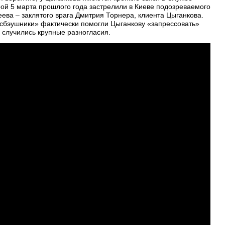
рой 5 марта прошлого года застрелили в Киеве подозреваемого
еева – заклятого врага Дмитрия Торнера, клиента Цыганкова.
эсбэушники» фактически помогли Цыганкову «запрессовать»
 случились крупные разногласия.