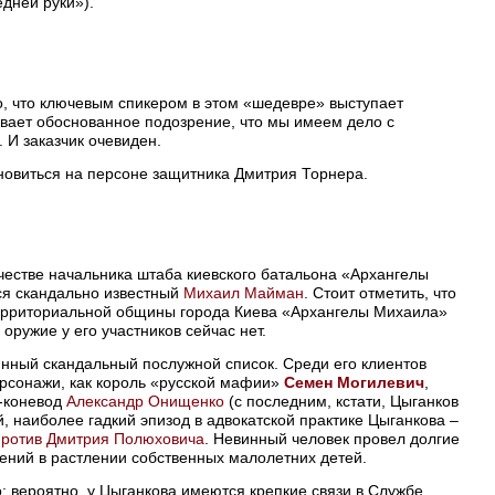
дней руки»).
то, что ключевым спикером в этом «шедевре» выступает
ывает обоснованное подозрение, что мы имеем дело с
И заказчик очевиден.
новиться на персоне защитника Дмитрия Торнера.
честве начальника штаба киевского батальона «Архангелы
ся скандально известный
Михаил Майман
. Стоит отметить, что
рриториальной общины города Киева «Архангелы Михаила»
оружие у его участников сейчас нет.
инный скандальный послужной список. Среди его клиентов
ерсонажи, как король «русской мафии»
Семен Могилевич
,
-коневод
Александр Онищенко
(с последним, кстати, Цыганков
й, наиболее гадкий эпизод в адвокатской практике Цыганкова –
против Дмитрия Полюховича
. Невинный человек провел долгие
ений в растлении собственных малолетних детей.
 вероятно, у Цыганкова имеются крепкие связи в Службе