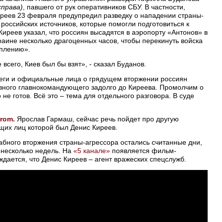
справа)
, павшего от рук оперативников СБУ. В частности,
иреев 23 февраля предупредил разведку о нападении страны-
российских источников, которые помогли подготовиться к
иреев указал, что россиян высадятся в аэропорту «Антонов» в
раине несколько драгоценных часов, чтобы перекинуть войска
уплению».
всего, Киев был бы взят», - сказал Буданов.
леги и официальные лица о грядущем вторжении россиян
вного главнокомандующего задолго до Киреева. Промолчим о
не готов. Всё это – тема для отдельного разговора. В суде
rom.
Ярослав Гармаш, сейчас речь пойдет про другую
щих лиц которой был Денис Киреев.
бного вторжения страны-агрессора остались считанные дни,
 несколько недель. На
«5 канале»
появляется фильм-
ждается, что Денис Киреев – агент вражеских спецслужб.