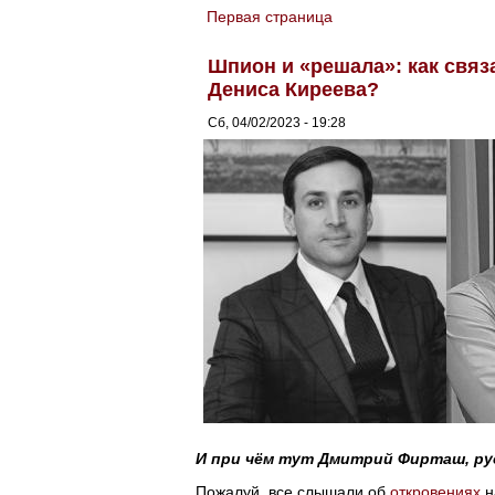
Первая страница
You are here
Шпион и «решала»: как связ
Дениса Киреева?
Сб, 04/02/2023 - 19:28
И при чём тут Дмитрий Фирташ, ру
Пожалуй, все слышали об
откровениях
н