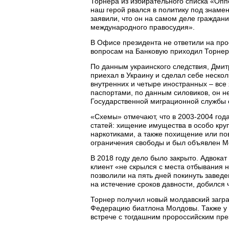
Торнера из избирательного списка «Опп
наш герой рвался в политику под знаме
заявили, что он на самом деле граждан
международного правосудия».
В Офисе президента не ответили на про
вопросам на Банковую приходил Торнер
По данным украинского следствия, Дмит
приехал в Украину и сделал себе неско
внутренних и четыре иностранных – все
паспортами, по данным силовиков, он н
Государственной миграционной службы 
«Схемы» отмечают, что в 2003-2004 год
статей: хищение имущества в особо кру
наркотиками, а также похищение или по
ограничения свободы и был объявлен М
В 2018 году дело было закрыто. Адвокат
клиент «не скрылся с места отбывания на
позволили на пять дней покинуть заведе
на истечение сроков давности, добился 
Торнер получил новый молдавский загра
Федерацию биатлона Молдовы. Также у 
встрече с тогдашним пророссийским пр