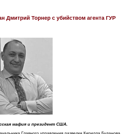
ан Дмитрий Торнер с убийством агента ГУР
сская мафия и президент США.
ачальника Главного управления разведки Кирилла Буданова