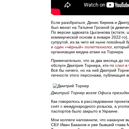
Если разобраться, Денис Киреев и Дмитр
был женат на Татьяне Грозной (в девиче
По версии адвоката Цыганкова (кстати,
коммерческой основе в январе 2022-го),
супругой, из-за чего её ныне покойный
и один «чёрный» политтехнолог
, которы
организации медиа-атаки на Торнера.
Примечательно, что за два месяца до п
обслуги Дмитрия Торнера, кто-то
слил в
Всё бы ничего, но на ней Дмитрий Торн
личности этого персонажа, публикация 
Дмитрий Торнер возле Офиса презид
Как говорилось в расследовании проект
снят с международного розыска, а угол
паспортов было закрыто в Украине.
Мои коллеги напомнили, что накануне в
СБУ Иван Баканов и уже бывший глава 