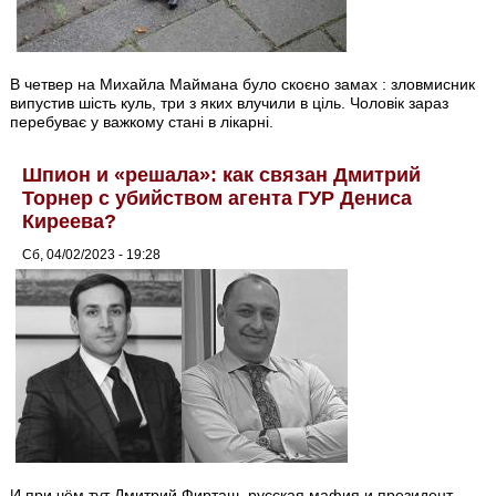
В четвер на Михайла Маймана було скоєно замах : зловмисник
випустив шість куль, три з яких влучили в ціль. Чоловік зараз
перебуває у важкому стані в лікарні.
Шпион и «решала»: как связан Дмитрий
Торнер с убийством агента ГУР Дениса
Киреева?
Сб, 04/02/2023 - 19:28
И при чём тут Дмитрий Фирташ, русская мафия и президент