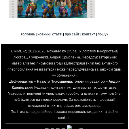
головна
|
новини
|
статті
|
про сайт
|
контакт
|
пошук
CRiME
(c) 2012-2026. Powered by
Drupal
. У логотипі використана
ілюстрація художника
Андрія Єрмоленка
. Передрук авторських
матеріалів без письмової згоди адміністрації ти/чи без активного
гіперпосилання не вітається і може переслідуватись за законом (див.
>>
обмеження
).
Шеф-редактор –
Наталія Тихомирова
, головний редактор –
Андрій
Карпінський
. Редакція і контакти
тут
. Дякуємо за те, що читаєте.
Матеріали, помічені як «реклама», «особиста думка» и тому подібне,
публікуються на умовах реклами. За достовірність інформації,
викладеної в них, відповідає рекламодавець.
Політика конфіденційності, захист персональних даних та файли
cookies
.