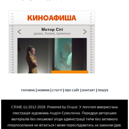
головна
|
новини
|
статті
|
про сайт
|
контакт
|
пошук
CRiME
(c) 2012-2026. Powered by
Drupal
. У логотипі використана
ілюстрація художника
Андрія Єрмоленка
. Передрук авторських
матеріалів без письмової згоди адміністрації ти/чи без активного
гіперпосилання не вітається і може переслідуватись за законом (див.