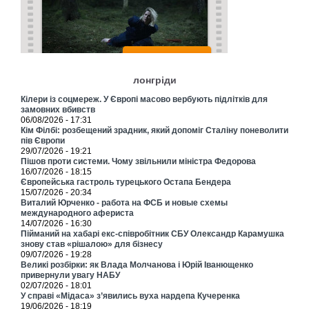
лонгріди
Кілери із соцмереж. У Європі масово вербують підлітків для
замовних вбивств
06/08/2026 - 17:31
Кім Філбі: розбещений зрадник, який допоміг Сталіну поневолити
пів Європи
29/07/2026 - 19:21
Пішов проти системи. Чому звільнили міністра Федорова
16/07/2026 - 18:15
Європейська гастроль турецького Остапа Бендера
15/07/2026 - 20:34
Виталий Юрченко - работа на ФСБ и новые схемы
международного афериста
14/07/2026 - 16:30
Пійманий на хабарі екс-співробітник СБУ Олександр Карамушка
знову став «рішалою» для бізнесу
09/07/2026 - 19:28
Великі розбірки: як Влада Молчанова і Юрій Іванющенко
привернули увагу НАБУ
02/07/2026 - 18:01
У справі «Мідаса» з’явились вуха нардепа Кучеренка
19/06/2026 - 18:19