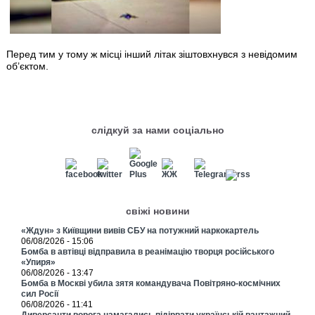
Перед тим у тому ж місці інший літак зіштовхнувся з невідомим
об’єктом.
слідкуй за нами соціально
свіжі новини
«Ждун» з Київщини вивів СБУ на потужний наркокартель
06/08/2026 - 15:06
Бомба в автівці відправила в реанімацію творця російського
«Упиря»
06/08/2026 - 13:47
Бомба в Москві убила зятя командувача Повітряно-космічних
сил Росії
06/08/2026 - 11:41
Диверсанти ворога намагались підірвати українській вантажний