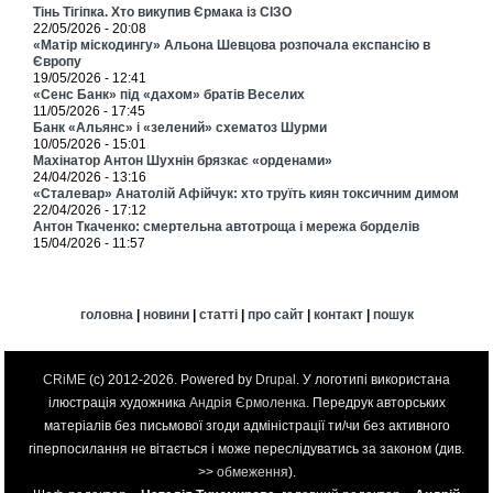
Тінь Тігіпка. Хто викупив Єрмака із СІЗО
22/05/2026 - 20:08
«Матір міскодингу» Альона Шевцова розпочала експансію в
Європу
19/05/2026 - 12:41
«Сенс Банк» під «дахом» братів Веселих
11/05/2026 - 17:45
Банк «Альянс» і «зелений» схематоз Шурми
10/05/2026 - 15:01
Махінатор Антон Шухнін брязкає «орденами»
24/04/2026 - 13:16
«Сталевар» Анатолій Афійчук: хто труїть киян токсичним димом
22/04/2026 - 17:12
Антон Ткаченко: смертельна автотроща і мережа борделів
15/04/2026 - 11:57
головна
|
новини
|
статті
|
про сайт
|
контакт
|
пошук
CRiME
(c) 2012-2026. Powered by
Drupal
. У логотипі використана
ілюстрація художника
Андрія Єрмоленка
. Передрук авторських
матеріалів без письмової згоди адміністрації ти/чи без активного
гіперпосилання не вітається і може переслідуватись за законом (див.
>>
обмеження
).