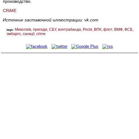
производство.
CRiMЕ
Источник заставочной иллюстрации: vk.com
Миколаїв
пригоди
СБУ
контрабанда
Росія
ВПК
флот
ВМФ
ФСБ
tags:
эмбарго
санкції
crime