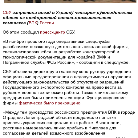
СБУ
запретила въезд в Украину четырем руководителям
одного из предприятий военно-промышленного
комплекса (
ВПК
)
России
.
Об этом сообщил
пресс-центр
СБУ.
«В ноябре прошлого года оперативники спецслужбы
разоблачили незаконную деятельность николаевской фирмы,
специализировавшейся на разработке конструкторской и
технологической документации для кораблей ВМФ и
Пограничной службы ФСБ России», - сообщили в спецслужбе.
СБУ объявила директору и главному конструктору учреждения
официальные предостережения о недопустимости нарушения
действующего законодательства об отсутствии разрешений
Государственного экспортного контроля на право вести за
рубежом военно-технические работы. Также к николаевскому
предприятию были применены санкции. Функционирование
фирмы
фактически было прекращено
.
«Между тем руководство российского предприятия ВПК в городе
Отрадное Ленинградской области продолжило попытки
привлечь украинских специалистов к работе. В частности,
россияне намеревались лично прибыть в Николаев для
согласования деталей возможного возобновления