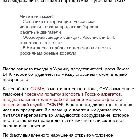
взаимодействия с бывшими партнерами», - уточнили в СБУ.
Читайте также:
- Союзники от коррупции. Российские
чиновники втихаря продавали Украине
ракетные двигатели
- Обезоруживающие санкции. Российский ВПК
поставлен на колени
- В Николаеве вербовали нелегалов строить
россиянам боевые корабли
После запрета въезда в Украину представителей российского
ВПК, любое сотрудничество между сторонами окончательно
прекращено.
Как сообщал
CRiMЕ
, в марте нынешнего года, СБУ совместно с
таможней
пресекли попытку экспорта в Россию агрегатов,
предназначенных для кораблей военно-морского флота и
пограничной службы ФСБ РФ
. В частности, директор одного из
частных предприятий с помощью подложных документов
пытался переправить во Владивосток оборудование, которое
постановлением правительства включено в список товаров
военного назначения.
По факту выявленного нарушения открыто уголовное