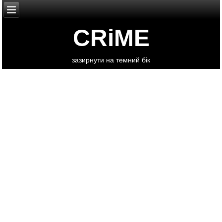
CRiME
зазирнути на темний бік