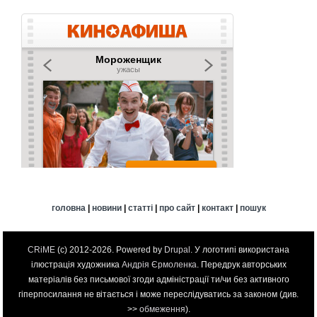
головна
|
новини
|
статті
|
про сайт
|
контакт
|
пошук
CRiME
(c) 2012-2026. Powered by
Drupal
. У логотипі використана
ілюстрація художника
Андрія Єрмоленка
. Передрук авторських
матеріалів без письмової згоди адміністрації ти/чи без активного
гіперпосилання не вітається і може переслідуватись за законом (див.
>>
обмеження
).