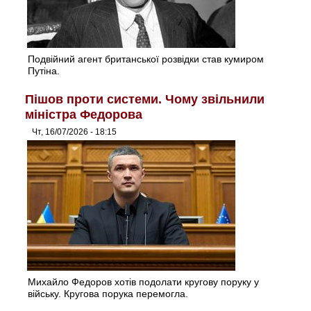
Подвійний агент британської розвідки став кумиром
Путіна.
Пішов проти системи. Чому звільнили
міністра Федорова
Чт, 16/07/2026 - 18:15
Михайло Федоров хотів подолати кругову поруку у
війську. Кругова порука перемогла.