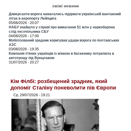
свіжі новини
Диверсанти ворога намагались підірвати українській вантажний
літак в аеропорту Лейпцига
05/08/2026 - 20:07
НАБУ знайшло у справі про вимагання $1 млн у наркобарона
слід ексочільника СБУ
04/08/2026 - 17:00
Мобілізований зрадник коригував удари ворога по полтавських
АЗС
03/08/2026 - 19:35
Компанія п’яних українців із жінкою в багажнику потрапила в
автотрощу під Вроцлавом
31/07/2026 - 20:27
Кім Філбі: розбещений зрадник, який
допоміг Сталіну поневолити пів Європи
Ср, 29/07/2026 - 19:21