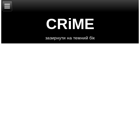
CRiME
зазирнути на темний бік