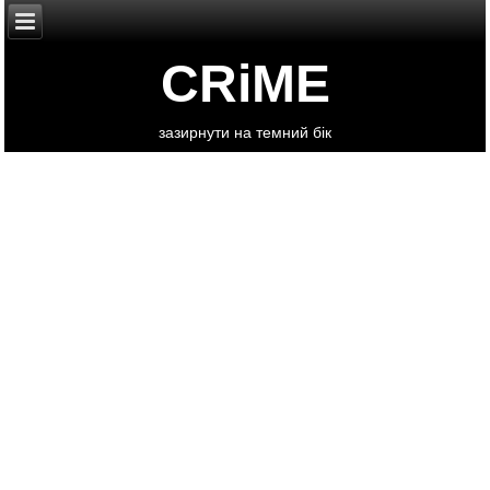
CRiME
зазирнути на темний бік