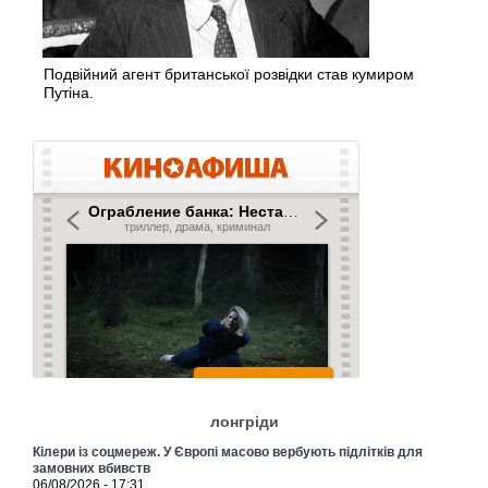
Подвійний агент британської розвідки став кумиром
Путіна.
лонгріди
Кілери із соцмереж. У Європі масово вербують підлітків для
замовних вбивств
06/08/2026 - 17:31