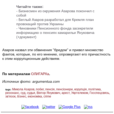
Читайте также:
-
Бизнесмен из окружения Азарова покончил с
собой
-
Беглый Азаров разработал для Кремля план
провокаций против Украины
-
Чиновники Пенсионного фонда засекретили
информацию о пенсиях камарильи Януковича
(+документ)
Азаров назвал эти обвинения "бредом" и привел множество
фактов, которые, по его мнению, опровергают его причастность
к этим коррупционным действиям.
По материалам
ОЛИГАРХа
.
Источник фото: argumentua.com
Микола Азаров
побег
пенсія
пенсіонери
корупція
політика
tags:
резонанс
суд
судья
Віктор Янукович
арест
Укртелеком
Госспецсвязь
зв’язок
бізнес
економіка
crime