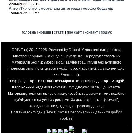
22/04/2026 - 17:12
Антон Ткаченко: смертельна автотроща і мережа борделів
15/04/2026 - 11:57
головна
|
новини
|
статті
|
про сайт
|
контакт
|
пошук
CRiME
(c) 2012-2026. Powered by
Drupal
. У логотипі використана
ілюстрація художника
Андрія Єрмоленка
. Передрук авторських
матеріалів без письмової згоди адміністрації ти/чи без активного
гіперпосилання не вітається і може переслідуватись за законом (див.
>>
обмеження
).
Шеф-редактор –
Наталія Тихомирова
, головний редактор –
Андрій
Карпінський
. Редакція і контакти
тут
. Дякуємо за те, що читаєте.
Матеріали, помічені як «реклама», «особиста думка» и тому подібне,
публікуються на умовах реклами. За достовірність інформації,
викладеної в них, відповідає рекламодавець.
Політика конфіденційності, захист персональних даних та файли
cookies
.