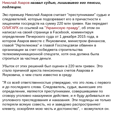
Николай Азаров
назвал судью, лишившего его пенсии,
подлецом.
Экс-премьер Николай Азаров считает "преступниками" судью и
следователей, которые подозревают его в причастности к
хищениям госсредств на сумму 220 млн гривен. Как передает
ОЛИГАРХ
со ссылкой на
"Украинскую правду"
, об этом он
написал на своей странице в Facebook, комментируя
определение Печерского суда от 1 декабря 2015 года, в
котором Азаров вместе с Януковичем, министром финансов,
главой "Укртелекома" и главой Госспецсвязи обвинен в
организации за счет госбюджета строительства
телекоммуникационной спецсети, хотя она должна была
строиться за частные деньги.
Убыток от этих решений был оценен в 220 млн гривен. Это
стало причиной ареста пенсионных счетов Азарова и
Януковича, о чем стало известно в среду.
"Я со всей ответственностью утверждаю, что это ложь с первого
и до последнего слова. Следователь, судья, вынесшие это
определение, являются преступниками, совершившими по
сговору уголовно наказуемое действие, и я буду добиваться их
уголовного преследования и наказания. Эти подлецы не только
потеряли всякую совесть, но и заведомо распространяют
клевету, оскорбляя мою честь и достоинство", – возмутился он.