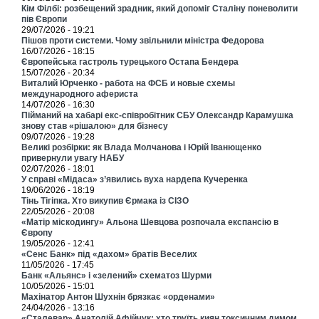
Кім Філбі: розбещений зрадник, який допоміг Сталіну поневолити
пів Європи
29/07/2026 - 19:21
Пішов проти системи. Чому звільнили міністра Федорова
16/07/2026 - 18:15
Європейська гастроль турецького Остапа Бендера
15/07/2026 - 20:34
Виталий Юрченко - работа на ФСБ и новые схемы
международного афериста
14/07/2026 - 16:30
Пійманий на хабарі екс-співробітник СБУ Олександр Карамушка
знову став «рішалою» для бізнесу
09/07/2026 - 19:28
Великі розбірки: як Влада Молчанова і Юрій Іванющенко
привернули увагу НАБУ
02/07/2026 - 18:01
У справі «Мідаса» з’явились вуха нардепа Кучеренка
19/06/2026 - 18:19
Тінь Тігіпка. Хто викупив Єрмака із СІЗО
22/05/2026 - 20:08
«Матір міскодингу» Альона Шевцова розпочала експансію в
Європу
19/05/2026 - 12:41
«Сенс Банк» під «дахом» братів Веселих
11/05/2026 - 17:45
Банк «Альянс» і «зелений» схематоз Шурми
10/05/2026 - 15:01
Махінатор Антон Шухнін брязкає «орденами»
24/04/2026 - 13:16
«Сталевар» Анатолій Афійчук: хто труїть киян токсичним димом