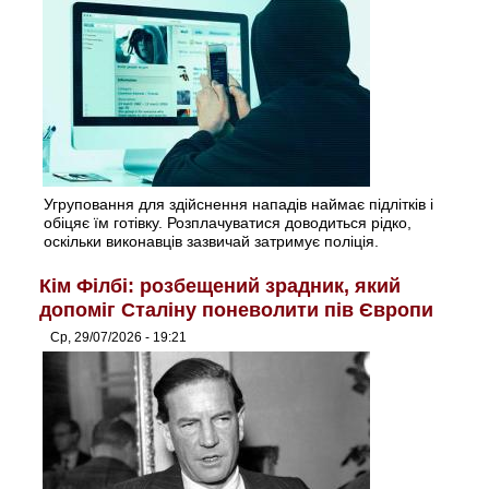
Угруповання для здійснення нападів наймає підлітків і
обіцяє їм готівку. Розплачуватися доводиться рідко,
оскільки виконавців зазвичай затримує поліція.
Кім Філбі: розбещений зрадник, який
допоміг Сталіну поневолити пів Європи
Ср, 29/07/2026 - 19:21