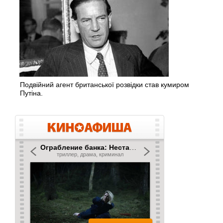
Подвійний агент британської розвідки став кумиром
Путіна.