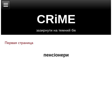
CRiME
зазирнути на темний бік
Первая страница
You are here
пенсіонери