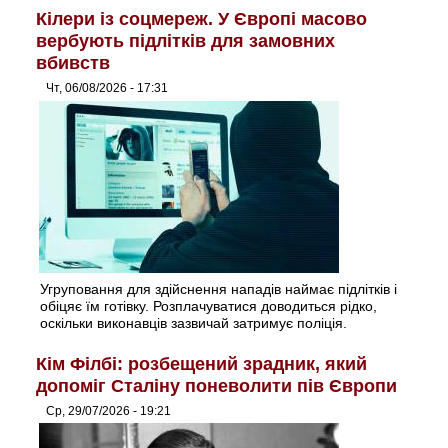
Кілери із соцмереж. У Європі масово
вербують підлітків для замовних
вбивств
Чт, 06/08/2026 - 17:31
Угруповання для здійснення нападів наймає підлітків і
обіцяє їм готівку. Розплачуватися доводиться рідко,
оскільки виконавців зазвичай затримує поліція.
Кім Філбі: розбещений зрадник, який
допоміг Сталіну поневолити пів Європи
Ср, 29/07/2026 - 19:21