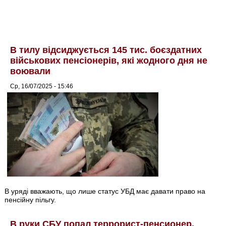
В тилу відсиджується 145 тис. боєздатних
військових пенсіонерів, які жодного дня не
воювали
Ср, 16/07/2025 - 15:46
В уряді вважають, що лише статус УБД має давати право на
пенсійну пільгу.
В руки СБУ попал террорист-пенсионер,