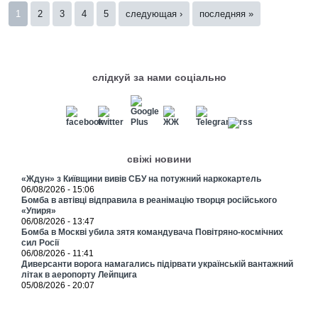
Страницы
1
2
3
4
5
следующая ›
последняя »
слідкуй за нами соціально
свіжі новини
«Ждун» з Київщини вивів СБУ на потужний наркокартель
06/08/2026 - 15:06
Бомба в автівці відправила в реанімацію творця російського
«Упиря»
06/08/2026 - 13:47
Бомба в Москві убила зятя командувача Повітряно-космічних
сил Росії
06/08/2026 - 11:41
Диверсанти ворога намагались підірвати українській вантажний
літак в аеропорту Лейпцига
05/08/2026 - 20:07