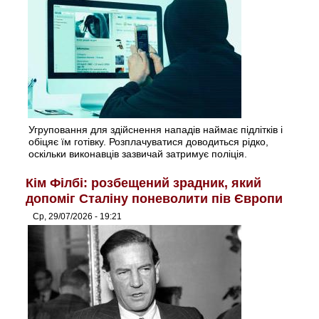
Угруповання для здійснення нападів наймає підлітків і
обіцяє їм готівку. Розплачуватися доводиться рідко,
оскільки виконавців зазвичай затримує поліція.
Кім Філбі: розбещений зрадник, який
допоміг Сталіну поневолити пів Європи
Ср, 29/07/2026 - 19:21