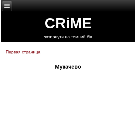
CRiME
зазирнути на темний бік
Первая страница
You are here
Мукачево