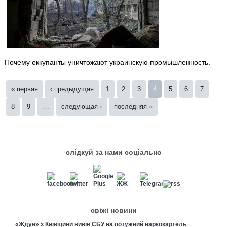
Почему оккупанты уничтожают украинскую промышленность.
Страницы
« первая
‹ предыдущая
1
2
3
4
5
6
7
8
9
…
следующая ›
последняя »
слідкуй за нами соціально
свіжі новини
«Ждун» з Київщини вивів СБУ на потужний наркокартель