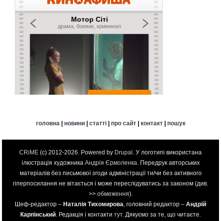
головна
|
новини
|
статті
|
про сайт
|
контакт
|
пошук
CRiME
(c) 2012-2026. Powered by
Drupal
. У логотипі використана
ілюстрація художника
Андрія Єрмоленка
. Передрук авторських
матеріалів без письмової згоди адміністрації ти/чи без активного
гіперпосилання не вітається і може переслідуватись за законом (див.
>>
обмеження
).
Шеф-редактор –
Наталія Тихомирова
, головний редактор –
Андрій
Карпінський
. Редакція і контакти
тут
. Дякуємо за те, що читаєте.