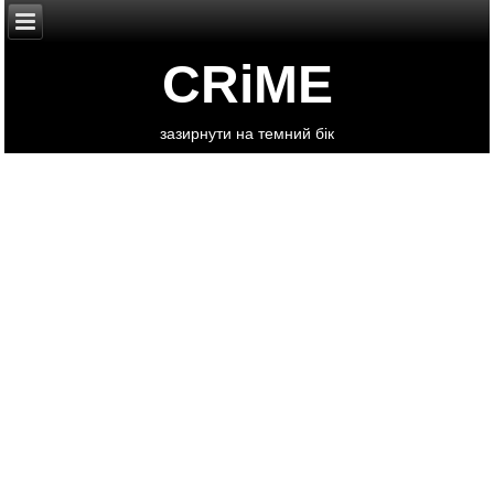
CRiME
зазирнути на темний бік