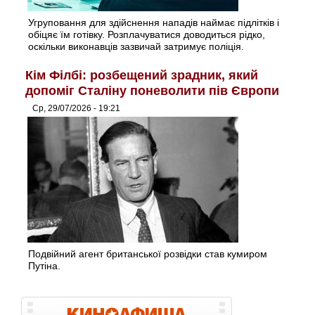
Угруповання для здійснення нападів наймає підлітків і
обіцяє їм готівку. Розплачуватися доводиться рідко,
оскільки виконавців зазвичай затримує поліція.
Кім Філбі: розбещений зрадник, який
допоміг Сталіну поневолити пів Європи
Ср, 29/07/2026 - 19:21
Подвійний агент британської розвідки став кумиром
Путіна.