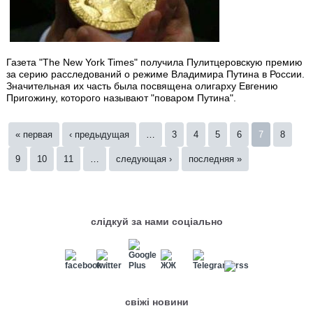
Газета "The New York Times" получила Пулитцеровскую премию
за серию расследований о режиме Владимира Путина в России.
Значительная их часть была посвящена олигарху Евгению
Пригожину, которого называют "поваром Путина".
Страницы
« первая
‹ предыдущая
…
3
4
5
6
7
8
9
10
11
…
следующая ›
последняя »
слідкуй за нами соціально
свіжі новини