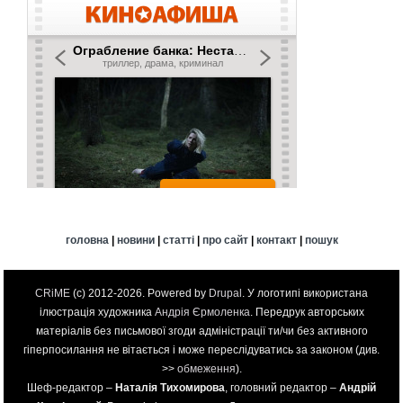
головна
|
новини
|
статті
|
про сайт
|
контакт
|
пошук
CRiME
(c) 2012-2026. Powered by
Drupal
. У логотипі використана
ілюстрація художника
Андрія Єрмоленка
. Передрук авторських
матеріалів без письмової згоди адміністрації ти/чи без активного
гіперпосилання не вітається і може переслідуватись за законом (див.
>>
обмеження
).
Шеф-редактор –
Наталія Тихомирова
, головний редактор –
Андрій