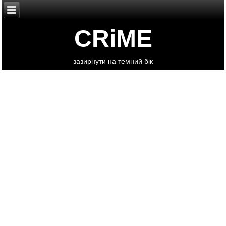
CRiME
зазирнути на темний бік