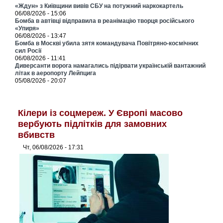
«Ждун» з Київщини вивів СБУ на потужний наркокартель
06/08/2026 - 15:06
Бомба в автівці відправила в реанімацію творця російського
«Упиря»
06/08/2026 - 13:47
Бомба в Москві убила зятя командувача Повітряно-космічних
сил Росії
06/08/2026 - 11:41
Диверсанти ворога намагались підірвати українській вантажний
літак в аеропорту Лейпцига
05/08/2026 - 20:07
Кілери із соцмереж. У Європі масово
вербують підлітків для замовних
вбивств
Чт, 06/08/2026 - 17:31