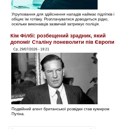
Угруповання для здійснення нападів наймає підлітків і
обіцяє їм готівку. Розплачуватися доводиться рідко,
оскільки виконавців зазвичай затримує поліція.
Кім Філбі: розбещений зрадник, який
допоміг Сталіну поневолити пів Європи
Ср, 29/07/2026 - 19:21
Подвійний агент британської розвідки став кумиром
Путіна.