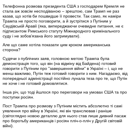
Телефонна розмова президента США з господарем Кремля не
стала аж зовсім несподіваною – зрештою, сам Трамп не раз
казав, що хотів би пошвидше її провести. Так само, як наміри
Трампа не просто поговорити, а й зустрітися з Путіним у
Саудівській Аравії (яка, випереджаючи очевидне питання, не є
підписантом Римського статуту Міжнародного кримінального
суду і не зобов’язана його затримувати).
Але що саме хотіла показати цим кроком американська
сторона?
Судячи з публічних заяв, головною метою Трампа була
демонстрація того, що він (на відміну від Байдена) готовий
говорити з Путіним про "завершення війни" в Україні – і, що не
менш важливо, Путін теж готовий говорити з ним. Нагадаємо, від
попередньої адміністрації постійно лунала теза про те, що Путін
не хоче і не готовий домовлятися.
Інша річ, що тоді йшлося про переговори на умовах США та про
поступки росіян.
Пост Трампа про розмову з Путіним містить абсолютно ті самі
уявлення про війну в Україні, які він транслював і раніше
(світоглядно новою деталлю для нього став лише дивний пасаж
про боротьбу американців і росіян пліч-о-пліч у Другій світовій
війні).