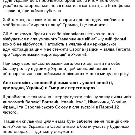
І для України це є проблемою. Зрештою, з Кітом Келлогом
українська сторона має певні позитивні контакти, а з Віткоффом
– поки ні, принаймні публічно.
Хай там як, але вже можна говорити про ще одну особливість
майбутнього "мирного плану" Трампа, і це
по-пʼяте
:
США не хочуть брати на себе відповідальність за те, що
відбудеться після умовного "завершення війни" – у якій формі
воно б не відбулося. Натомість в уявленні американської
адміністрації за цим має стежити Європа (звідси – заява Гегсета
про "європейських миротворців" в Україні).
Причому європейські держави загалом готові взяти на себе
більшу роль у підтримці України, цей сценарій активно
обговорюється європейським керівництвом ще з минулого року.
Але натомість європейці вимагають участі своєї (і,
природно, України) в "мирних переговорах".
Щонайменше так можна інтерпретувати спільну заяву очільників
дипломатії Великої Британії, Іспанії, Італії, Німеччини, України,
Франції та Європейського Союзу після зустрічі в Парижі 12
лютого.
"Нашими спільними цілями має бути забезпечення позиції сили
для України. Україна та Європа мають брати участь у будь-яких
переговорах", – ідеться у документі.