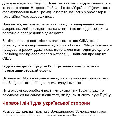
Для нової адміністрації США не так важливо підкреслювати, хто
ж на кого напав. Є просто "війна з Росією/Україною" (саме таке
формулювання вжив Трамп), є багато загиблих з обох сторін –
тому війна "має завершитись".
Прикметно, що ніяких червоних ліній для завершення війни
американський президент не озвучив – і це ще один розрив із
політикою попередників-демократів.
Ба більше, його пост містить натяк на те, що США готові
повернутися до нормальних відносин з Росією. "Ми домовилися
працювати разом, дуже тісно, включаючи візит один до одного
(including visiting each other’s Nations)", – написав президент
США.
Годі й говорити, що для Росії розмова має помітний
пропагандистський ефект.
Як мінімум, Москві додався ще один аргумент на користь тези,
що Захід не загнав її в дипломатичну ізоляцію.
Ну а окремі європейські політики-симпатики Трампа вже не
почуваються на самоті після того, як їздили тиснути руку Путіну.
Червоні лінії для української сторони
Розмові Дональда Трампа з Володимиром Зеленським також
передувала інша подія – але цього разу безпосередньо