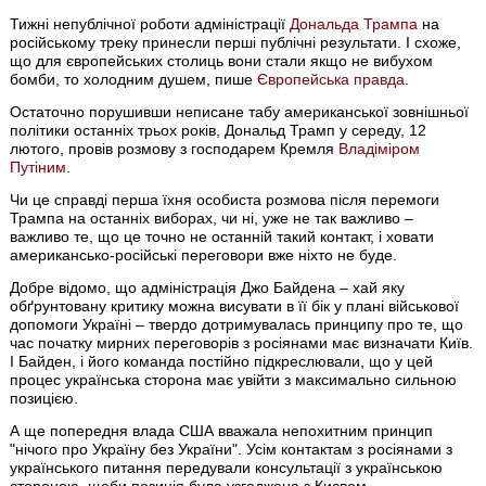
Тижні непублічної роботи адміністрації
Дональда Трампа
на
російському треку принесли перші публічні результати. І схоже,
що для європейських столиць вони стали якщо не вибухом
бомби, то холодним душем, пише
Європейська правда
.
Остаточно порушивши неписане табу американської зовнішньої
політики останніх трьох років, Дональд Трамп у середу, 12
лютого, провів розмову з господарем Кремля
Владіміром
Путіним
.
Чи це справді перша їхня особиста розмова після перемоги
Трампа на останніх виборах, чи ні, уже не так важливо –
важливо те, що це точно не останній такий контакт, і ховати
американсько-російські переговори вже ніхто не буде.
Добре відомо, що адміністрація Джо Байдена – хай яку
обґрунтовану критику можна висувати в її бік у плані військової
допомоги Україні – твердо дотримувалась принципу про те, що
час початку мирних переговорів з росіянами має визначати Київ.
І Байден, і його команда постійно підкреслювали, що у цей
процес українська сторона має увійти з максимально сильною
позицією.
А ще попередня влада США вважала непохитним принцип
"нічого про Україну без України". Усім контактам з росіянами з
українського питання передували консультації з українською