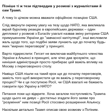
Пізніше ті ж тези підтвердив у розмові з журналістами й
сам Трамп.
А тому їх цілком можна вважати офіційною позицією США.
Слід звернути окрему увагу на тезу щодо НАТО, яка викликала
вкрай бурхливу реакцію в європейських державах – один
дипломат у розмові з Euractiv узагалі назвав зміну риторики США
примушенням України до "завчасної капітуляції", інші висловили
жаль щодо того, що подібні заяви лунають ще до початку будь-
яких "мирних переговорів" у принципі.
Варто підкреслити: Гегсет не виключав майбутнього членства
України в Альянсі в принципі, але чітко дав зрозуміти, що
нинішня адміністрація просто прибирає цей важіль впливу на
Москву з переговорного столу.
Навіщо США пішли на такий крок ще до початку переговорів,
замість того щоб використати це як важіль у переговорному
процесі? Чи є це поступкою Росії, чи США взагалі не бажають
говорити про Україну в НАТО?
Питання поки що відкрите. Хоча загалом поступливість Трампа
щодо цього не дивує – достатньо згадати його заяви про
"розуміння" ним позиції Росії стосовно розширення Альянсу.
Наскільки детально Трамп описав свою розмову з Путіним,