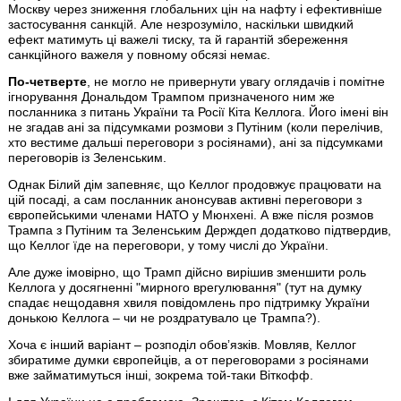
Москву через зниження глобальних цін на нафту і ефективніше
застосування санкцій. Але незрозуміло, наскільки швидкий
ефект матимуть ці важелі тиску, та й гарантій збереження
санкційного важеля у повному обсязі немає.
По-четверте
, не могло не привернути увагу оглядачів і помітне
ігнорування Дональдом Трампом призначеного ним же
посланника з питань України та Росії Кіта Келлога. Його імені він
не згадав ані за підсумками розмови з Путіним (коли перелічив,
хто вестиме дальші переговори з росіянами), ані за підсумками
переговорів із Зеленським.
Однак Білий дім запевняє, що Келлог продовжує працювати на
цій посаді, а сам посланник анонсував активні переговори з
європейськими членами НАТО у Мюнхені. А вже після розмов
Трампа з Путіним та Зеленським Держдеп додатково підтвердив,
що Келлог їде на переговори, у тому числі до України.
Але дуже імовірно, що Трамп дійсно вирішив зменшити роль
Келлога у досягненні "мирного врегулювання" (тут на думку
спадає нещодавня хвиля повідомлень про підтримку України
донькою Келлога – чи не роздратувало це Трампа?).
Хоча є інший варіант – розподіл обовʼязків. Мовляв, Келлог
збиратиме думки європейців, а от переговорами з росіянами
вже займатимуться інші, зокрема той-таки Віткофф.