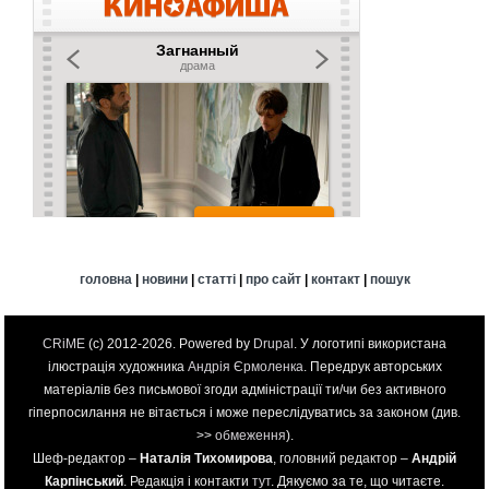
головна
|
новини
|
статті
|
про сайт
|
контакт
|
пошук
CRiME
(c) 2012-2026. Powered by
Drupal
. У логотипі використана
ілюстрація художника
Андрія Єрмоленка
. Передрук авторських
матеріалів без письмової згоди адміністрації ти/чи без активного
гіперпосилання не вітається і може переслідуватись за законом (див.
>>
обмеження
).
Шеф-редактор –
Наталія Тихомирова
, головний редактор –
Андрій
Карпінський
. Редакція і контакти
тут
. Дякуємо за те, що читаєте.