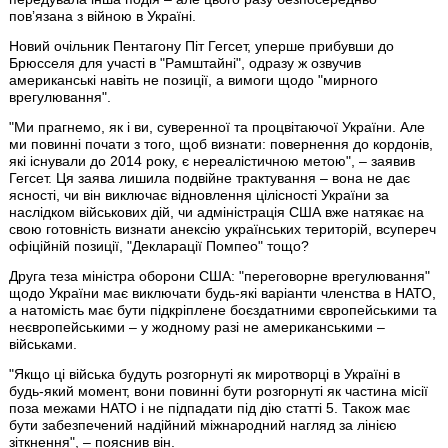
повʼязана з війною в Україні.
Новий очільник Пентагону Піт Гегсет, уперше прибувши до
Брюсселя для участі в "Рамштайні", одразу ж озвучив
американські навіть не позиції, а вимоги щодо "мирного
врегулювання".
"Ми прагнемо, як і ви, суверенної та процвітаючої України. Але
ми повинні почати з того, щоб визнати: повернення до кордонів,
які існували до 2014 року, є нереалістичною метою", – заявив
Гегсет. Ця заява лишила подвійне трактування – вона не дає
ясності, чи він виключає відновлення цілісності України за
наслідком військових дій, чи адміністрація США вже натякає на
свою готовність визнати анексію українських територій, всупереч
офіційній позиції, "Декларації Помпео" тощо?
Друга теза міністра оборони США: "переговорне врегулювання"
щодо України має виключати будь-які варіанти членства в НАТО,
а натомість має бути підкріплене боєздатними європейськими та
неєвропейськими – у жодному разі не американськими –
військами.
"Якщо ці війська будуть розгорнуті як миротворці в Україні в
будь-який момент, вони повинні бути розгорнуті як частина місії
поза межами НАТО і не підпадати під дію статті 5. Також має
бути забезпечений надійний міжнародний нагляд за лінією
зіткнення", – пояснив він.