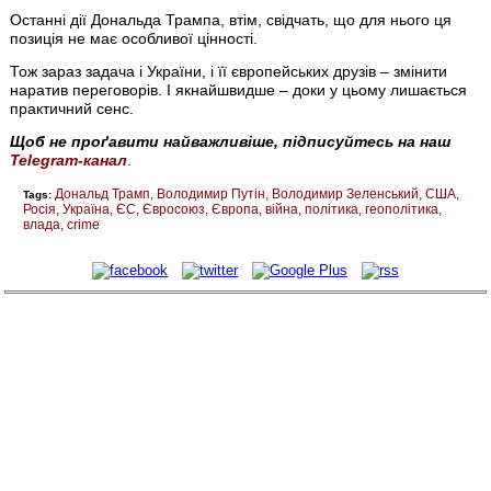
Останні дії Дональда Трампа, втім, свідчать, що для нього ця
позиція не має особливої цінності.
Тож зараз задача і України, і її європейських друзів – змінити
наратив переговорів. І якнайшвидше – доки у цьому лишається
практичний сенс.
Щоб не проґавити найважливіше, підписуйтесь на наш
Telegram-канал
.
Дональд Трамп
Володимир Путін
Володимир Зеленський
США
Tags:
Росія
Україна
ЄС
Євросоюз
Європа
війна
політика
геополітика
влада
crime