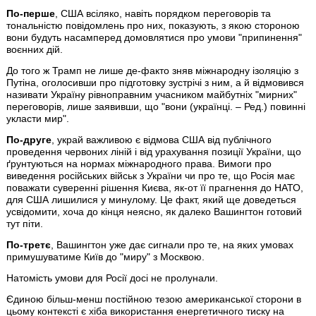
По-перше
, США всіляко, навіть порядком переговорів та
тональністю повідомлень про них, показують, з якою стороною
вони будуть насамперед домовлятися про умови "припинення"
воєнних дій.
До того ж Трамп не лише де-факто зняв міжнародну ізоляцію з
Путіна, оголосивши про підготовку зустрічі з ним, а й відмовився
називати Україну рівноправним учасником майбутніх "мирних"
переговорів, лише заявивши, що "вони (українці. – Ред.) повинні
укласти мир".
По-друге
, украй важливою є відмова США від публічного
проведення червоних ліній і від урахування позиції України, що
ґрунтуються на нормах міжнародного права. Вимоги про
виведення російських військ з України чи про те, що Росія має
поважати суверенні рішення Києва, як-от її прагнення до НАТО,
для США лишилися у минулому. Це факт, який ще доведеться
усвідомити, хоча до кінця неясно, як далеко Вашингтон готовий
тут піти.
По-третє
, Вашингтон уже дає сигнали про те, на яких умовах
примушуватиме Київ до "миру" з Москвою.
Натомість умови для Росії досі не пролунали.
Єдиною більш-менш постійною тезою американської сторони в
цьому контексті є хіба використання енергетичного тиску на