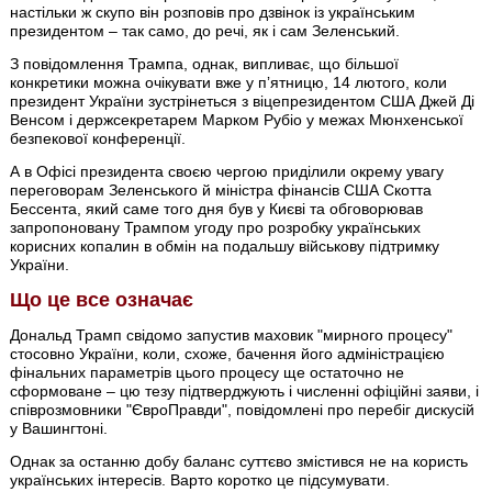
настільки ж скупо він розповів про дзвінок із українським
президентом – так само, до речі, як і сам Зеленський.
З повідомлення Трампа, однак, випливає, що більшої
конкретики можна очікувати вже у пʼятницю, 14 лютого, коли
президент України зустрінеться з віцепрезидентом США Джей Ді
Венсом і держсекретарем Марком Рубіо у межах Мюнхенської
безпекової конференції.
А в Офісі президента своєю чергою приділили окрему увагу
переговорам Зеленського й міністра фінансів США Скотта
Бессента, який саме того дня був у Києві та обговорював
запропоновану Трампом угоду про розробку українських
корисних копалин в обмін на подальшу військову підтримку
України.
Що це все означає
Дональд Трамп свідомо запустив маховик "мирного процесу"
стосовно України, коли, схоже, бачення його адміністрацією
фінальних параметрів цього процесу ще остаточно не
сформоване – цю тезу підтверджують і численні офіційні заяви, і
співрозмовники "ЄвроПравди", повідомлені про перебіг дискусій
у Вашингтоні.
Однак за останню добу баланс суттєво змістився не на користь
українських інтересів. Варто коротко це підсумувати.