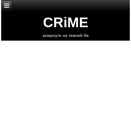
CRiME
зазирнути на темний бік