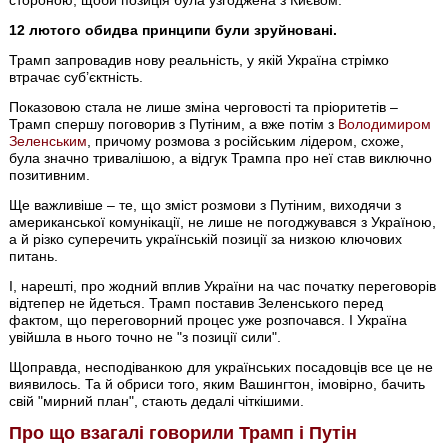
стороною, щоби позиція була узгоджена з Києвом.
12 лютого обидва принципи були зруйновані.
Трамп запровадив нову реальність, у якій Україна стрімко
втрачає суб’єктність.
Показовою стала не лише зміна черговості та пріоритетів –
Трамп спершу поговорив з Путіним, а вже потім з
Володимиром
Зеленським
, причому розмова з російським лідером, схоже,
була значно тривалішою, а відгук Трампа про неї став виключно
позитивним.
Ще важливіше – те, що зміст розмови з Путіним, виходячи з
американської комунікації, не лише не погоджувався з Україною,
а й різко суперечить українській позиції за низкою ключових
питань.
І, нарешті, про жодний вплив України на час початку переговорів
відтепер не йдеться. Трамп поставив Зеленського перед
фактом, що переговорний процес уже розпочався. І Україна
увійшла в нього точно не "з позиції сили".
Щоправда, несподіванкою для українських посадовців все це не
виявилось. Та й обриси того, яким Вашингтон, імовірно, бачить
свій "мирний план", стають дедалі чіткішими.
Про що взагалі говорили Трамп і Путін