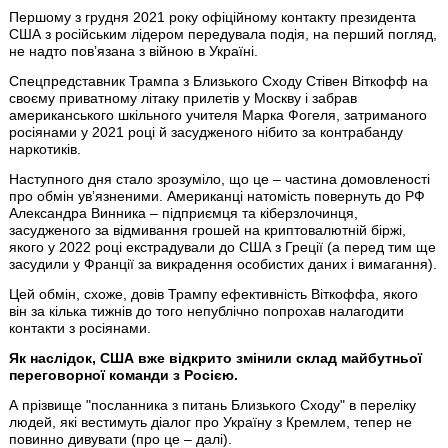
Першому з грудня 2021 року офіційному контакту президента
США з російським лідером передувала подія, на перший погляд,
не надто повʼязана з війною в Україні.
Спецпредставник Трампа з Близького Сходу Стівен Віткофф на
своєму приватному літаку прилетів у Москву і забрав
американського шкільного учителя Марка Фогеля, затриманого
росіянами у 2021 році й засудженого нібито за контрабанду
наркотиків.
Наступного дня стало зрозуміло, що це – частина домовленості
про обмін увʼязненими. Американці натомість повернуть до РФ
Александра Винника – підприємця та кіберзлочинця,
засудженого за відмивання грошей на криптовалютній біржі,
якого у 2022 році екстрадували до США з Греції (а перед тим ще
засудили у Франції за викрадення особистих даних і вимагання).
Цей обмін, схоже, довів Трампу ефективність Віткоффа, якого
він за кілька тижнів до того непублічно попрохав налагодити
контакти з росіянами.
Як наслідок, США вже відкрито змінили склад майбутньої
переговорної команди з Росією.
А прізвище "посланника з питань Близького Сходу" в переліку
людей, які вестимуть діалог про Україну з Кремлем, тепер не
повинно дивувати (про це – далі).