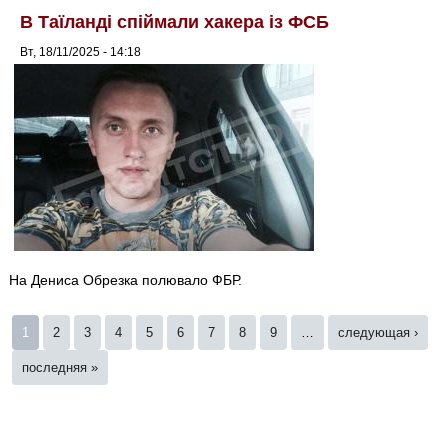
В Таїланді спіймали хакера із ФСБ
Вт, 18/11/2025 - 14:18
На Дениса Обрезка полювало ФБР.
Страницы
1
2
3
4
5
6
7
8
9
…
следующая ›
последняя »