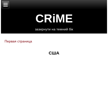
CRiME
зазирнути на темний бік
Первая страница
You are here
США