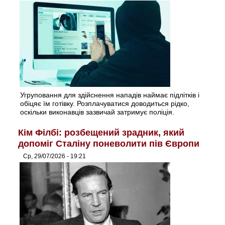
Угруповання для здійснення нападів наймає підлітків і
обіцяє їм готівку. Розплачуватися доводиться рідко,
оскільки виконавців зазвичай затримує поліція.
Кім Філбі: розбещений зрадник, який
допоміг Сталіну поневолити пів Європи
Ср, 29/07/2026 - 19:21