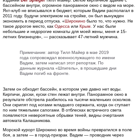
издании
Der Spiegel
Тилл Майер. Белое кирпичное здание с
бассейном внутри, огромное панорамное окно с видом на море.
Яхт-клуб не вписывался в бюджет, которым Вадим располагал в
2011 году. Будучи электриком на стройке, он был вынужден
экономить в период отпуска. «
Широкино
было то, что нужно. Не
такое дорогое место, как
Одесса
или
Крым
. У нас были
небольшие и недорогие комнаты для моей жены, меня и 15-
летних близнецов», — рассказывает 47-летний мужчина.
Примечание: автор Тилл Майер в мае 2019
года сопровождал военнослужащего по имени
Вадим, затем написал этот репортаж. По
данным журнала «Шпигель», в прошедшие дни
Вадим погиб на фронте.
Затем он обходит бассейн, в котором уже давно нет воды.
Кирпичи, доски, куски стен лежат внутри. Панорамное окно в
результате обстрела разбилось на тысячи маленьких осколков.
Они скрипят под ногами младшего сержанта, когда он ступает
по ним тяжелыми сапогами. В отблесках встречного света
появляются невероятные обрывки теней, видны очертания
автомата Калашникова.
Морской курорт Широкино во время войны превратился в поле
боя, а затем — в город-призрак. Вадим — проводник через