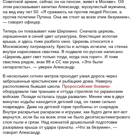
Советской армии, сейчас он на пенсии, живет в Москве». Об
этом рассказывает капитан Александр, мускулистый мужчина,
на вид ему лет 50. «Я сражаюсь не против людей России, а
против политики Путина. Она же стоит за всем этим безумием»,
— говорит офицер.
Теперь он показывает нам Широкино. Сначала церковь,
окрашенная в синий цвет штукатурка, блестящая золотая
крыша, и здесь тоже разбито окно. Церковь относится к
Московскому патриархату. Кресты и алтарь исчезли, на стенах
внутри нарисована свастика. В подвале по-русски написано:
«Церковь дает свет только тогда, когда она горит». И тоже
свастика рядом, знак 88 и СС как руна. «Это были
сепаратисты», — уверен Александр.
В нескольких сотнях метров проходит узкая дорога через
заброшенные крестьянские и рыбацкие дома. Наверху
расположена бывшая школа.
Пророссийские боевики
оборудовали там траншеи и оттуда стреляли по украинским
войскам. Позади осталась груда развалин. Менее чем в двух
минутах ходьбы находится детский сад, он также сильно
поврежден. Даже на детской горке пробоины от снарядов.
Внутри раскрытые раскраски и игрушки, как будто дети вот-вот
вернутся, если бы на всем этом не было десятисантиметрового
слоя пыли и грязи. Над комнатой дошкольной подготовки
разорвана крыша от удара гранаты. «Что за безумие», —
говорит Александр.