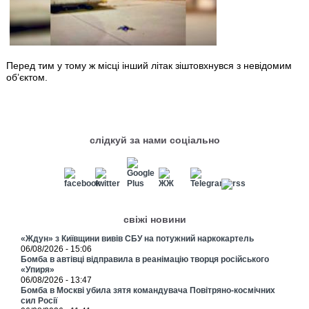
Перед тим у тому ж місці інший літак зіштовхнувся з невідомим
об’єктом.
слідкуй за нами соціально
свіжі новини
«Ждун» з Київщини вивів СБУ на потужний наркокартель
06/08/2026 - 15:06
Бомба в автівці відправила в реанімацію творця російського
«Упиря»
06/08/2026 - 13:47
Бомба в Москві убила зятя командувача Повітряно-космічних
сил Росії