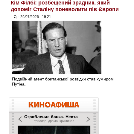
Кім Філбі: розбещений зрадник, який
допоміг Сталіну поневолити пів Європи
Ср, 29/07/2026 - 19:21
Подвійний агент британської розвідки став кумиром
Путіна.