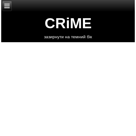
CRiME
зазирнути на темний бік