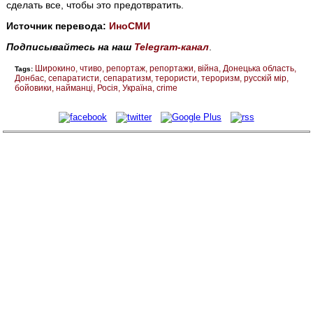
сделать все, чтобы это предотвратить.
Источник перевода:
ИноСМИ
Подписывайтесь на наш
Telegram-канал
.
Широкино
чтиво
репортаж
репортажи
війна
Донецька область
Tags:
Донбас
сепаратисти
сепаратизм
терористи
тероризм
русскій мір
бойовики
найманці
Росія
Україна
crime