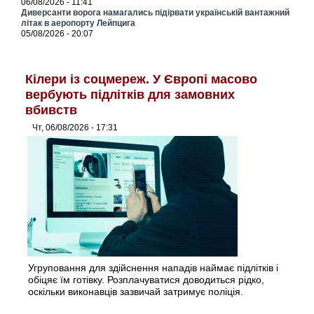
06/08/2026 - 11:41
Диверсанти ворога намагались підірвати українській вантажний
літак в аеропорту Лейпцига
05/08/2026 - 20:07
Кілери із соцмереж. У Європі масово
вербують підлітків для замовних
вбивств
Чт, 06/08/2026 - 17:31
Угруповання для здійснення нападів наймає підлітків і
обіцяє їм готівку. Розплачуватися доводиться рідко,
оскільки виконавців зазвичай затримує поліція.