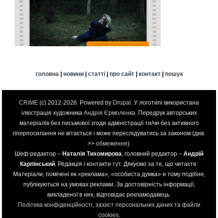
головна
|
новини
|
статті
|
про сайт
|
контакт
|
пошук
CRiME
(c) 2012-2026. Powered by
Drupal
. У логотипі використана
ілюстрація художника
Андрія Єрмоленка
. Передрук авторських
матеріалів без письмової згоди адміністрації ти/чи без активного
гіперпосилання не вітається і може переслідуватись за законом (див.
>>
обмеження
).
Шеф-редактор –
Наталія Тихомирова
, головний редактор –
Андрій
Карпінський
. Редакція і контакти
тут
. Дякуємо за те, що читаєте.
Матеріали, помічені як «реклама», «особиста думка» и тому подібне,
публікуються на умовах реклами. За достовірність інформації,
викладеної в них, відповідає рекламодавець.
Політика конфіденційності, захист персональних даних та файли
cookies
.