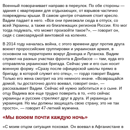
Военный поворачивает направо в переулок. По обе стороны —
здания с квартирами для отдыхающих, от взрывов частично
повреждены крыши. В самом центре отчаяния стоит кресло.
Вадим падает в него. «Все они приезжали сюда в отпуск, со
всей Украины, а также из близлежащих регионов России. Кто мог
тогда подумать, что может произойти такое?», — говорит он,
сидя с самозарядной винтовкой на коленях.
В 2014 году началась война, с этого времени друг против друга
воюют пророссийские группировки и украинская армия, в
основном на территориях вокруг Донецка и Луганска. Вадим
служил на разных участках фронта в Донбассе — там, куда его
отправляла украинская бригада. Сейчас уже и его сын носит
военную форму. «Сразу после офицерской школы прямо в
бригаду, в которой служит его отец», — гордо говорит Вадим.
Только его жена смотрит на это немного иначе. «Возвращайся
домой, ты достаточно долго воевал, говорит она», —
рассказывает Вадим. Сейчас ей нужно заботиться и о сыне. И
отцу Вадима все еще трудно поверить в то, «что сейчас
украинцы и русские стреляют друг в друга. И украинцы в
украинцев. Но мы должны защищать свою страну, это не так
просто», — говорит 47-летний мужчина.
«Мы воюем почти каждую ночь»
«С моим отцом ситуация похожая. Он воевал в Афганистане в