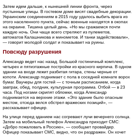
Затем идем дальше, к нынешней линии фронта, через
пустынные улицы. В гостевом доме висят свадебные декорации.
Украинским соединениям в 2015 году удалось выбить врага из
этого населенного пункта, сейчас военные находятся в окопах
на окраине. Тишина целый день. «Но мы сражаемся почти
каждую ночь. Они чаще всего стреляют из пулеметов,
автоматов Калашникова и минометов. И танки задействовали»,
— говорит молодой солдат и показывает на руины.
Повсюду разрушения
Александр ведет нас назад. Большой гостиничный комплекс,
четырех и пятиэтажные постройки из красного кирпича. В одном
здании на входе лежит разбитая гитара, стены черные от
копоти. Александр поднимает с пола в соседней комнате ворох
бумаг. Ваучеры для гостей — с точным расписанием, когда
завтрак, обед, полдник, культурная программа. Отбой — в 23
часа. Под ногами скрипят обломки, когда Александр
поднимается на верхние этажи. «Это здание было опасным
местом, отсюда велся обстрел вражеских позиций», —
рассказывает офицер.
На улице перед зданием нас согревают лучи вечернего солнца.
Затем на мобильный телефон Александра приходит СМС:
«Добро пожаловать в Россию», — сообщает провайдер.
Офицер показывает СМС, видно, что он раздражен. Он хочет