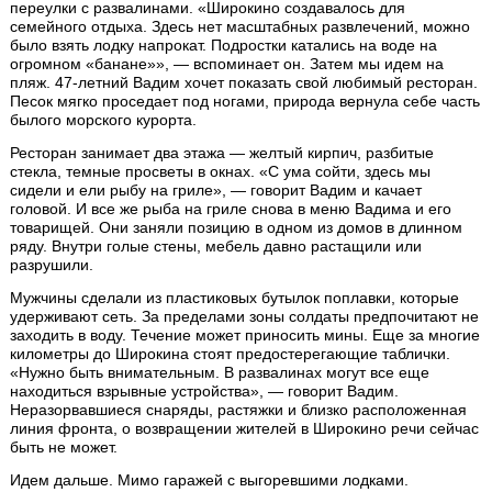
переулки с развалинами. «Широкино создавалось для
семейного отдыха. Здесь нет масштабных развлечений, можно
было взять лодку напрокат. Подростки катались на воде на
огромном «банане»», — вспоминает он. Затем мы идем на
пляж. 47-летний Вадим хочет показать свой любимый ресторан.
Песок мягко проседает под ногами, природа вернула себе часть
былого морского курорта.
Ресторан занимает два этажа — желтый кирпич, разбитые
стекла, темные просветы в окнах. «С ума сойти, здесь мы
сидели и ели рыбу на гриле», — говорит Вадим и качает
головой. И все же рыба на гриле снова в меню Вадима и его
товарищей. Они заняли позицию в одном из домов в длинном
ряду. Внутри голые стены, мебель давно растащили или
разрушили.
Мужчины сделали из пластиковых бутылок поплавки, которые
удерживают сеть. За пределами зоны солдаты предпочитают не
заходить в воду. Течение может приносить мины. Еще за многие
километры до Широкина стоят предостерегающие таблички.
«Нужно быть внимательным. В развалинах могут все еще
находиться взрывные устройства», — говорит Вадим.
Неразорвавшиеся снаряды, растяжки и близко расположенная
линия фронта, о возвращении жителей в Широкино речи сейчас
быть не может.
Идем дальше. Мимо гаражей с выгоревшими лодками.