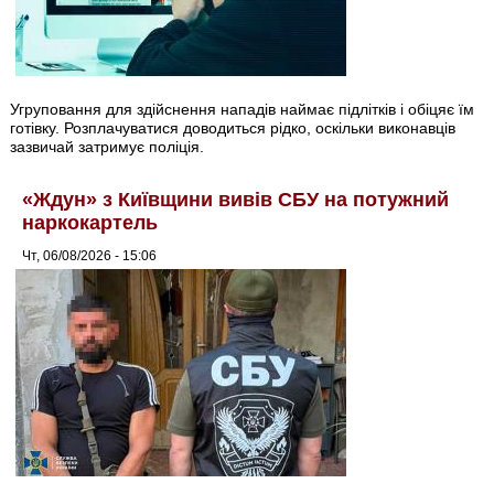
Угруповання для здійснення нападів наймає підлітків і обіцяє їм
готівку. Розплачуватися доводиться рідко, оскільки виконавців
зазвичай затримує поліція.
«Ждун» з Київщини вивів СБУ на потужний
наркокартель
Чт, 06/08/2026 - 15:06