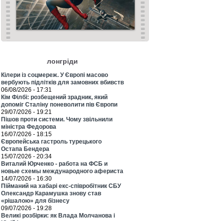
лонгріди
Кілери із соцмереж. У Європі масово
вербують підлітків для замовних вбивств
06/08/2026 - 17:31
Кім Філбі: розбещений зрадник, який
допоміг Сталіну поневолити пів Європи
29/07/2026 - 19:21
Пішов проти системи. Чому звільнили
міністра Федорова
16/07/2026 - 18:15
Європейська гастроль турецького
Остапа Бендера
15/07/2026 - 20:34
Виталий Юрченко - работа на ФСБ и
новые схемы международного афериста
14/07/2026 - 16:30
Пійманий на хабарі екс-співробітник СБУ
Олександр Карамушка знову став
«рішалою» для бізнесу
09/07/2026 - 19:28
Великі розбірки: як Влада Молчанова і