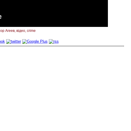
ор Агеев
відео
crime