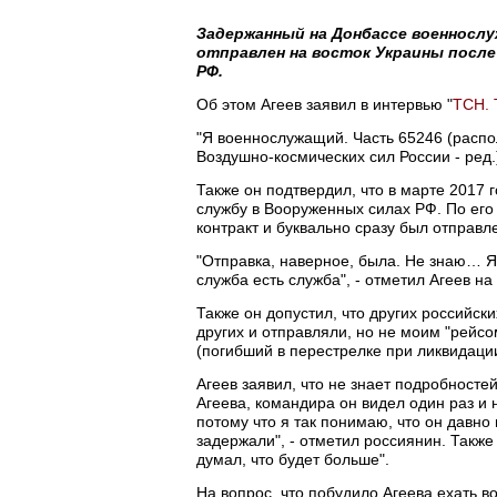
Задержанный на Донбассе военносл
отправлен на восток Украины после
РФ.
Об этом Агеев заявил в интервью "
ТСН. 
"Я военнослужащий. Часть 65246 (распол
Воздушно-космических сил России - ред.)
Также он подтвердил, что в марте 2017 
службу в Вооруженных силах РФ. По его 
контракт и буквально сразу был отправл
"Отправка, наверное, была. Не знаю… Я 
служба есть служба", - отметил Агеев н
Также он допустил, что других российск
других и отправляли, но не моим "рейсом"
(погибший в перестрелке при ликвидаци
Агеев заявил, что не знает подробносте
Агеева, командира он видел один раз и 
потому что я так понимаю, что он давно в
задержали", - отметил россиянин. Также 
думал, что будет больше".
На вопрос, что побудило Агеева ехать во