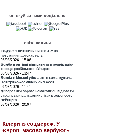
слідкуй за нами соціально
свіжі новини
«Ждун» з Київщини вивів СБУ на
потужний наркокартель
06/08/2026 - 15:06
Бомба в автівці відправила в реанімацію
творця російського «Упиря»
06/08/2026 - 13:47
Бомба в Москві убила зятя командувача
Повітряно-космічних сил Росії
06/08/2026 - 11:41
Диверсанти ворога намагались підірвати
українській вантажний літак в аеропорту
Лейпцига
05/08/2026 - 20:07
Кілери із соцмереж. У
Європі масово вербують