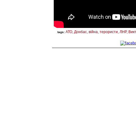
АТО
Донбас
війна
терористи
ЛНР
Викт
tags: