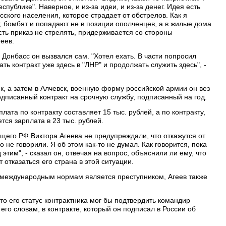
спублике". Наверное, и из-за идеи, и из-за денег. Идея есть
усского населения, которое страдает от обстрелов. Как я
, бомбят и попадают не в позиции ополченцев, а в жилые дома
есть приказ не стрелять, придерживается со стороны
геев.
 Донбасс он вызвался сам. "Хотел ехать. В части попросил
ь контракт уже здесь в "ЛНР" и продолжать служить здесь", -
ск, а затем в Алчевск, военную форму российской армии он вез
подписанный контракт на срочную службу, подписанный на год.
лата по контракту составляет 15 тыс. рублей, а по контракту,
тся зарплата в 23 тыс. рублей.
его РФ Виктора Агеева не предупреждали, что откажутся от
го не говорили. Я об этом как-то не думал. Как говорится, пока
этим", - сказал он, отвечая на вопрос, объяснили ли ему, что
т отказаться его страна в этой ситуации.
по международным нормам является преступником, Агеев также
что его статус контрактника мог бы подтвердить командир
 его словам, в контракте, который он подписал в России об