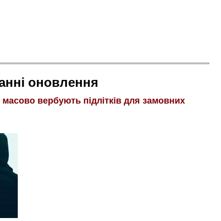
анні оновлення
і масово вербують підлітків для замовних