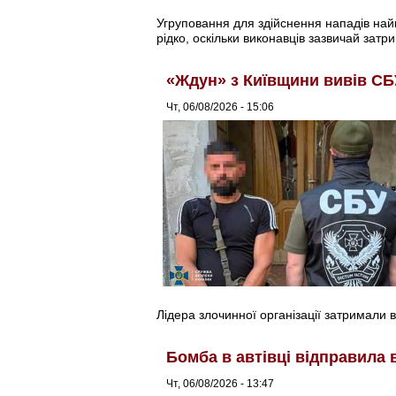
Угруповання для здійснення нападів найма
рідко, оскільки виконавців зазвичай затри
«Ждун» з Київщини вивів СБ
Чт, 06/08/2026 - 15:06
Лідера злочинної організації затримали в
Бомба в автівці відправила 
Чт, 06/08/2026 - 13:47