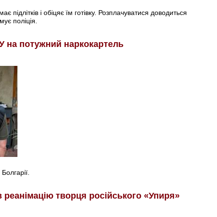
є підлітків і обіцяє їм готівку. Розплачуватися доводиться
мує поліція.
У на потужний наркокартель
 Болгарії.
в реанімацію творця російського «Упиря»