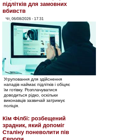
підлітків для замовних
вбивств
Чт, 06/08/2026 - 17:31
Угруповання для здійснення
нападів наймає підлітків і обіцяє
їм готівку. Розплачуватися
доводиться рідко, оскільки
виконавців зазвичай затримує
поліція.
Кім Філбі: розбещений
зрадник, який допоміг
Сталіну поневолити пів
Європи