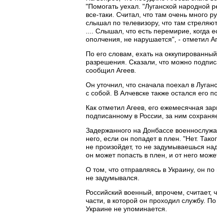
"Помогать уехал. "Луганской народной ре
все-таки. Считал, что там очень много р
слышал по телевизору, что там стреляют
.... Слышал, что есть перемирие, когда 
ополчения, не нарушается", - отметил А
По его словам, ехать на оккупированный
разрешения. Сказали, что можно подписат
сообщил Агеев.
Он уточнил, что сначала поехал в Луган
с собой. В Алчевске также остался его 
Как отметил Агеев, его ежемесячная зарп
подписанному в России, за ним сохраняе
Задержанного на Донбассе военнослужащ
него, если он попадет в плен. "Нет. Тако
не произойдет, то не задумываешься над 
он может попасть в плен, и от него може
О том, что отправляясь в Украину, он 
не задумывался.
Российский военный, впрочем, считает, 
части, в которой он проходил службу. По
Украине не упоминается.