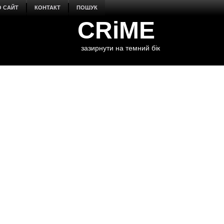
О САЙТ
КОНТАКТ
ПОШУК
CRiME
зазирнути на темний бік