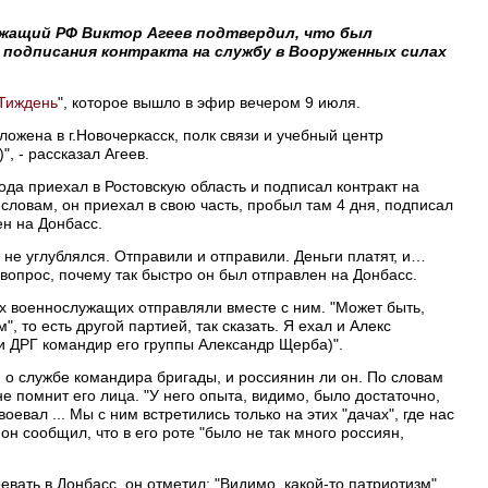
ужащий РФ Виктор Агеев подтвердил, что был
 подписания контракта на службу в Вооруженных силах
Тиждень
", которое вышло в эфир вечером 9 июля.
ожена в г.Новочеркасск, полк связи и учебный центр
", - рассказал Агеев.
года приехал в Ростовскую область и подписал контракт на
словам, он приехал в свою часть, пробыл там 4 дня, подписал
ен на Донбасс.
не углублялся. Отправили и отправили. Деньги платят, и…
а вопрос, почему так быстро он был отправлен на Донбасс.
их военнослужащих отправляли вместе с ним. "Может быть,
, то есть другой партией, так сказать. Я ехал и Алекс
и ДРГ командир его группы Александр Щерба)".
й о службе командира бригады, и россиянин ли он. По словам
не помнит его лица. "У него опыта, видимо, было достаточно,
оевал ... Мы с ним встретились только на этих "дачах", где нас
он сообщил, что в его роте "было не так много россиян,
евать в Донбасс, он отметил: "Видимо, какой-то патриотизм".