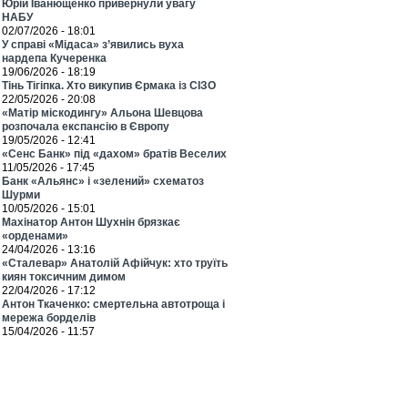
Юрій Іванющенко привернули увагу
НАБУ
02/07/2026 - 18:01
У справі «Мідаса» з’явились вуха
нардепа Кучеренка
19/06/2026 - 18:19
Тінь Тігіпка. Хто викупив Єрмака із СІЗО
22/05/2026 - 20:08
«Матір міскодингу» Альона Шевцова
розпочала експансію в Європу
19/05/2026 - 12:41
«Сенс Банк» під «дахом» братів Веселих
11/05/2026 - 17:45
Банк «Альянс» і «зелений» схематоз
Шурми
10/05/2026 - 15:01
Махінатор Антон Шухнін брязкає
«орденами»
24/04/2026 - 13:16
«Сталевар» Анатолій Афійчук: хто труїть
киян токсичним димом
22/04/2026 - 17:12
Антон Ткаченко: смертельна автотроща і
мережа борделів
15/04/2026 - 11:57