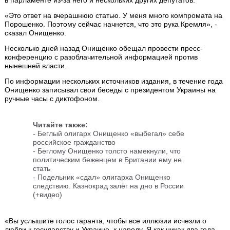
в парламенте из-за него и нескольких других депутатов.
«Это ответ на вчерашнюю статью. У меня много компромата на
Порошенко. Поэтому сейчас начнется, что это рука Кремля», -
сказал Онищенко.
Несколько дней назад Онищенко обещал провести пресс-
конференцию с разоблачительной информацией против
нынешней власти.
По информации нескольких источников издания, в течение года
Онищенко записывал свои беседы с президентом Украины на
ручные часы с диктофоном.
Читайте также:
- Беглый олигарх Онищенко «выбегал» себе
российское гражданство
- Беглому Онищенко толсто намекнули, что
политическим беженцем в Британии ему не
стать
- Подельник «сдал» олигарха Онищенко
следствию. Казнокрад залёг на дно в России
(+видео)
«Вы услышите голос гаранта, чтобы все иллюзии исчезли о
любви к государству и Украине, к народу. Я как никак два года