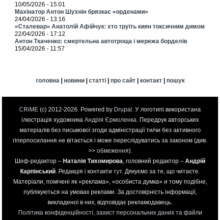
10/05/2026 - 15:01
Махінатор Антон Шухнін брязкає «орденами»
24/04/2026 - 13:16
«Сталевар» Анатолій Афійчук: хто труїть киян токсичним димом
22/04/2026 - 17:12
Антон Ткаченко: смертельна автотроща і мережа борделів
15/04/2026 - 11:57
головна
|
новини
|
статті
|
про сайт
|
контакт
|
пошук
CRiME
(c) 2012-2026. Powered by
Drupal
. У логотипі використана
ілюстрація художника
Андрія Єрмоленка
. Передрук авторських
матеріалів без письмової згоди адміністрації ти/чи без активного
гіперпосилання не вітається і може переслідуватись за законом (див.
>>
обмеження
).
Шеф-редактор –
Наталія Тихомирова
, головний редактор –
Андрій
Карпінський
. Редакція і контакти
тут
. Дякуємо за те, що читаєте.
Матеріали, помічені як «реклама», «особиста думка» и тому подібне,
публікуються на умовах реклами. За достовірність інформації,
викладеної в них, відповідає рекламодавець.
Політика конфіденційності, захист персональних даних та файли