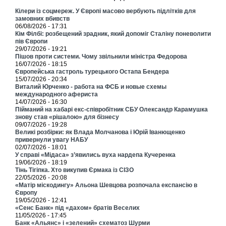
Кілери із соцмереж. У Європі масово вербують підлітків для
замовних вбивств
06/08/2026 - 17:31
Кім Філбі: розбещений зрадник, який допоміг Сталіну поневолити
пів Європи
29/07/2026 - 19:21
Пішов проти системи. Чому звільнили міністра Федорова
16/07/2026 - 18:15
Європейська гастроль турецького Остапа Бендера
15/07/2026 - 20:34
Виталий Юрченко - работа на ФСБ и новые схемы
международного афериста
14/07/2026 - 16:30
Пійманий на хабарі екс-співробітник СБУ Олександр Карамушка
знову став «рішалою» для бізнесу
09/07/2026 - 19:28
Великі розбірки: як Влада Молчанова і Юрій Іванющенко
привернули увагу НАБУ
02/07/2026 - 18:01
У справі «Мідаса» з’явились вуха нардепа Кучеренка
19/06/2026 - 18:19
Тінь Тігіпка. Хто викупив Єрмака із СІЗО
22/05/2026 - 20:08
«Матір міскодингу» Альона Шевцова розпочала експансію в
Європу
19/05/2026 - 12:41
«Сенс Банк» під «дахом» братів Веселих
11/05/2026 - 17:45
Банк «Альянс» і «зелений» схематоз Шурми