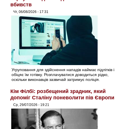
вбивств
Чт, 06/08/2026 - 17:31
Угруповання для здійснення нападів наймає підлітків і
обіцяє їм готівку. Розплачуватися доводиться рідко,
оскільки виконавців зазвичай затримує поліція.
Кім Філбі: розбещений зрадник, який
допоміг Сталіну поневолити пів Європи
Ср, 29/07/2026 - 19:21