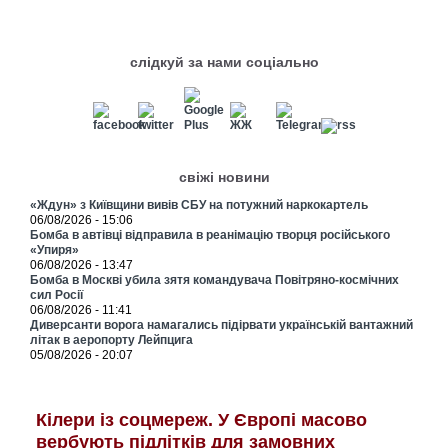
слідкуй за нами соціально
свіжі новини
«Ждун» з Київщини вивів СБУ на потужний наркокартель
06/08/2026 - 15:06
Бомба в автівці відправила в реанімацію творця російського
«Упиря»
06/08/2026 - 13:47
Бомба в Москві убила зятя командувача Повітряно-космічних
сил Росії
06/08/2026 - 11:41
Диверсанти ворога намагались підірвати українській вантажний
літак в аеропорту Лейпцига
05/08/2026 - 20:07
Кілери із соцмереж. У Європі масово
вербують підлітків для замовних