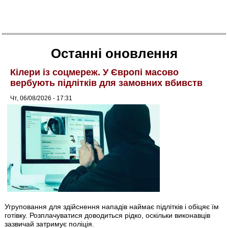
Останні оновлення
Кілери із соцмереж. У Європі масово
вербують підлітків для замовних вбивств
Чт, 06/08/2026 - 17:31
Угруповання для здійснення нападів наймає підлітків і обіцяє їм
готівку. Розплачуватися доводиться рідко, оскільки виконавців
зазвичай затримує поліція.