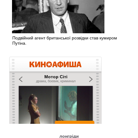
Подвійний агент британської розвідки став кумиром
Путіна.
лонгріди