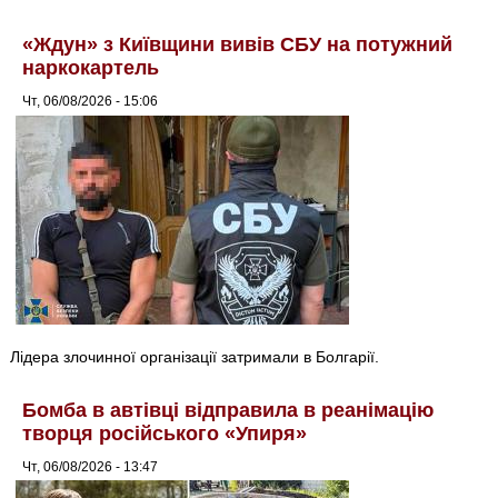
«Ждун» з Київщини вивів СБУ на потужний
наркокартель
Чт, 06/08/2026 - 15:06
Лідера злочинної організації затримали в Болгарії.
Бомба в автівці відправила в реанімацію
творця російського «Упиря»
Чт, 06/08/2026 - 13:47