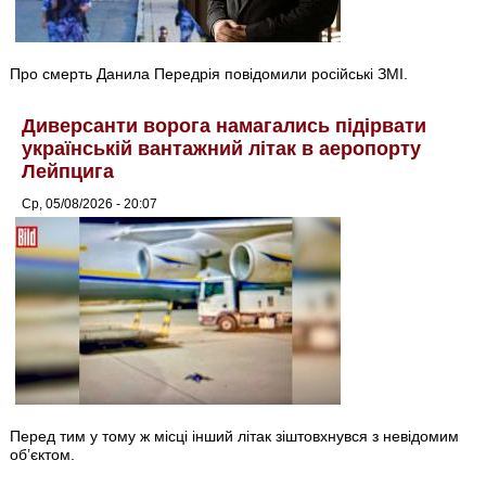
Про смерть Данила Передрія повідомили російські ЗМІ.
Диверсанти ворога намагались підірвати
українській вантажний літак в аеропорту
Лейпцига
Ср, 05/08/2026 - 20:07
Перед тим у тому ж місці інший літак зіштовхнувся з невідомим
об’єктом.