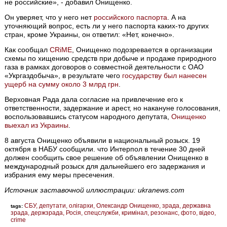
не российские», - добавил Онищенко.
Он уверяет, что у него нет
российского паспорта
. А на
уточняющий вопрос, есть ли у него паспорта каких-то других
стран, кроме Украины, он ответил: «Нет, конечно».
Как сообщал
CRiME
, Онищенко подозревается в организации
схемы по хищению средств при добыче и продаже природного
газа в рамках договоров о совместной деятельности с ОАО
«Укргаздобыча», в результате чего
государству был нанесен
ущерб на сумму около 3 млрд грн
.
Верховная Рада дала согласие на привлечение его к
ответственности, задержание и арест, но накануне голосования,
воспользовавшись статусом народного депутата,
Онищенко
выехал из Украины
.
8 августа Онищенко объявили в национальный розыск. 19
октября в НАБУ сообщили. что Интерпол в течение 30 дней
должен сообщить свое решение об объявлении Онищенко в
международный розыск для дальнейшего его задержания и
избрания ему меры пресечения.
Источник заставочной иллюстрации: ukranews.com
СБУ
депутати
олігархи
Олександр Онищенко
зрада
державна
tags:
зрада
держзрада
Росія
спецслужби
кримінал
резонанс
фото
відео
crime