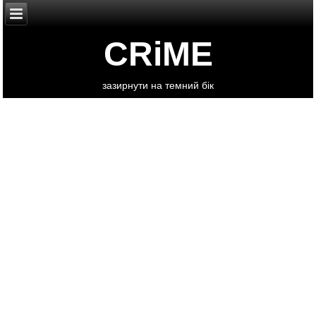
CRiME
зазирнути на темний бік