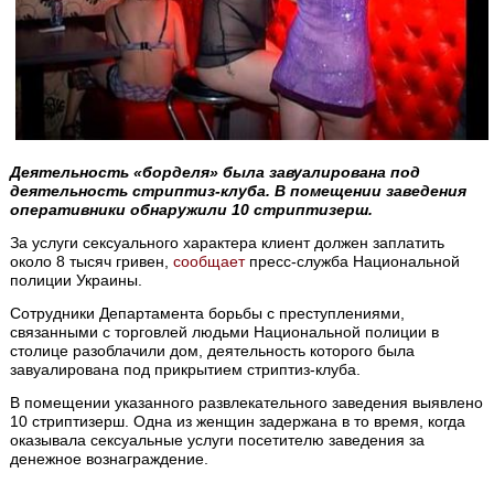
Деятельность «борделя» была завуалирована под
деятельность стриптиз-клуба. В помещении заведения
оперативники обнаружили 10 стриптизерш.
За услуги сексуального характера клиент должен заплатить
около 8 тысяч гривен,
сообщает
пресс-служба Национальной
полиции Украины.
Сотрудники Департамента борьбы с преступлениями,
связанными с торговлей людьми Национальной полиции в
столице разоблачили дом, деятельность которого была
завуалирована под прикрытием стриптиз-клуба.
В помещении указанного развлекательного заведения выявлено
10 стриптизерш. Одна из женщин задержана в то время, когда
оказывала сексуальные услуги посетителю заведения за
денежное вознаграждение.