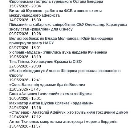
Європейська гастроль турецького Остапа Бендера
15/07/2026 - 20:34
Виталий Юрченко - работа на ФСБ и новые схемы
международного афериста
14/07/2026 - 16:30
Пійманий на хабарі екс-співробітник СБУ Олександр Карамушка
знову став «рішалою» для бізнесу
09/07/2026 - 19:28
Великі розбірки: як Влада Молчанова і Юрій Іванющенко
привернули увагу НАБУ
02/07/2026 - 18:01
У справі «Мідаса» з’явились вуха нардепа Кучеренка
19/06/2026 - 18:19
Тінь Тігіпка. Хто викупив Єрмака із СІЗО
22/05/2026 - 20:08
«Матір міскодингу» Альона Шевцова розпочала експансію в
Європу
19/05/2026 - 12:41
«Сенс Банк» під «дахом» братів Веселих
11/05/2026 - 17:45
Банк «Альянс» і «зелений» схематоз Шурми
10/05/2026 - 15:01
Махінатор Антон Шухнін брязкає «орденами»
24/04/2026 - 13:16
«Сталевар» Анатолій Афійчук: хто труїть киян токсичним димом
22/04/2026 - 17:12
Антон Ткаченко: смертельна автотроща і мережа борделів
15/04/2026 - 11:57