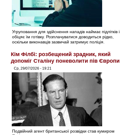
Угруповання для здійснення нападів наймає підлітків і
обіцяє їм готівку. Розплачуватися доводиться рідко,
оскільки виконавців зазвичай затримує поліція.
Кім Філбі: розбещений зрадник, який
допоміг Сталіну поневолити пів Європи
Ср, 29/07/2026 - 19:21
Подвійний агент британської розвідки став кумиром