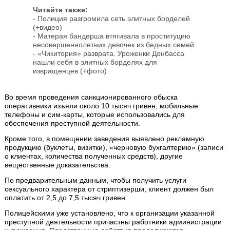
Читайте также:
-
Полиция разгромила сеть элитных борделей
(+видео)
-
Матерая бандерша втягивала в проституцию
несовершеннолетних девочек из бедных семей
-
«Чикитория» разврата. Уроженки Донбасса
нашли себя в элитных борделях для
извращенцев (+фото)
Во время проведения санкционированного обыска
оперативники изъяли около 10 тысяч гривен, мобильные
телефоны и сим-карты, которые использовались для
обеспечения преступной деятельности.
Кроме того, в помещении заведения выявлено рекламную
продукцию (буклеты, визитки), «черновую бухгалтерию» (записи
о клиентах, количества полученных средств), другие
вещественные доказательства.
По предварительным данным, чтобы получить услуги
сексуального характера от стриптизерши, клиент должен был
оплатить от 2,5 до 7,5 тысяч гривен.
Полицейскими уже установлено, что к организации указанной
преступной деятельности причастны работники администрации