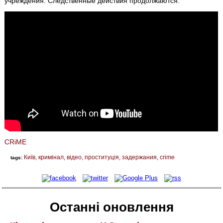
учреждения. Следственные действия продолжаются.
CRiME
Київ
кримінал
відео
проституція
задержания
crime
tags:
Останні оновлення