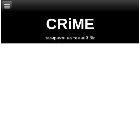
CRiME
зазирнути на темний бік