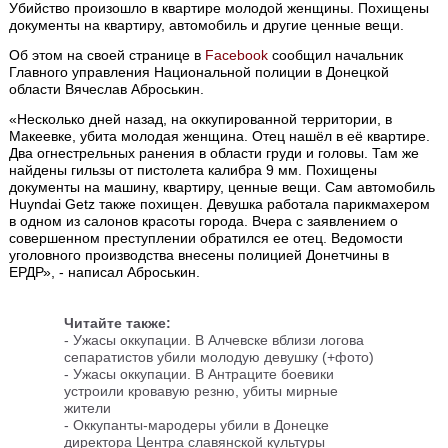
Убийство произошло в квартире молодой женщины. Похищены
документы на квартиру, автомобиль и другие ценные вещи.
Об этом на своей странице в
Facebook
cообщил начальник
Главного управления Национальной полиции в Донецкой
области Вячеслав Аброськин.
«Несколько дней назад, на оккупированной территории, в
Макеевке, убита молодая женщина. Отец нашёл в её квартире.
Два огнестрельных ранения в области груди и головы. Там же
найдены гильзы от пистолета калибра 9 мм. Похищены
документы на машину, квартиру, ценные вещи. Сам автомобиль
Huyndai Getz также похищен. Девушка работала парикмахером
в одном из салонов красоты города. Вчера с заявлением о
совершенном преступлении обратился ее отец. Ведомости
уголовного производства внесены полицией Донетчины в
ЕРДР», - написал Аброськин.
Читайте также:
- Ужасы оккупации. В Алчевске вблизи логова
сепаратистов убили молодую девушку (+фото)
- Ужасы оккупации. В Антраците боевики
устроили кровавую резню, убиты мирные
жители
- Оккупанты-мародеры убили в Донецке
директора Центра славянской культуры