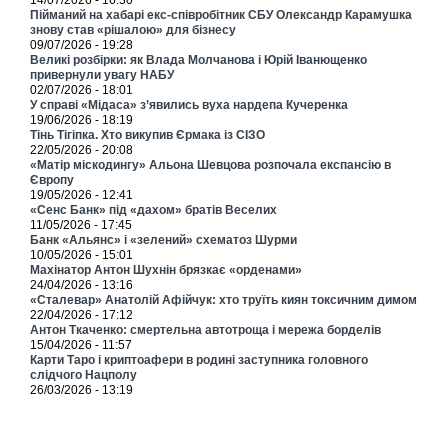
14/07/2026 - 16:30
Пійманий на хабарі екс-співробітник СБУ Олександр Карамушка
знову став «рішалою» для бізнесу
09/07/2026 - 19:28
Великі розбірки: як Влада Молчанова і Юрій Іванющенко
привернули увагу НАБУ
02/07/2026 - 18:01
У справі «Мідаса» з’явились вуха нардепа Кучеренка
19/06/2026 - 18:19
Тінь Тігіпка. Хто викупив Єрмака із СІЗО
22/05/2026 - 20:08
«Матір міскодингу» Альона Шевцова розпочала експансію в
Європу
19/05/2026 - 12:41
«Сенс Банк» під «дахом» братів Веселих
11/05/2026 - 17:45
Банк «Альянс» і «зелений» схематоз Шурми
10/05/2026 - 15:01
Махінатор Антон Шухнін брязкає «орденами»
24/04/2026 - 13:16
«Сталевар» Анатолій Афійчук: хто труїть киян токсичним димом
22/04/2026 - 17:12
Антон Ткаченко: смертельна автотроща і мережа борделів
15/04/2026 - 11:57
Карти Таро і криптоафери в родині заступника головного
слідчого Нацполу
26/03/2026 - 13:19