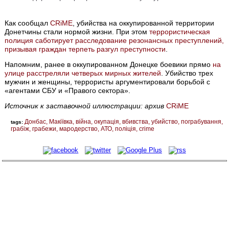
Как сообщал
CRiMЕ
, убийства на оккупированной территории
Донетчины стали нормой жизни. При этом
террористическая
полиция саботирует расследование резонансных преступлений,
призывая граждан терпеть разгул преступности
.
Напомним, ранее в оккупированном Донецке боевики прямо
на
улице расстреляли четверых мирных жителей
. Убийство трех
мужчин и женщины, террористы аргументировали борьбой с
«агентами СБУ и «Правого сектора».
Источник к заставочной иллюстрации: архив
CRiMЕ
Донбас
Макіївка
війна
окупація
вбивства
убийство
пограбування
tags:
грабіж
грабежи
мародерство
АТО
поліція
crime