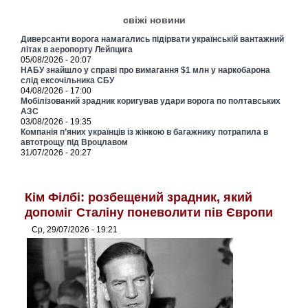
свіжі новини
Диверсанти ворога намагались підірвати українській вантажний
літак в аеропорту Лейпцига
05/08/2026 - 20:07
НАБУ знайшло у справі про вимагання $1 млн у наркобарона
слід ексочільника СБУ
04/08/2026 - 17:00
Мобілізований зрадник коригував удари ворога по полтавських
АЗС
03/08/2026 - 19:35
Компанія п’яних українців із жінкою в багажнику потрапила в
автотрощу під Вроцлавом
31/07/2026 - 20:27
Кім Філбі: розбещений зрадник, який
допоміг Сталіну поневолити пів Європи
Ср, 29/07/2026 - 19:21