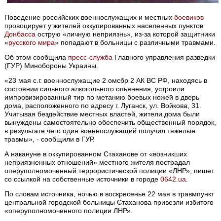
Поведение российских военнослужащих и местных
боевиков
провоцирует у жителей оккупированных населенных пунктов
Донбасса
острую «личную неприязнь», из-за которой защитники
«
русского мира
» попадают в больницы с различными травмами.
Об этом сообщила
пресс-служба
Главного управления разведки
(ГУР) Минобороны Украины.
«23 мая с.г. военнослужащие 2 омсбр 2 АК ВС РФ, находясь в
состоянии сильного алкогольного опьянения, устроили
импровизированный тир по метанию боевых ножей в дверь
дома, расположенного по адресу г. Луганск, ул. Войкова, 31.
Учитывая бездействие местных властей, жители дома были
вынуждены самостоятельно обеспечить общественный порядок,
в результате чего один военнослужащий получил тяжелые
травмы», - сообщили в ГУР.
А накануне в оккупированном Стаханове от «возникших
неприязненных отношений» местного жителя пострадал
оперуполномоченный террористической полиции «ЛНР», пишет
со ссылкой на собственные источники в городе
0642.ua
.
По словам источника, ночью в воскресенье 22 мая в травмпункт
центральной городской больницы Стаханова привезли избитого
«оперуполномоченного полиции ЛНР».