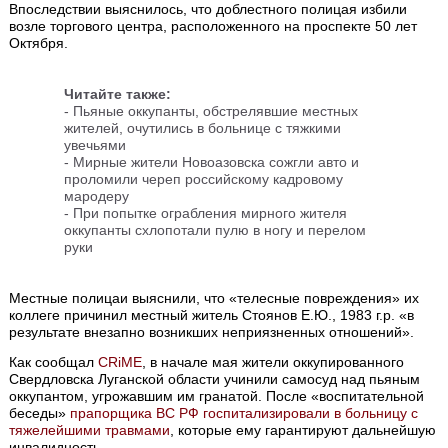
Впоследствии выяснилось, что доблестного полицая избили
возле торгового центра, расположенного на проспекте 50 лет
Октября.
Читайте также:
- Пьяные оккупанты, обстрелявшие местных
жителей, очутились в больнице с тяжкими
увечьями
- Мирные жители Новоазовска сожгли авто и
проломили череп российскому кадровому
мародеру
- При попытке ограбления мирного жителя
оккупанты схлопотали пулю в ногу и перелом
руки
Местные полицаи выяснили, что «телесные повреждения» их
коллеге причинил местный житель Стоянов Е.Ю., 1983 г.р. «в
результате внезапно возникших неприязненных отношений».
Как сообщал
CRiMЕ
, в начале мая жители оккупированного
Свердловска Луганской области учинили самосуд над пьяным
оккупантом, угрожавшим им гранатой. После «воспитательной
беседы»
прапорщика ВС РФ госпитализировали в больницу с
тяжелейшими травмами
, которые ему гарантируют дальнейшую
инвалидность.