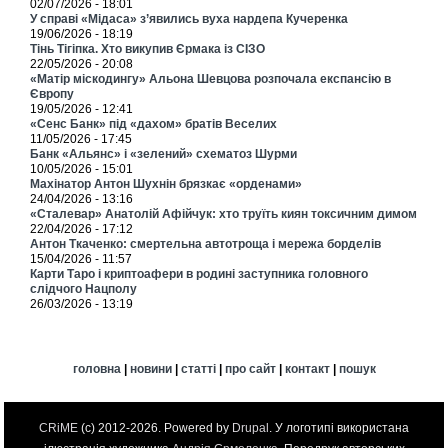
02/07/2026 - 18:01
У справі «Мідаса» з’явились вуха нардепа Кучеренка
19/06/2026 - 18:19
Тінь Тігіпка. Хто викупив Єрмака із СІЗО
22/05/2026 - 20:08
«Матір міскодингу» Альона Шевцова розпочала експансію в
Європу
19/05/2026 - 12:41
«Сенс Банк» під «дахом» братів Веселих
11/05/2026 - 17:45
Банк «Альянс» і «зелений» схематоз Шурми
10/05/2026 - 15:01
Махінатор Антон Шухнін брязкає «орденами»
24/04/2026 - 13:16
«Сталевар» Анатолій Афійчук: хто труїть киян токсичним димом
22/04/2026 - 17:12
Антон Ткаченко: смертельна автотроща і мережа борделів
15/04/2026 - 11:57
Карти Таро і криптоафери в родині заступника головного
слідчого Нацполу
26/03/2026 - 13:19
головна
|
новини
|
статті
|
про сайт
|
контакт
|
пошук
CRiME
(c) 2012-2026. Powered by
Drupal
. У логотипі використана