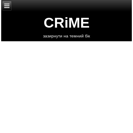
CRiME
зазирнути на темний бік