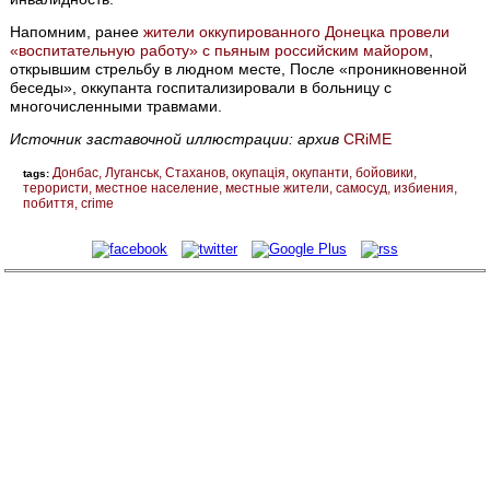
Напомним, ранее
жители оккупированного Донецка провели
«воспитательную работу» с пьяным российским майором
,
открывшим стрельбу в людном месте, После «проникновенной
беседы», оккупанта госпитализировали в больницу с
многочисленными травмами.
Источник заставочной иллюстрации: архив
CRiMЕ
Донбас
Луганськ
Стаханов
окупація
окупанти
бойовики
tags:
терористи
местное население
местные жители
самосуд
избиения
побиття
crime