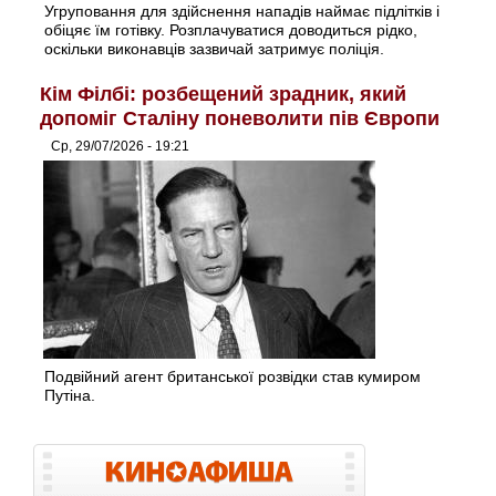
Угруповання для здійснення нападів наймає підлітків і
обіцяє їм готівку. Розплачуватися доводиться рідко,
оскільки виконавців зазвичай затримує поліція.
Кім Філбі: розбещений зрадник, який
допоміг Сталіну поневолити пів Європи
Ср, 29/07/2026 - 19:21
Подвійний агент британської розвідки став кумиром
Путіна.