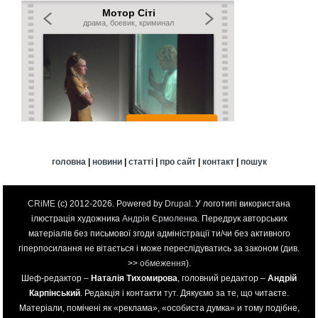
головна
|
новини
|
статті
|
про сайт
|
контакт
|
пошук
CRiME
(c) 2012-2026. Powered by
Drupal
. У логотипі використана
ілюстрація художника
Андрія Єрмоленка
. Передрук авторських
матеріалів без письмової згоди адміністрації ти/чи без активного
гіперпосилання не вітається і може переслідуватись за законом (див.
>>
обмеження
).
Шеф-редактор –
Наталія Тихомирова
, головний редактор –
Андрій
Карпінський
. Редакція і контакти
тут
. Дякуємо за те, що читаєте.
Матеріали, помічені як «реклама», «особиста думка» и тому подібне,