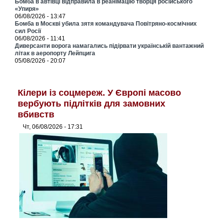
Бомба в автівці відправила в реанімацію творця російського
«Упиря»
06/08/2026 - 13:47
Бомба в Москві убила зятя командувача Повітряно-космічних
сил Росії
06/08/2026 - 11:41
Диверсанти ворога намагались підірвати українській вантажний
літак в аеропорту Лейпцига
05/08/2026 - 20:07
Кілери із соцмереж. У Європі масово
вербують підлітків для замовних
вбивств
Чт, 06/08/2026 - 17:31