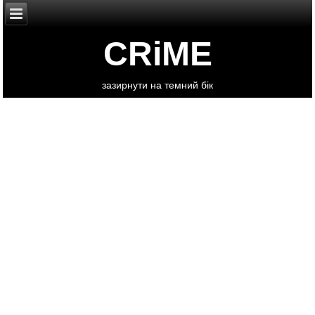
CRiME
зазирнути на темний бік