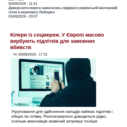
06/08/2026 - 11:41
Диверсанти ворога намагались підірвати українській вантажний
літак в аеропорту Лейпцига
05/08/2026 - 20:07
Кілери із соцмереж. У Європі масово
вербують підлітків для замовних
вбивств
Чт, 06/08/2026 - 17:31
Угруповання для здійснення нападів наймає підлітків і
обіцяє їм готівку. Розплачуватися доводиться рідко,
оскільки виконавців зазвичай затримує поліція.