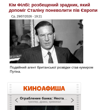
Кім Філбі: розбещений зрадник, який
допоміг Сталіну поневолити пів Європи
Ср, 29/07/2026 - 19:21
Подвійний агент британської розвідки став кумиром
Путіна.