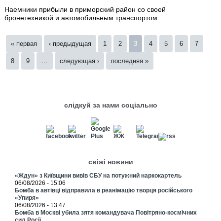
Наемники прибыли в приморский район со своей
бронетехникой и автомобильным транспортом.
Страницы
« первая
‹ предыдущая
1
2
3
4
5
6
7
8
9
…
следующая ›
последняя »
слідкуй за нами соціально
свіжі новини
«Ждун» з Київщини вивів СБУ на потужний наркокартель
06/08/2026 - 15:06
Бомба в автівці відправила в реанімацію творця російського
«Упиря»
06/08/2026 - 13:47
Бомба в Москві убила зятя командувача Повітряно-космічних
сил Росії