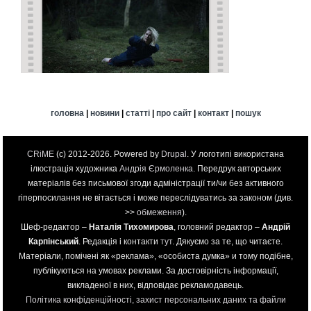
головна
|
новини
|
статті
|
про сайт
|
контакт
|
пошук
CRiME
(c) 2012-2026. Powered by
Drupal
. У логотипі використана
ілюстрація художника
Андрія Єрмоленка
. Передрук авторських
матеріалів без письмової згоди адміністрації ти/чи без активного
гіперпосилання не вітається і може переслідуватись за законом (див.
>>
обмеження
).
Шеф-редактор –
Наталія Тихомирова
, головний редактор –
Андрій
Карпінський
. Редакція і контакти
тут
. Дякуємо за те, що читаєте.
Матеріали, помічені як «реклама», «особиста думка» и тому подібне,
публікуються на умовах реклами. За достовірність інформації,
викладеної в них, відповідає рекламодавець.
Політика конфіденційності, захист персональних даних та файли