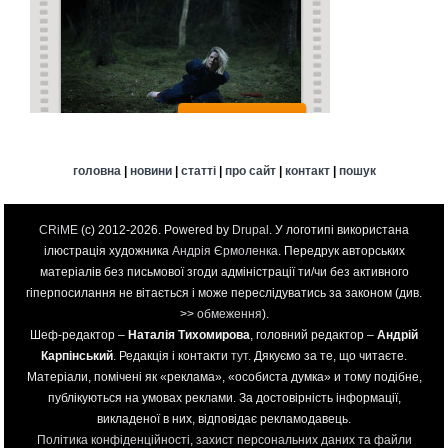
головна
|
новини
|
статті
|
про сайт
|
контакт
|
пошук
CRiME
(c) 2012-2026. Powered by
Drupal
. У логотипі використана
ілюстрація художника
Андрія Єрмоленка
. Передрук авторських
матеріалів без письмової згоди адміністрації ти/чи без активного
гіперпосилання не вітається і може переслідуватись за законом (див.
>>
обмеження
).
Шеф-редактор –
Наталія Тихомирова
, головний редактор –
Андрій
Карпінський
. Редакція і контакти
тут
. Дякуємо за те, що читаєте.
Матеріали, помічені як «реклама», «особиста думка» и тому подібне,
публікуються на умовах реклами. За достовірність інформації,
викладеної в них, відповідає рекламодавець.
Політика конфіденційності, захист персональних даних та файли