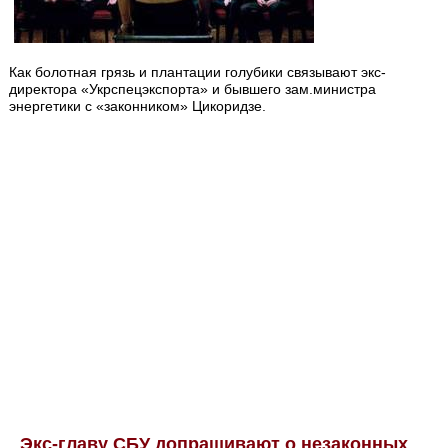
Как болотная грязь и плантации голубики связывают экс-
директора «Укрспецэкспорта» и бывшего зам.министра
энергетики с «законником» Цикоридзе.
Экс-главу СБУ допрашивают о незаконных