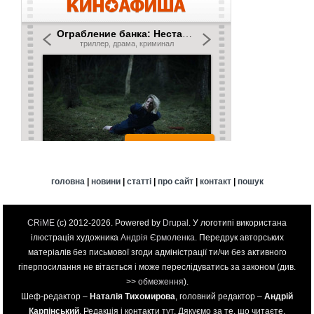
головна
|
новини
|
статті
|
про сайт
|
контакт
|
пошук
CRiME
(c) 2012-2026. Powered by
Drupal
. У логотипі використана
ілюстрація художника
Андрія Єрмоленка
. Передрук авторських
матеріалів без письмової згоди адміністрації ти/чи без активного
гіперпосилання не вітається і може переслідуватись за законом (див.
>>
обмеження
).
Шеф-редактор –
Наталія Тихомирова
, головний редактор –
Андрій
Карпінський
. Редакція і контакти
тут
. Дякуємо за те, що читаєте.