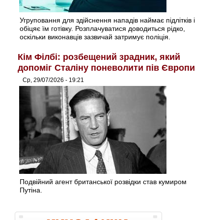
Угруповання для здійснення нападів наймає підлітків і
обіцяє їм готівку. Розплачуватися доводиться рідко,
оскільки виконавців зазвичай затримує поліція.
Кім Філбі: розбещений зрадник, який
допоміг Сталіну поневолити пів Європи
Ср, 29/07/2026 - 19:21
Подвійний агент британської розвідки став кумиром
Путіна.