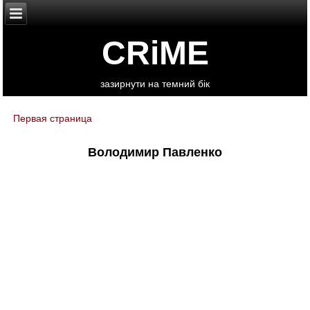
CRiME
зазирнути на темний бік
Первая страница
You are here
Володимир Павленко