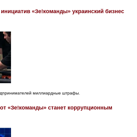
а инициатив «Зе!команды» украинский бизнес
едпринимателей миллиардные штрафы.
 от «Зе!команды» станет коррупционным