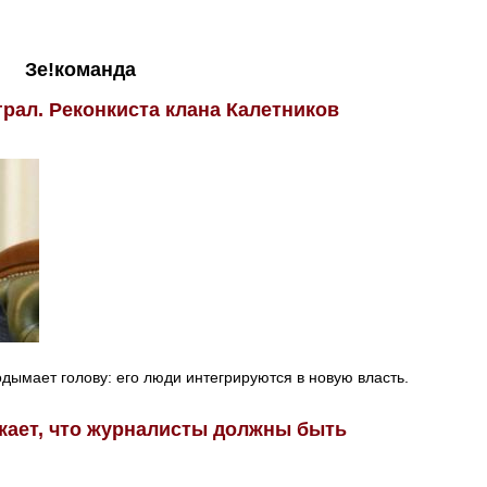
Зе!команда
грал. Реконкиста клана Калетников
дымает голову: его люди интегрируются в новую власть.
кает, что журналисты должны быть