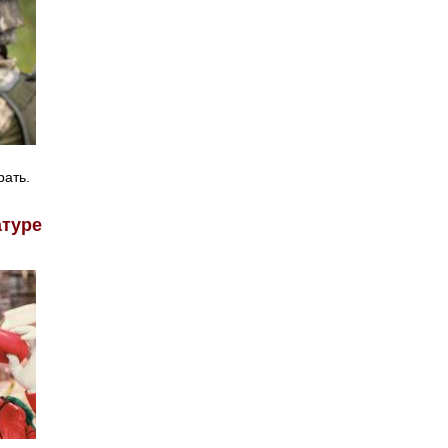
рать.
атуре