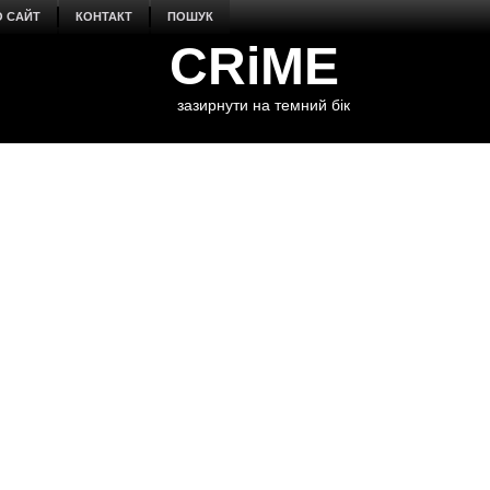
О САЙТ
КОНТАКТ
ПОШУК
CRiME
зазирнути на темний бік