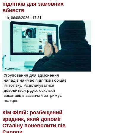
підлітків для замовних
вбивств
Чт, 06/08/2026 - 17:31
Угруповання для здійснення
нападів наймає підлітків і обіцяє
їм готівку. Розплачуватися
доводиться рідко, оскільки
виконавців зазвичай затримує
поліція.
Кім Філбі: розбещений
зрадник, який допоміг
Сталіну поневолити пів
Європи