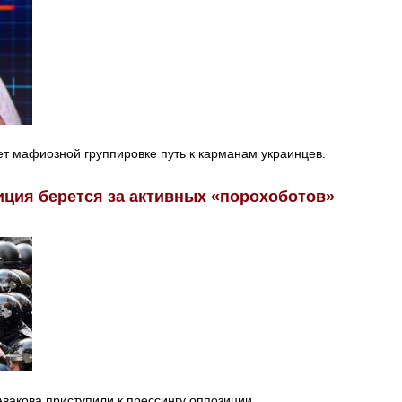
т мафиозной группировке путь к карманам украинцев.
иция берется за активных «порохоботов»
вакова приступили к прессингу оппозиции.