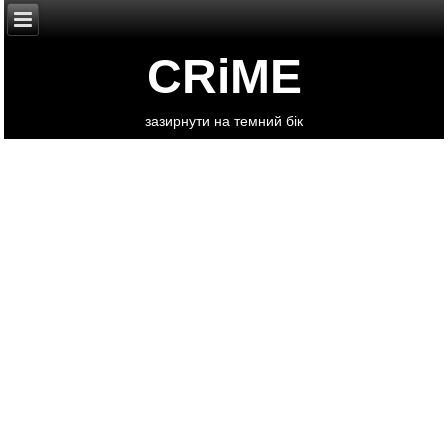
CRiME
зазирнути на темний бік