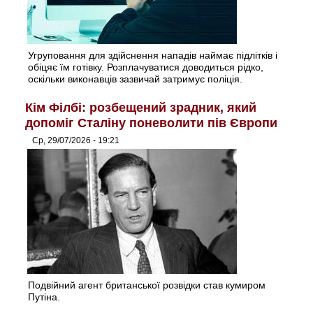
Угруповання для здійснення нападів наймає підлітків і
обіцяє їм готівку. Розплачуватися доводиться рідко,
оскільки виконавців зазвичай затримує поліція.
Кім Філбі: розбещений зрадник, який
допоміг Сталіну поневолити пів Європи
Ср, 29/07/2026 - 19:21
Подвійний агент британської розвідки став кумиром
Путіна.