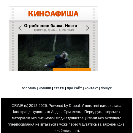
головна
|
новини
|
статті
|
про сайт
|
контакт
|
пошук
CRiME
(c) 2012-2026. Powered by
Drupal
. У логотипі використана
ілюстрація художника
Андрія Єрмоленка
. Передрук авторських
матеріалів без письмової згоди адміністрації ти/чи без активного
гіперпосилання не вітається і може переслідуватись за законом (див.
>>
обмеження
).