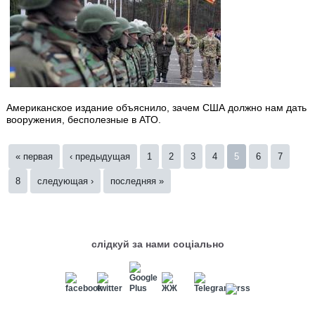
Американское издание объяснило, зачем США должно нам дать
вооружения, бесполезные в АТО.
Страницы
« первая
‹ предыдущая
1
2
3
4
5
6
7
8
следующая ›
последняя »
слідкуй за нами соціально