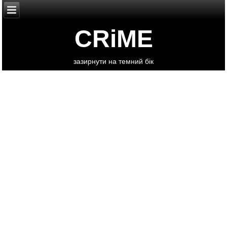
CRiME
зазирнути на темний бік