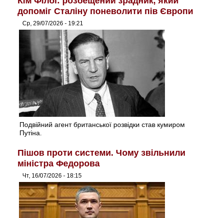
Кім Філбі: розбещений зрадник, який
допоміг Сталіну поневолити пів Європи
Ср, 29/07/2026 - 19:21
Подвійний агент британської розвідки став кумиром
Путіна.
Пішов проти системи. Чому звільнили
міністра Федорова
Чт, 16/07/2026 - 18:15