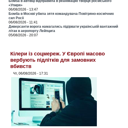
Бомба в автівці відправила в реанімацію творця російського
«Упиря»
06/08/2026 - 13:47
Бомба в Москві убила зятя командувача Повітряно-космічних
сил Росії
06/08/2026 - 11:41
Диверсанти ворога намагались підірвати українській вантажний
літак в аеропорту Лейпцига
05/08/2026 - 20:07
Кілери із соцмереж. У Європі масово
вербують підлітків для замовних
вбивств
Чт, 06/08/2026 - 17:31