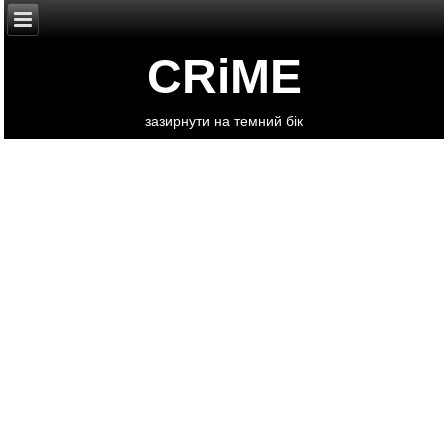
CRiME
зазирнути на темний бік