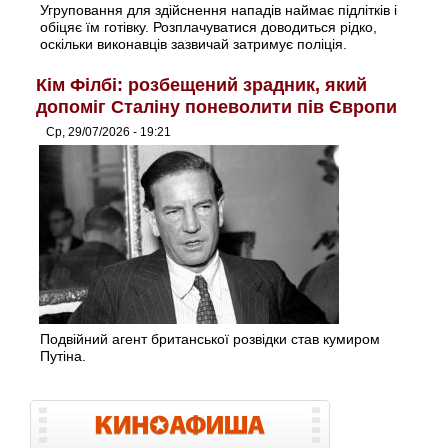
Угруповання для здійснення нападів наймає підлітків і
обіцяє їм готівку. Розплачуватися доводиться рідко,
оскільки виконавців зазвичай затримує поліція.
Кім Філбі: розбещений зрадник, який
допоміг Сталіну поневолити пів Європи
Ср, 29/07/2026 - 19:21
Подвійний агент британської розвідки став кумиром
Путіна.