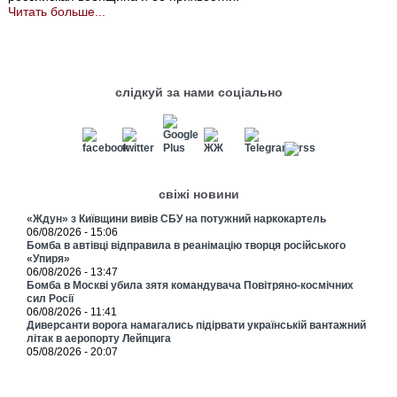
Читать больше...
слідкуй за нами соціально
свіжі новини
«Ждун» з Київщини вивів СБУ на потужний наркокартель
06/08/2026 - 15:06
Бомба в автівці відправила в реанімацію творця російського
«Упиря»
06/08/2026 - 13:47
Бомба в Москві убила зятя командувача Повітряно-космічних
сил Росії
06/08/2026 - 11:41
Диверсанти ворога намагались підірвати українській вантажний
літак в аеропорту Лейпцига
05/08/2026 - 20:07