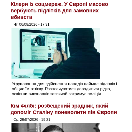
Кілери із соцмереж. У Європі масово
вербують підлітків для замовних
вбивств
Чт, 06/08/2026 - 17:31
Угруповання для здійснення нападів наймає підлітків і
обіцяє їм готівку. Розплачуватися доводиться рідко,
оскільки виконавців зазвичай затримує поліція.
Кім Філбі: розбещений зрадник, який
допоміг Сталіну поневолити пів Європи
Ср, 29/07/2026 - 19:21