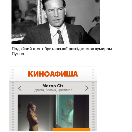
Подвійний агент британської розвідки став кумиром
Путіна.