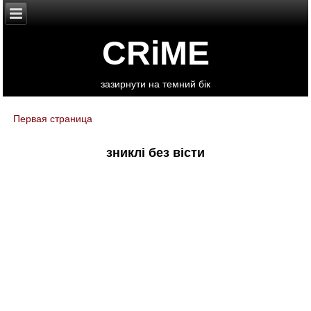
CRiME
зазирнути на темний бік
Первая страница
You are here
зниклі без вісти