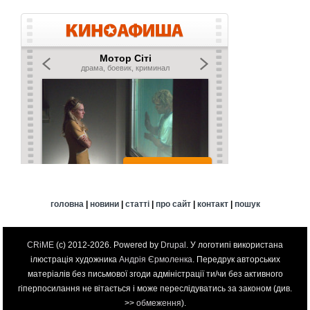
головна
|
новини
|
статті
|
про сайт
|
контакт
|
пошук
CRiME
(c) 2012-2026. Powered by
Drupal
. У логотипі використана
ілюстрація художника
Андрія Єрмоленка
. Передрук авторських
матеріалів без письмової згоди адміністрації ти/чи без активного
гіперпосилання не вітається і може переслідуватись за законом (див.
>>
обмеження
).