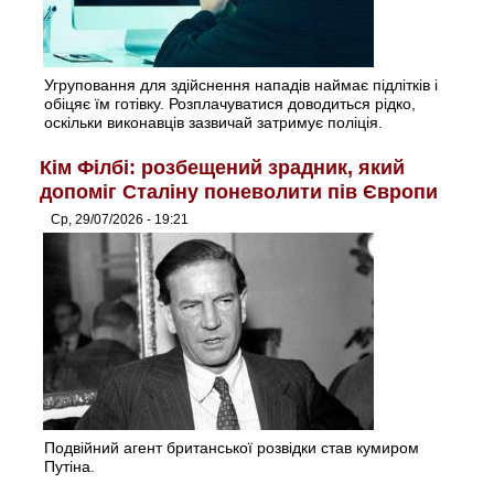
Угруповання для здійснення нападів наймає підлітків і
обіцяє їм готівку. Розплачуватися доводиться рідко,
оскільки виконавців зазвичай затримує поліція.
Кім Філбі: розбещений зрадник, який
допоміг Сталіну поневолити пів Європи
Ср, 29/07/2026 - 19:21
Подвійний агент британської розвідки став кумиром
Путіна.