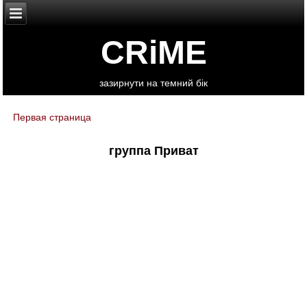
CRiME
зазирнути на темний бік
Первая страница
You are here
группа Приват