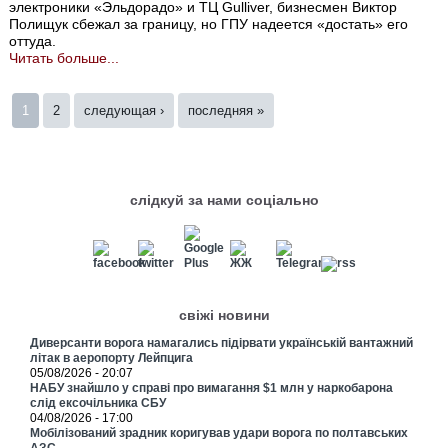
электроники «Эльдорадо» и ТЦ Gulliver, бизнесмен Виктор
Полищук сбежал за границу, но ГПУ надеется «достать» его
оттуда.
Читать больше...
Страницы
1
2
следующая ›
последняя »
слідкуй за нами соціально
свіжі новини
Диверсанти ворога намагались підірвати українській вантажний
літак в аеропорту Лейпцига
05/08/2026 - 20:07
НАБУ знайшло у справі про вимагання $1 млн у наркобарона
слід ексочільника СБУ
04/08/2026 - 17:00
Мобілізований зрадник коригував удари ворога по полтавських