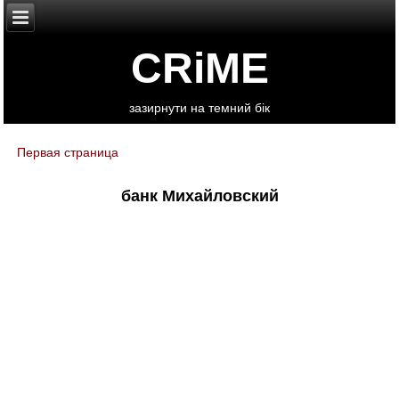
CRiME
зазирнути на темний бік
Первая страница
You are here
банк Михайловский