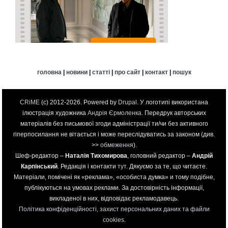
головна
|
новини
|
статті
|
про сайт
|
контакт
|
пошук
CRiME
(c) 2012-2026. Powered by
Drupal
. У логотипі використана
ілюстрація художника
Андрія Єрмоленка
. Передрук авторських
матеріалів без письмової згоди адміністрації ти/чи без активного
гіперпосилання не вітається і може переслідуватись за законом (див.
>>
обмеження
).
Шеф-редактор –
Наталія Тихомирова
, головний редактор –
Андрій
Карпінський
. Редакція і контакти
тут
. Дякуємо за те, що читаєте.
Матеріали, помічені як «реклама», «особиста думка» и тому подібне,
публікуються на умовах реклами. За достовірність інформації,
викладеної в них, відповідає рекламодавець.
Політика конфіденційності, захист персональних даних та файли
cookies
.