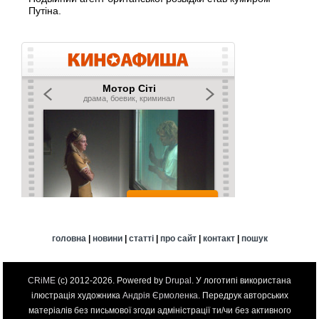
Путіна.
головна
|
новини
|
статті
|
про сайт
|
контакт
|
пошук
CRiME
(c) 2012-2026. Powered by
Drupal
. У логотипі використана
ілюстрація художника
Андрія Єрмоленка
. Передрук авторських
матеріалів без письмової згоди адміністрації ти/чи без активного