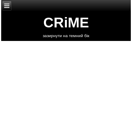
CRiME
зазирнути на темний бік