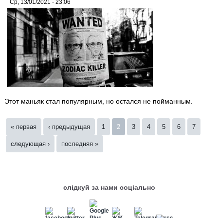
Ср, 13/01/2021 - 23:06
Этот маньяк стал популярным, но остался не пойманным.
Страницы
« первая
‹ предыдущая
1
2
3
4
5
6
7
следующая ›
последняя »
слідкуй за нами соціально