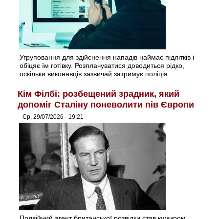
Угруповання для здійснення нападів наймає підлітків і
обіцяє їм готівку. Розплачуватися доводиться рідко,
оскільки виконавців зазвичай затримує поліція.
Кім Філбі: розбещений зрадник, який
допоміг Сталіну поневолити пів Європи
Ср, 29/07/2026 - 19:21
Подвійний агент британської розвідки став кумиром