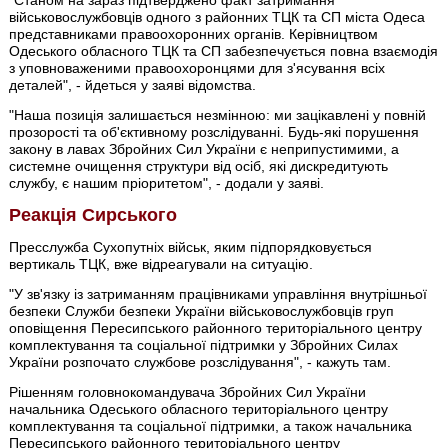
військовослужбовців одного з районних ТЦК та СП міста Одеса
представниками правоохоронних органів. Керівництвом
Одеського обласного ТЦК та СП забезпечується повна взаємодія
з уповноваженими правоохоронцями для з'ясування всіх
деталей", - йдеться у заяві відомства.
"Наша позиція залишається незмінною: ми зацікавлені у повній
прозорості та об'єктивному розслідуванні. Будь-які порушення
закону в лавах Збройних Сил України є неприпустимими, а
системне очищення структури від осіб, які дискредитують
службу, є нашим пріоритетом", - додали у заяві.
Реакція Сирського
Пресслужба Сухопутніх військ, яким підпорядковується
вертикаль ТЦК, вже відреагували на ситуацію.
"У зв'язку із затриманням працівниками управління внутрішньої
безпеки Служби безпеки України військовослужбовців груп
оповіщення Пересипського районного територіального центру
комплектування та соціальної підтримки у Збройних Силах
України розпочато службове розслідування", - кажуть там.
Рішенням головнокомандувача Збройних Сил України
начальника Одеського обласного територіального центру
комплектування та соціальної підтримки, а також начальника
Пересипського районного територіального центру