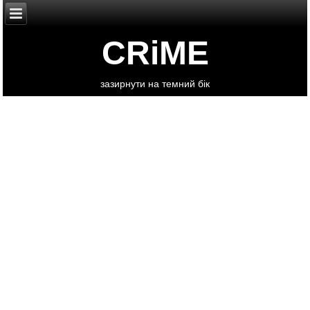
CRiME
зазирнути на темний бік