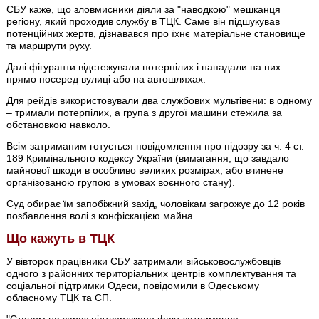
СБУ каже, що зловмисники діяли за "наводкою" мешканця
регіону, який проходив службу в ТЦК. Саме він підшукував
потенційних жертв, дізнавався про їхнє матеріальне становище
та маршрути руху.
Далі фігуранти відстежували потерпілих і нападали на них
прямо посеред вулиці або на автошляхах.
Для рейдів використовували два службових мультівени: в одному
– тримали потерпілих, а група з другої машини стежила за
обстановкою навколо.
Всім затриманим готується повідомлення про підозру за ч. 4 ст.
189 Кримінального кодексу України (вимагання, що завдало
майнової шкоди в особливо великих розмірах, або вчинене
організованою групою в умовах воєнного стану).
Суд обирає їм запобіжний захід, чоловікам загрожує до 12 років
позбавлення волі з конфіскацією майна.
Що кажуть в ТЦК
У вівторок працівники СБУ затримали військовослужбовців
одного з районних територіальних центрів комплектування та
соціальної підтримки Одеси, повідомили в Одеському
обласному ТЦК та СП.
"Станом на зараз підтверджено факт затримання