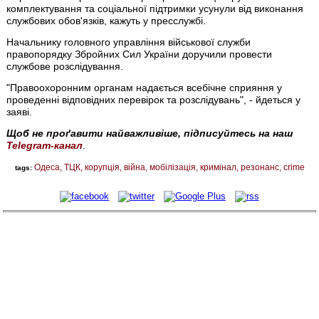
комплектування та соціальної підтримки усунули від виконання
службових обов'язків, кажуть у пресслужбі.
Начальнику головного управління військової служби
правопорядку Збройних Сил України доручили провести
службове розслідування.
"Правоохоронним органам надається всебічне сприяння у
проведенні відповідних перевірок та розслідувань", - йдеться у
заяві.
Щоб не проґавити найважливіше, підписуйтесь на наш
Telegram-канал
.
Одеса
ТЦК
корупція
війна
мобілізація
кримінал
резонанс
crime
tags: