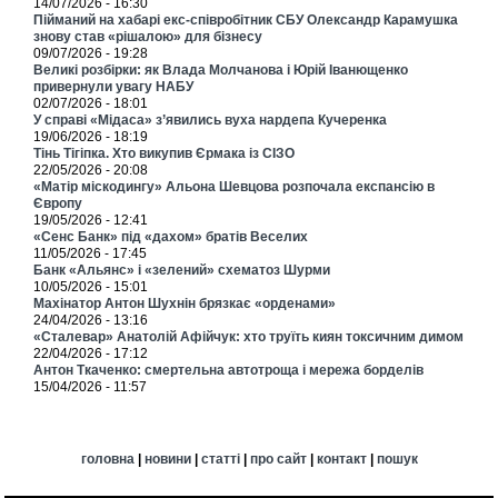
14/07/2026 - 16:30
Пійманий на хабарі екс-співробітник СБУ Олександр Карамушка
знову став «рішалою» для бізнесу
09/07/2026 - 19:28
Великі розбірки: як Влада Молчанова і Юрій Іванющенко
привернули увагу НАБУ
02/07/2026 - 18:01
У справі «Мідаса» з’явились вуха нардепа Кучеренка
19/06/2026 - 18:19
Тінь Тігіпка. Хто викупив Єрмака із СІЗО
22/05/2026 - 20:08
«Матір міскодингу» Альона Шевцова розпочала експансію в
Європу
19/05/2026 - 12:41
«Сенс Банк» під «дахом» братів Веселих
11/05/2026 - 17:45
Банк «Альянс» і «зелений» схематоз Шурми
10/05/2026 - 15:01
Махінатор Антон Шухнін брязкає «орденами»
24/04/2026 - 13:16
«Сталевар» Анатолій Афійчук: хто труїть киян токсичним димом
22/04/2026 - 17:12
Антон Ткаченко: смертельна автотроща і мережа борделів
15/04/2026 - 11:57
головна
|
новини
|
статті
|
про сайт
|
контакт
|
пошук