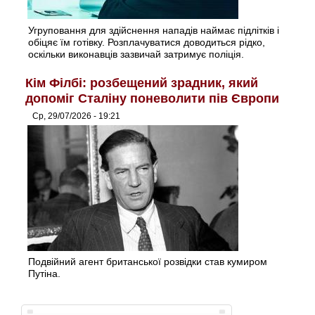
Угруповання для здійснення нападів наймає підлітків і
обіцяє їм готівку. Розплачуватися доводиться рідко,
оскільки виконавців зазвичай затримує поліція.
Кім Філбі: розбещений зрадник, який
допоміг Сталіну поневолити пів Європи
Ср, 29/07/2026 - 19:21
Подвійний агент британської розвідки став кумиром
Путіна.