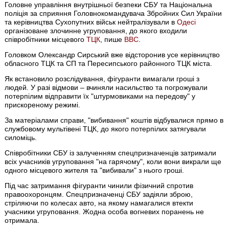
Головне управління внутрішньої безпеки СБУ та Національна
поліція за сприяння Головнокомандувача Збройних Сил України
та керівництва Сухопутних військ нейтралізували в
Одесі
організоване злочинне угруповання, до якого входили
співробітники місцевого
ТЦК
, пише
ВВС
.
Головком Олександр Сирський вже відсторонив усе керівництво
обласного ТЦК та СП та Пересипського районного ТЦК міста.
Як встановило розслідування, фігуранти вимагали гроші з
людей. У разі відмови – вчиняли насильство та погрожували
потерпілим відправити їх "штурмовиками на передову" у
прискореному режимі.
За матеріалами справи, "вибивання" коштів відбувалися прямо в
службовому мультівені ТЦК, до якого потерпілих затягували
силоміць.
Співробітники СБУ із залученням спецпризначенців затримали
всіх учасників угруповання "на гарячому", коли вони викрали ще
одного місцевого жителя та "вибивали" з нього гроші.
Під час затримання фігуранти чинили фізичний спротив
правоохоронцям. Спецпризначенці СБУ задіяли зброю,
стріляючи по колесах авто, на якому намагалися втекти
учасники угруповання. Жодна особа вогневих поранень не
отримала.