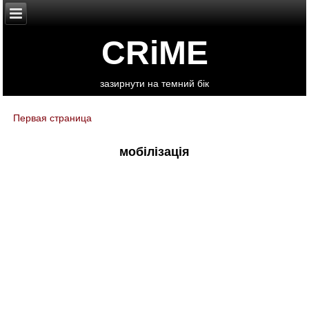
CRiME
зазирнути на темний бік
Первая страница
You are here
мобілізація