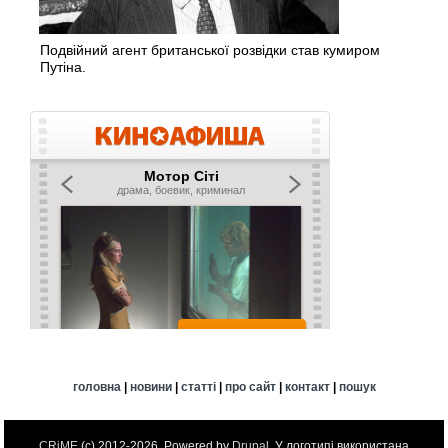
Подвійний агент британської розвідки став кумиром
Путіна.
головна
|
новини
|
статті
|
про сайт
|
контакт
|
пошук
CRiME
(c) 2012-2026. Powered by
Drupal
. У логотипі використана