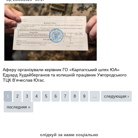
Аферу організували керівник ГО «Карпатський шлях ЮА»
Едуард Худайберганов та колишній працівник Ужгородського
ТЦК В’ячеслав Югас.
Страницы
1
2
3
4
5
6
7
8
9
…
следующая ›
последняя »
слідкуй за нами соціально