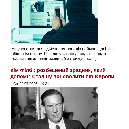
Угруповання для здійснення нападів наймає підлітків і
обіцяє їм готівку. Розплачуватися доводиться рідко,
оскільки виконавців зазвичай затримує поліція.
Кім Філбі: розбещений зрадник, який
допоміг Сталіну поневолити пів Європи
Ср, 29/07/2026 - 19:21