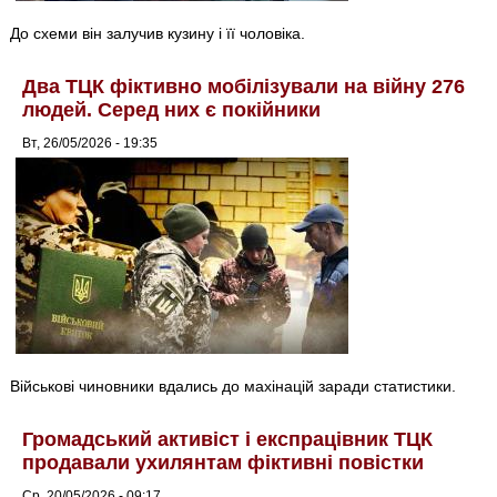
До схеми він залучив кузину і її чоловіка.
Два ТЦК фіктивно мобілізували на війну 276
людей. Серед них є покійники
Вт, 26/05/2026 - 19:35
Військові чиновники вдались до махінацій заради статистики.
Громадський активіст і експрацівник ТЦК
продавали ухилянтам фіктивні повістки
Ср, 20/05/2026 - 09:17